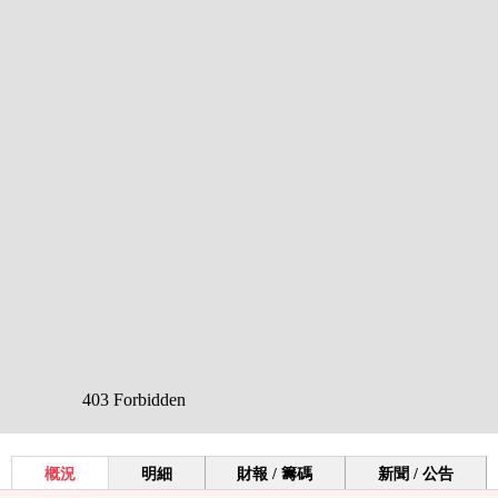
概況
明細
財報 / 籌碼
新聞 / 公告