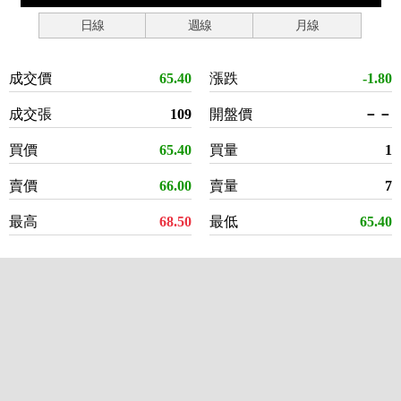
日線
週線
月線
成交價
65.40
漲跌
-1.80
成交張
109
開盤價
－－
買價
65.40
買量
1
賣價
66.00
賣量
7
最高
68.50
最低
65.40