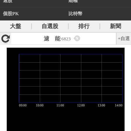
選股
期權
個股PK
比特幣
大盤
自選股
排行
新聞
濾 能
+自選
N
6823