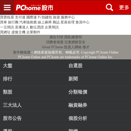
登入
註冊
PChome首頁
線上購物
24h購物
書店
露天拍賣
比比昂代購
新聞
/
氣象
股市
個人新聞台
廣告刊登
加入聯播網
全球購物
買賣租屋
支付連
國際連
Pi 拍錢包
旅遊
服務中心
買車
旅行團
汽車險推薦
線上麻將
雜誌
星座命理
會員中心
一元簡訊
直播達人
數位憑證
企業簡訊
買網址
虛擬主機
企業郵件
廣告刊登
隱私權聲明
消費者保護
兒童網路安全
About PChome
投資人聯絡
徵才
著作權保護
｜網路家庭版權所有、轉載必究
‧Copyright PChome Online
PChome Online and PChome are trademarks of PChome Online Inc.
大盤
自選股
排行
新聞
類股
分類報價
三大法人
融資融券
股市公告
個股分析