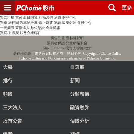
登入
註冊
PChome首頁
線上購物
24h購物
書店
露天拍賣
比比昂代購
新聞
/
氣象
股市
個人新聞台
廣告刊登
加入聯播網
全球購物
買賣租屋
支付連
國際連
Pi 拍錢包
旅遊
服務中心
買車
旅行團
汽車險推薦
線上麻將
雜誌
星座命理
會員中心
一元簡訊
直播達人
數位憑證
企業簡訊
買網址
虛擬主機
企業郵件
廣告刊登
隱私權聲明
消費者保護
兒童網路安全
About PChome
投資人聯絡
徵才
著作權保護
｜網路家庭版權所有、轉載必究
‧Copyright PChome Online
PChome Online and PChome are trademarks of PChome Online Inc.
大盤
自選股
排行
新聞
類股
分類報價
三大法人
融資融券
股市公告
個股分析