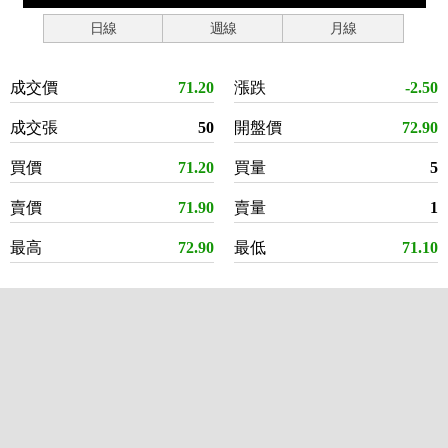
日線
週線
月線
成交價
71.20
漲跌
-2.50
成交張
50
開盤價
72.90
買價
71.20
買量
5
賣價
71.90
賣量
1
最高
72.90
最低
71.10