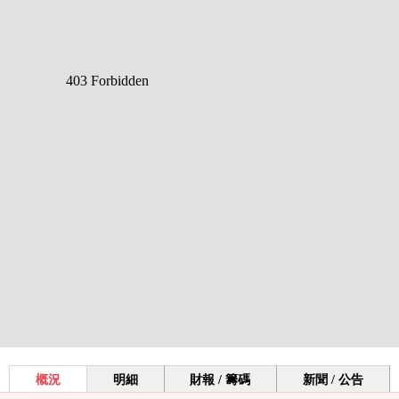
概況
明細
財報 / 籌碼
新聞 / 公告