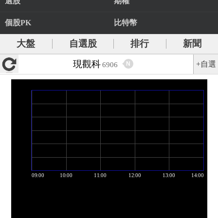
選股
期權
個股PK
比特幣
大盤
自選股
排行
新聞
現觀科
+自選
N
6906