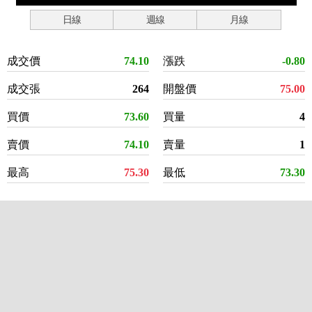
日線
週線
月線
成交價
74.10
漲跌
-0.80
成交張
264
開盤價
75.00
買價
73.60
買量
4
賣價
74.10
賣量
1
最高
75.30
最低
73.30