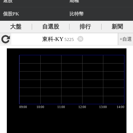
選股
期權
個股PK
比特幣
大盤
自選股
排行
新聞
東科-KY
+自選
N
5225