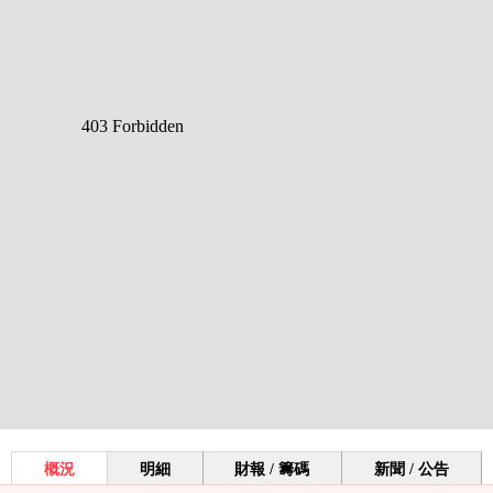
概況
明細
財報 / 籌碼
新聞 / 公告