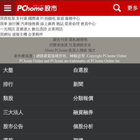
登入
註冊
PChome首頁
線上購物
24h購物
書店
露天拍賣
比比昂代購
新聞
/
氣象
股市
個人新聞台
廣告刊登
加入聯播網
全球購物
買賣租屋
支付連
國際連
Pi 拍錢包
旅遊
服務中心
買車
旅行團
汽車險推薦
線上麻將
雜誌
星座命理
會員中心
一元簡訊
直播達人
數位憑證
企業簡訊
買網址
虛擬主機
企業郵件
廣告刊登
隱私權聲明
消費者保護
兒童網路安全
About PChome
投資人聯絡
徵才
著作權保護
｜網路家庭版權所有、轉載必究
‧Copyright PChome Online
PChome Online and PChome are trademarks of PChome Online Inc.
大盤
自選股
排行
新聞
類股
分類報價
三大法人
融資融券
股市公告
個股分析