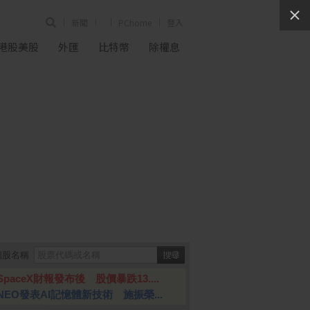
新聞
PChome
登入
港股美股
外匯
比特幣
除權息
個股名稱
SpaceX財報發布後 股價暴跌13....
NEO發表AI記憶體新技術 施振榮...