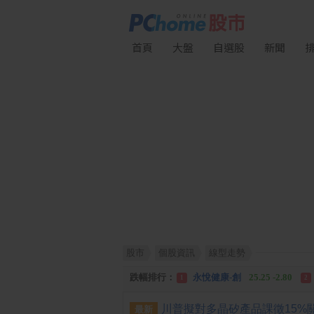
首頁
大盤
自選股
新聞
股市
個股資訊
線型走勢
漲幅排行：
統 新
187.00 +17.00
1
2
跌幅排行：
永悅健康-創
25.25 -2.80
1
2
漲停排行：
統 新
187.00 +17.00
1
2
最新