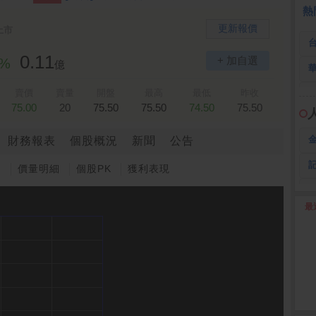
全 友
26.45 -2.90
熱
更新報價
上市
0.11
+ 加自選
9%
億
賣價
賣量
開盤
最高
最低
昨收
75.00
20
75.50
75.50
74.50
75.50
財務報表
個股概況
新聞
公告
圖
價量明細
個股PK
獲利表現
最
2