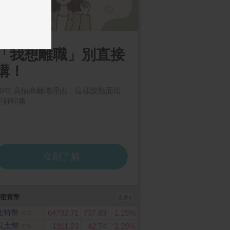
Store Card $ 6000
POCO F8 Ultra 16GB/51
茶葉蛋1顆
數位序號
2GB
密貨幣
更多
比特幣
64792.71
737.83
1.15%
BTC
以太幣
1911.23
42.74
2.29%
ETH