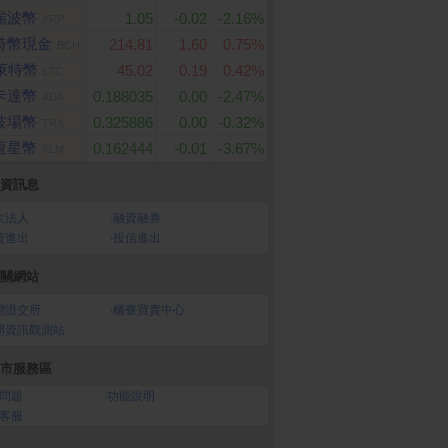
瑞波幣
1.05
-0.02
-2.16%
XRP
特幣現金
214.81
1.60
0.75%
BCH
萊特幣
45.02
0.19
0.42%
LTC
卡達幣
0.188035
0.00
-2.47%
ADA
波場幣
0.325886
0.00
-0.32%
TRX
恆星幣
0.162444
-0.01
-3.67%
XLM
資訊息
大法人
‧
融資融券
資進出
‧
投信進出
關網站
灣證交所
‧
櫃臺買賣中心
開資訊觀測站
市服務區
問題
‧
功能說明
客服