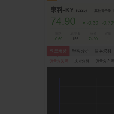
跌停排行：
永悅健康-創
25.25 -2.80
1
2
東科-KY
(5225)
其他電子業
74.90
▼-0.60
-0.7
漲跌
成交張
買價
買量
-0.60
156
74.90
1
線型走勢
籌碼分析
基本資料
價量走勢圖
技術分析
價量分布