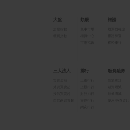
大盤
類股
權證
加權指數
集中市場
股票找權證
櫃買指數
櫃買中心
權證篩選
市場指數
權證排行
三大法人
排行
融資融券
買賣金額
上市排行
餘額統計
外資買賣超
上櫃排行
融資增減
投信買賣超
財務排行
融券增減
自營商買賣超
籌碼排行
使用率/券資比
網友排行