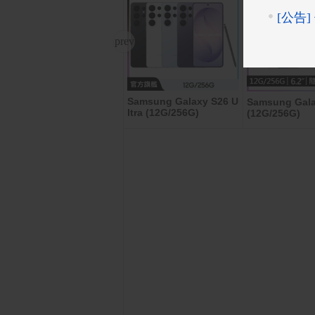
Samsung Galaxy S26 U
ASUS ROG Strix XG27A
Samsung Gala
ltra (12G/256G)
CS 27型 HDR電競螢幕(2
(12G/256G)
7型/2K/180Hz/1ms/HDM
I/DP/IPS/Type-C)