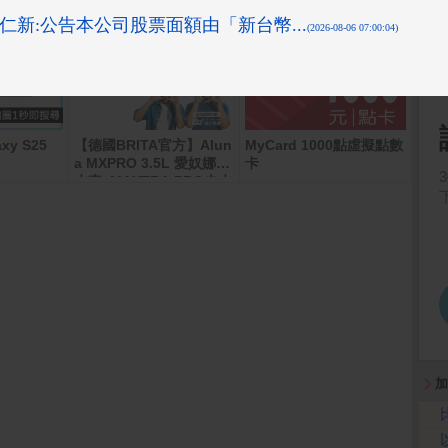
xy S25
【德國BRITA官方】Alun
MyCard 1000點虛擬點數
App 
- 
a MXPRO 3.5L 愛奴娜濾
卡
水壺+MAXTRA PRO去水
垢專家濾芯12入(共13芯)
加