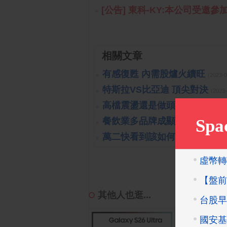
[公告] 東科-KY:本公司受邀參加
相關文章
有感復甦 內需股爐火續旺
(2023-
特斯拉VS比亞迪 頂尖對決
(2023
高檔震盪還是做頭開始呢?!
(201
餐飲業多品牌成顯學
(2023-10-26 
萬二快看到該如何處置?!
(2019-1
其他人也逛...