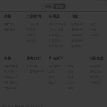
行動版
電腦版
期權
分類報價
自選股
個股
期貨商品
上市/上櫃
最近查詢個股
線型走勢
新聞
期貨價差
產業股
我的自選股
籌碼分析
公告
集團股
自選股設定
基本資料
個股PK
概念股
財報資訊
財務報表
自選股新聞
個股概況
專欄
券商分析
即時新聞
港股美股
箱波均解盤
研究報告
熱門新聞
國際
分類報價
名人理財
今日盤勢分析
台股
公告
即時新聞
股票超入門
產業
其他
熱門排行
理財我最大
未上市
財經
焦點股票
先探專欄
理財
系統合作: 精誠資訊股份有限公司