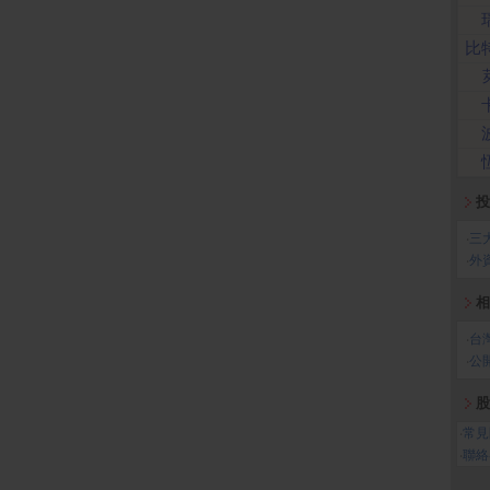
比
投
‧
三
‧
外
相
‧
台
‧
公
股
‧
常見
‧
聯絡