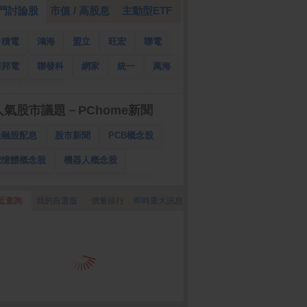
門討論股
市值 / 高股息
主動型ETF
台積電
鴻海
盟立
旺宏
聯電
華邦電
聯發科
網家
統一
萬海
南亞
國泰金
人氣股市議題－PChome新聞
金融股配息
股市新聞
PCB概念股
記憶體概念股
機器人概念股
低軌衛星概念股
CPO、BBU概念股
近查詢
我的自選股
價量排行
即時重大訊息
025金融股配息
AI眼鏡概念股
降息概念股
儲能概念股
甲骨文概念股
股東會紀念品