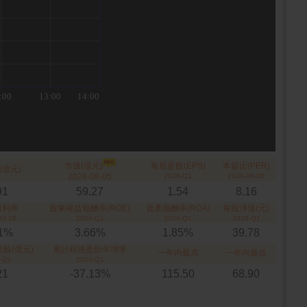
市值(億元)
每股盈餘(EPS)
本益比(PER)
(億元)
2026-08-05
2026-Q1
2026-08-05
91
59.27
1.54
8.16
殖利率
股東權益報酬率(ROE)
資產報酬率(ROA)
每股淨值(元)
03-26
2026-Q1
2026-Q1
2026-Q1
01%
3.66%
1.85%
39.78
餘(億元)
累計稅後盈餘年增率
一年內最高
一年內最低
-Q1
2026-Q1
21
-37.13%
115.50
68.90