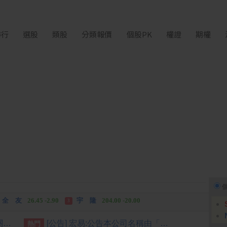
排行
選股
類股
分類報價
個股PK
權證
期權
富世達
1,760.00 +160.00
吉祥全
31.95 +2.90
3
全 友
26.45 -2.90
宇 隆
204.00 -20.00
3
富世達
1,760.00 +160.00
吉祥全
31.95 +2.90
3
川普擬對多晶矽產品課徵15%關稅 設定最低進口價格
[公告] 宏易:公告本公司名稱由「宏易創新國際股份有限公司」更名為「天意能創股份有限公司」，公告期間：115年7月09日至115年10月08日。
熱門