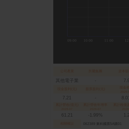
公司產業
所屬集團
資本額
其他電子業
-
7.
現金
現金股利(元)
股票股利(元)
2026-
7.21
-
8.
累計營收(億元)
累計營收年增率
累計稅後盈
2026-07
2026-07
2026
61.21
-1.99%
1.
相關權証
062389 東科國票5A購01