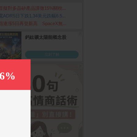
普擬對多晶矽產品課徵15%關稅...
ADR5日下跌1.34美元跌幅6.5...
指連漲5日再登新高 SpaceX無...