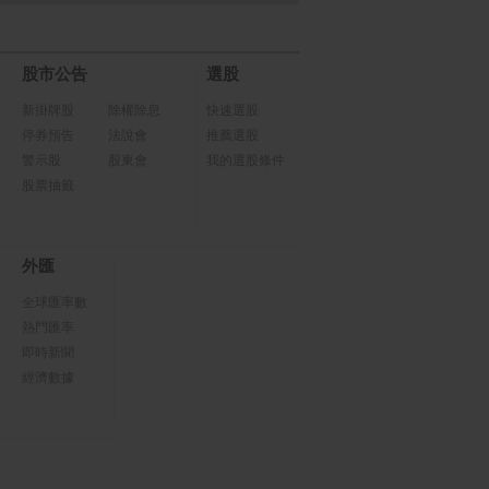
股市公告
選股
新掛牌股
除權除息
快速選股
停券預告
法說會
推薦選股
警示股
股東會
我的選股條件
股票抽籤
外匯
全球匯率數
熱門匯率
即時新聞
經濟數據