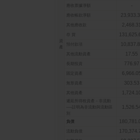
-
應收票據淨額
23,933.
應收帳款淨額
2,468.3
其他應收款
131,625.
存 貨
資
10,837.
預付款項
產
17.55
其他流動資產
776.97
長期投資
6,966.0
固定資產
303.53
無形資產
1,724.1
其他資產
遞延所得稅資產－非流動
1,526.5
──註明為非流動與流動區
別
180,781.
負債
170,374.
流動負債