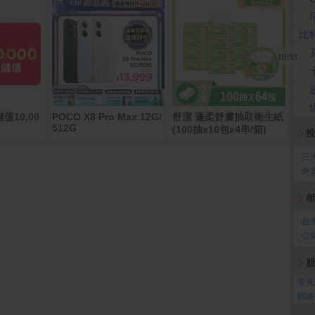
比
值10,00
POCO X8 Pro Max 12G/
舒潔 蓬柔舒膚抽取衛生紙
Ank
512G
h
(100抽x16包x4串/箱)
投
‧
三
‧
外
相
‧
台
‧
公
股
‧
常見
‧
聯絡