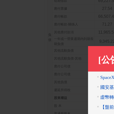
69,227.
短期借款
27.54
應付票據
66,507.
應付帳款
71.27
應付帳款-關係人
11,965.
其他應付款項
負
一年或一營業週期內到期長
債
9,345.2
期負債
9,923.3
其他流動負債
578.12
其他流動負債-其他
9,540.9
應付公司債
9,540.9
應付公司債
545.50
其他負債
16.35
遞延所得稅
67,045.
股東權益
6,698.8
股 本
6,698.8
普通股股本