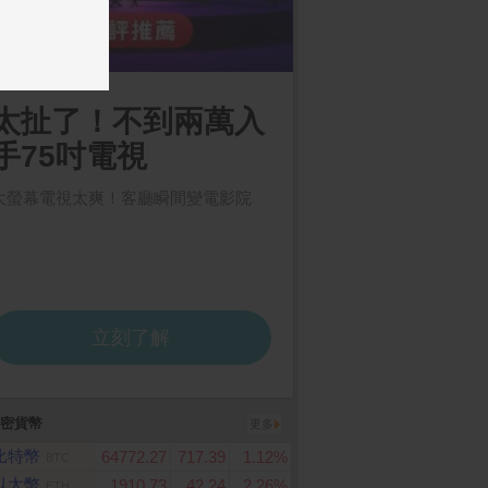
密貨幣
更多
比特幣
64772.27
717.39
1.12%
BTC
以太幣
1910.73
42.24
2.26%
ETH