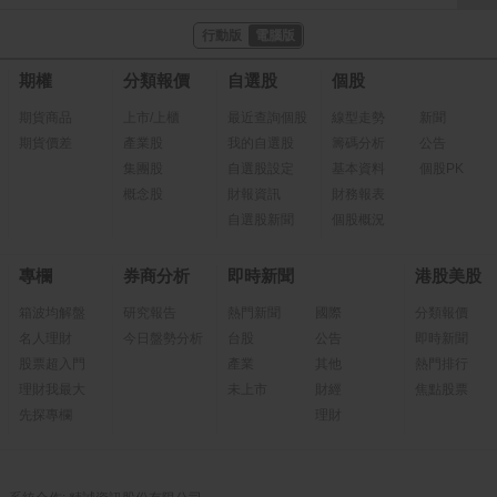
行動版
電腦版
期權
分類報價
自選股
個股
期貨商品
上市/上櫃
最近查詢個股
線型走勢
新聞
期貨價差
產業股
我的自選股
籌碼分析
公告
集團股
自選股設定
基本資料
個股PK
概念股
財報資訊
財務報表
自選股新聞
個股概況
專欄
券商分析
即時新聞
港股美股
箱波均解盤
研究報告
熱門新聞
國際
分類報價
名人理財
今日盤勢分析
台股
公告
即時新聞
股票超入門
產業
其他
熱門排行
理財我最大
未上市
財經
焦點股票
先探專欄
理財