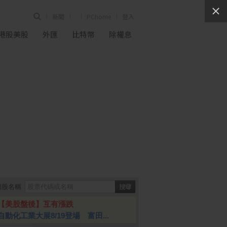
新聞
PChome
登入
港股美股
外匯
比特幣
除權息
個股名稱
【美股盤後】互有漲跌
自動化工業大展8/19登場 富田...