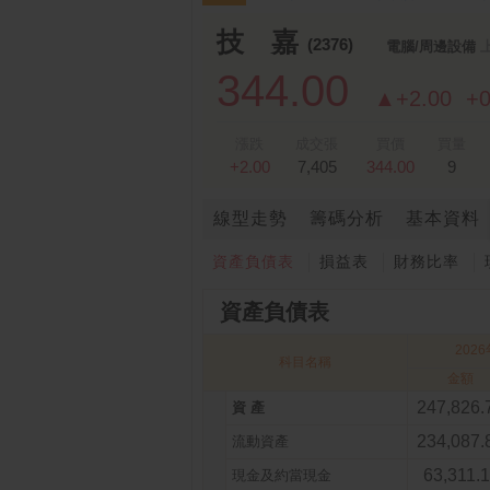
跌停排行：
永悅健康-創
25.25 -2.80
1
2
技 嘉
(2376)
電腦/周邊設備
344.00
▲+2.00
+
漲跌
成交張
買價
買量
+2.00
7,405
344.00
9
線型走勢
籌碼分析
基本資料
資產負債表
損益表
財務比率
資產負債表
202
科目名稱
金額
247,826.
資 產
234,087.
流動資產
63,311.1
現金及約當現金