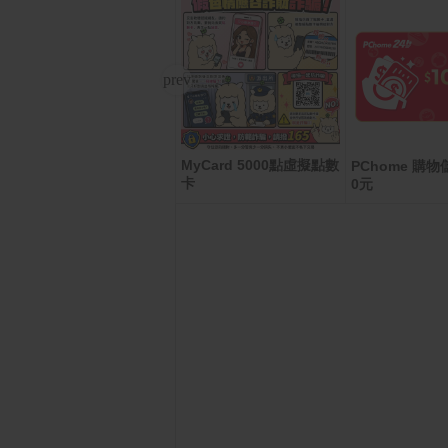
MyCard 5000點虛擬點數
羅技 LIFT人體工學垂直
PChome 購物儲
卡
滑鼠-石墨灰
0元