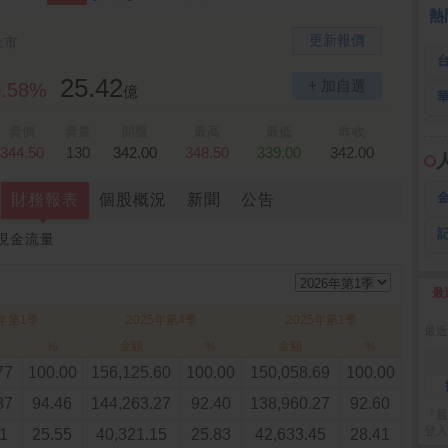
全 友
26.45 -2.90
熱
更新報價
上市
25.42
+ 加自選
0.58%
億
賣價
賣量
開盤
最高
最低
昨收
344.50
130
342.00
348.50
339.00
342.00
財務報表
個股概況
新聞
公告
現金流量
最
2
6年第1季
2025年第4季
2025年第1季
最近
金額
金額
%
%
%
77
100.00
156,125.60
100.00
150,058.69
100.00
87
94.46
144,263.27
92.40
138,960.27
92.60
『最
登入
1
25.55
40,321.15
25.83
42,633.45
28.41