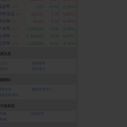
瑞波幣
1.05
-0.02
-2.16%
XRP
特幣現金
214.91
1.70
0.80%
BCH
萊特幣
45.01
0.18
0.40%
LTC
卡達幣
0.188109
0.00
-2.43%
ADA
波場幣
0.326693
0.00
-0.07%
TRX
恆星幣
0.162305
-0.01
-3.76%
XLM
er A1664 10000mA
Razer Viper V4 PRO 毒
全家3000元虛擬禮物
 Qi2 超薄磁吸行動電源
蝰超輕量無線電競滑鼠
資訊息
大法人
‧
融資融券
資進出
‧
投信進出
關網站
灣證交所
‧
櫃臺買賣中心
開資訊觀測站
市服務區
問題
‧
功能說明
客服