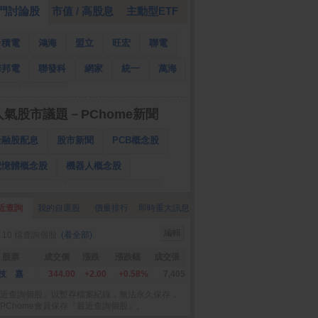
門討論股
市值 / 高股息
主動型ETF
台積電
鴻海
盟立
旺宏
聯電
華邦電
聯發科
網家
統一
萬海
南亞
國泰金
人氣股市議題－PChome新聞
金融股配息
股市新聞
PCB概念股
記憶體概念股
機器人概念股
低軌衛星概念股
CPO、BBU概念股
近查詢
我的自選股
價量排行
即時重大訊息
025金融股配息
AI眼鏡概念股
編輯
 10 檔查詢個股
(看全部)
降息概念股
儲能概念股
甲骨文概念股
股票
成交價
漲跌
漲跌幅
成交張
股東會紀念品
技 嘉
344.00
+2.00
+0.58%
7,405
近查詢個股』以暫存檔案紀錄，無法永久保存，
PChome會員保存『最近查詢個股』。