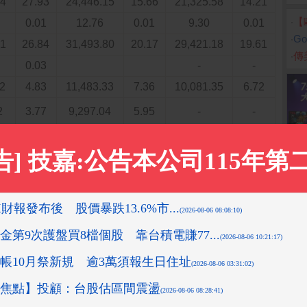
54
27.93
24,446.15
15.66
21,325.58
14.21
‧
【
0.01
12.76
0.01
9.30
0.01
‧
G
41
26.84
31,493.80
20.17
29,421.18
19.61
‧
傳
0.03
-
-
52
4.83
11,483.33
7.36
10,081.35
6.72
2
3.77
9,297.04
5.95
-
-
4
4.00
9,776.51
6.26
497.60
0.33
0.23
479.47
0.31
-
-
6
3.85
9,491.56
6.08
18,498.90
12.33
6
3.85
9,491.56
6.08
18,498.90
12.33
0.22
549.31
0.35
444.38
0.30
0.01
77.74
0.05
68.55
0.05
75
27.05
61,199.20
39.20
58,633.62
39.07
9
2.70
6,698.89
4.29
6,698.89
4.46
9
2.70
6,698.89
4.29
6,698.89
4.46