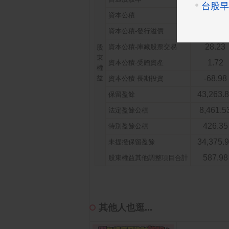
14,016.
資本公積
12,804.
資本公積-發行溢價
28.23
資本公積-庫藏股票交易
股
東
1.72
資本公積-受贈資產
權
益
-68.98
資本公積-長期投資
43,263.
保留盈餘
8,461.5
法定盈餘公積
426.35
特別盈餘公積
34,375.
未提撥保留盈餘
587.98
股東權益其他調整項目合計
其他人也逛...