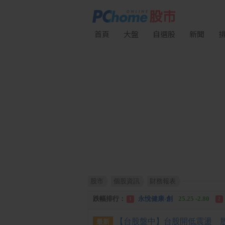
首頁
大盤
自選股
新聞
股市
個股資訊
財務報表
漲幅排行：
統 新
187.00 +17.00
1
2
跌幅排行：
永悅健康-創
25.25 -2.80
1
2
漲停排行：
統 新
187.00 +17.00
1
2
最新