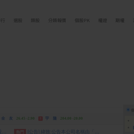
排行
選股
類股
分類報價
個股PK
權證
期權
富世達
1,760.00 +160.00
吉祥全
31.95 +2.90
3
全 友
26.45 -2.90
宇 隆
204.00 -20.00
3
富世達
1,760.00 +160.00
吉祥全
31.95 +2.90
3
【台股盤中】台股開低震盪 股王股后撐盤盤中再現「雙萬金」
[公告] 緯致:公告本公司名稱由「緯創軟體股份有限公司」更名為「緯致科技股份有限公司」，公告期間：115年6月2日至115年9月1日。
熱門