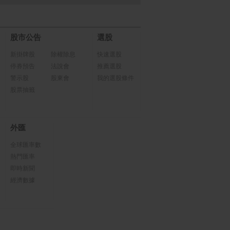
股市公告
選股
新掛牌股
除權除息
快速選股
停券預告
法說會
推薦選股
警示股
股東會
我的選股條件
股票抽籤
外匯
全球匯率數
熱門匯率
即時新聞
經濟數據