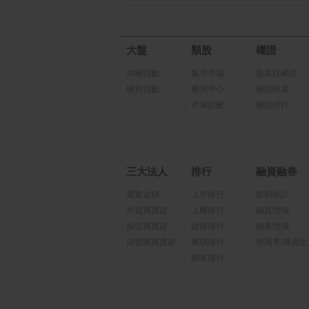
大盤
類股
權證
加權指數
集中市場
股票找權證
櫃買指數
櫃買中心
權證篩選
市場指數
權證排行
三大法人
排行
融資融券
買賣金額
上市排行
餘額統計
外資買賣超
上櫃排行
融資增減
投信買賣超
財務排行
融券增減
自營商買賣超
籌碼排行
使用率/券資比
網友排行