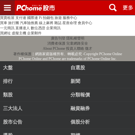
登入
註冊
PChome首頁
線上購物
24h購物
書店
露天拍賣
比比昂代購
新聞
/
氣象
股市
個人新聞台
廣告刊登
加入聯播網
全球購物
買賣租屋
支付連
國際連
Pi 拍錢包
旅遊
服務中心
買車
旅行團
汽車險推薦
線上麻將
雜誌
星座命理
會員中心
一元簡訊
直播達人
數位憑證
企業簡訊
買網址
虛擬主機
企業郵件
廣告刊登
隱私權聲明
消費者保護
兒童網路安全
About PChome
投資人聯絡
徵才
著作權保護
｜網路家庭版權所有、轉載必究
‧Copyright PChome Online
PChome Online and PChome are trademarks of PChome Online Inc.
大盤
自選股
排行
新聞
類股
分類報價
三大法人
融資融券
股市公告
個股分析