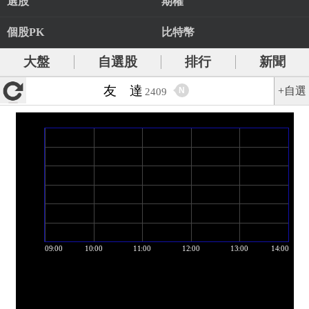
選股
期權
個股PK
比特幣
大盤
自選股
排行
新聞
友 達
+自選
N
2409