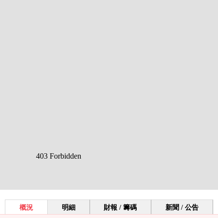
概況
明細
財報 / 籌碼
新聞 / 公告