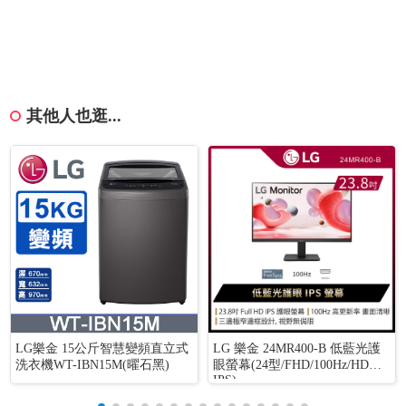
其他人也逛...
LG樂金 15公斤智慧變頻直立式
LG 樂金 24MR400-B 低藍光護
洗衣機WT-IBN15M(曜石黑)
眼螢幕(24型/FHD/100Hz/HDMI/
IPS)