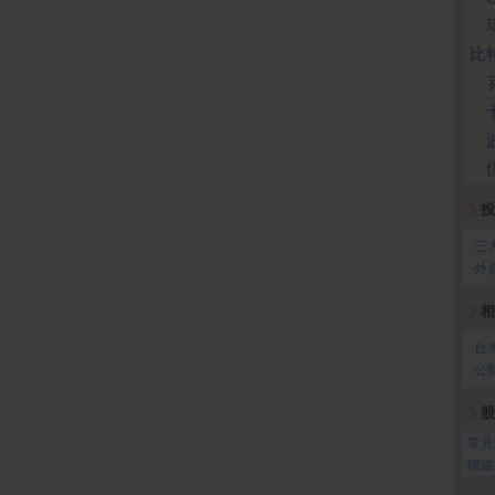
比
投
‧
三
‧
外
相
‧
台
‧
公
股
‧
常見
‧
聯絡