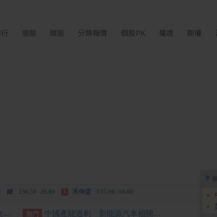
排行
選股
類股
分類報價
個股PK
權證
期權
中化生
35.75 +3.25
柏 騰
28.15 +2.55
2
3
 鍵
236.50 -26.00
禾伸堂
535.00 -58.00
3
 湖
11,110.00 +1,010.00
柏 騰
28.15 +2.55
3
[公告] 明係:公告本公司董事會決議買回庫藏股
中國產能過剩 新能源汽車相關企業半年註銷7632家
熱門