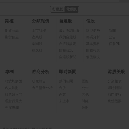
行動版
電腦版
期權
分類報價
自選股
個股
期貨商品
上市/上櫃
最近查詢個股
線型走勢
新聞
期貨價差
產業股
我的自選股
籌碼分析
公告
集團股
自選股設定
基本資料
個股PK
概念股
財報資訊
財務報表
自選股新聞
個股概況
專欄
券商分析
即時新聞
港股美股
箱波均解盤
研究報告
熱門新聞
國際
分類報價
名人理財
今日盤勢分析
台股
公告
即時新聞
股票超入門
產業
其他
熱門排行
理財我最大
未上市
財經
焦點股票
先探專欄
理財