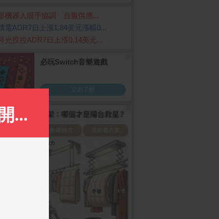
形機器人眼手協調 台廠供應...
積電ADR7日上漲1.84美元漲幅0...
月光投控ADR7日上漲0.14美元...
e iPhone 17 Pro M
寶島春風 抽取式衛生紙(1
ASUS VG27AQL5A 
256G)
電競螢幕(27型/2K/21
30抽x8包x8串/箱)
z/0.3ms/HDMI/DP/IP