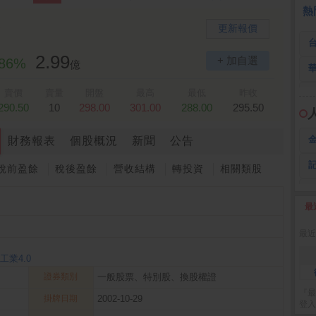
 鍵
236.50 -26.00
勤 誠
1,115.00 -120.00
3
熱
更新報價
2.99
+ 加自選
.86%
億
賣價
賣量
開盤
最高
最低
昨收
290.50
10
298.00
301.00
288.00
295.50
財務報表
個股概況
新聞
公告
稅前盈餘
稅後盈餘
營收結構
轉投資
相關類股
最
2
最近
工業4.0
證券類別
一般股票、特別股、換股權證
『最
掛牌日期
2002-10-29
登入