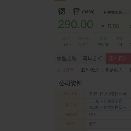
跌停排行：
凌 航
168.00 -18.50
雙
1
2
德 律
(3030)
其他電子業
上市
290.00
▼-5.50
-1
漲跌
成交張
買價
買量
-5.50
1,017
290.00
14
線型走勢
籌碼分析
基本資料
公司資料
股利狀況
營業收入
公司資料
公司名稱
德律科技股份有限公司
上市股
-
其他電子業
個股分類
概念股
-
智慧型機器人
、
掛牌類別
TSE
類 股
電子