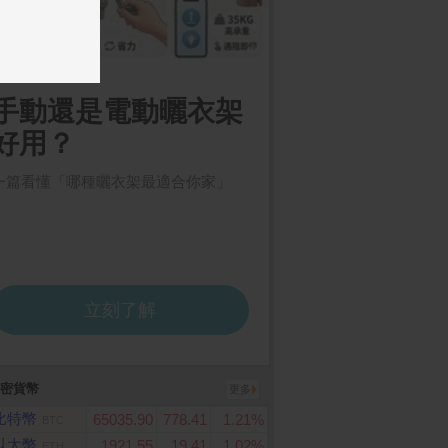
密貨幣
更多
比特幣
65035.90
778.41
1.21%
BTC
以太幣
1921.55
19.41
1.02%
ETH