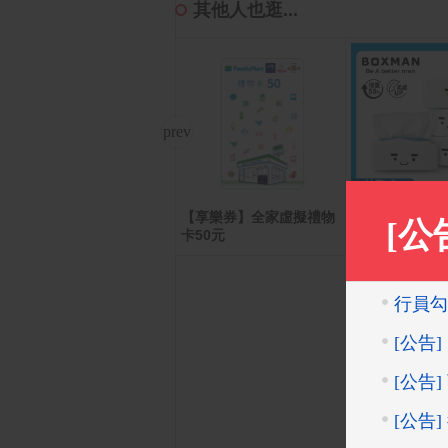
其他人也逛...
【享樂券】全家虛擬禮物
Apple iPhone 17 Pro (2
BOXMAN超
56G)
卡50元
生紙150抽12包