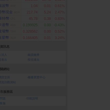
瑞波幣
1.04
0.01
0.61%
XRP
特幣現金
217.74
5.24
2.47%
BCH
萊特幣
45.78
0.38
0.83%
LTC
卡達幣
0.199925
0.00
-0.43%
ADA
波場幣
0.328562
0.00
0.52%
TRX
恆星幣
0.166405
0.01
3.24%
XLM
資訊息
大法人
‧
融資融券
資進出
‧
投信進出
關網站
灣證交所
‧
櫃臺買賣中心
開資訊觀測站
市服務區
問題
‧
功能說明
客服