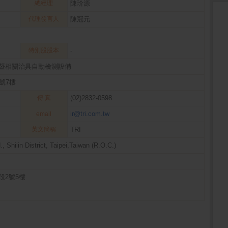
總經理
陳玠源
代理發言人
陳冠元
特別股股本
-
暨相關治具自動檢測設備
號7樓
傳 真
(02)2832-0598
ir@tri.com.tw
email
英文簡稱
TRI
, Shilin District, Taipei,Taiwan (R.O.C.)
段2號5樓