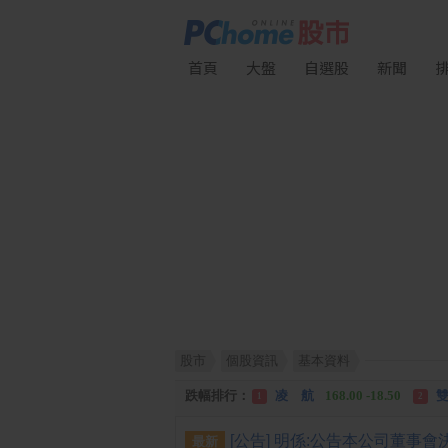
首頁
大盤
自選股
新聞
股市
個股資訊
基本資料
漲幅排行：
川 湖
11,110.00 +1,010.00
1
跌幅排行：
凌 航
168.00 -18.50
雙
1
2
漲停排行：
中化生
35.75 +3.25
川
1
2
最新