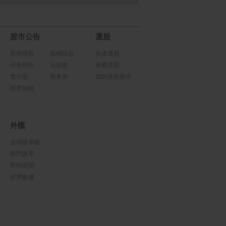
股市公告
選股
新掛牌股
除權除息
快速選股
停券預告
法說會
推薦選股
警示股
股東會
我的選股條件
股票抽籤
外匯
全球匯率數
熱門匯率
即時新聞
經濟數據