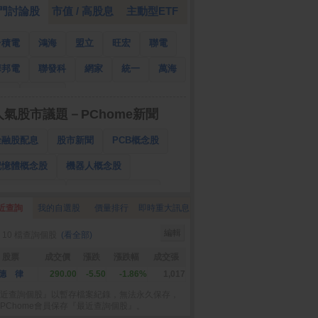
門討論股
市值 / 高股息
主動型ETF
台積電
鴻海
盟立
旺宏
聯電
華邦電
聯發科
網家
統一
萬海
南亞
國泰金
人氣股市議題－PChome新聞
金融股配息
股市新聞
PCB概念股
記憶體概念股
機器人概念股
低軌衛星概念股
CPO、BBU概念股
近查詢
我的自選股
價量排行
即時重大訊息
025金融股配息
AI眼鏡概念股
編輯
 10 檔查詢個股
(看全部)
降息概念股
儲能概念股
甲骨文概念股
股票
成交價
漲跌
漲跌幅
成交張
股東會紀念品
德 律
290.00
-5.50
-1.86%
1,017
近查詢個股』以暫存檔案紀錄，無法永久保存，
PChome會員保存『最近查詢個股』。