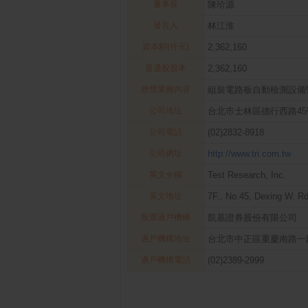
董事長
陳玠源
發言人
林江淮
資本額(仟元)
2,362,160
普通股股本
2,362,160
經營業務內容
組裝電路板自動檢測設備
公司地址
台北市士林區德行西路45
公司電話
(02)2832-8918
公司網址
http://www.tri.com.tw
英文全稱
Test Research, Inc.
英文地址
7F., No.45, Dexing W. Rd.
股票過戶機構
凱基證券股份有限公司
過戶機構地址
台北市中正區重慶南路一
過戶機構電話
(02)2389-2999