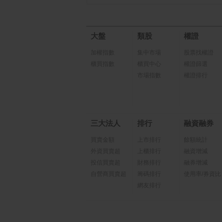
大盤
類股
權證
加權指數
集中市場
股票找權證
櫃買指數
櫃買中心
權證篩選
市場指數
權證排行
三大法人
排行
融資融券
買賣金額
上市排行
餘額統計
外資買賣超
上櫃排行
融資增減
投信買賣超
財務排行
融券增減
自營商買賣超
籌碼排行
使用率/券資比
網友排行