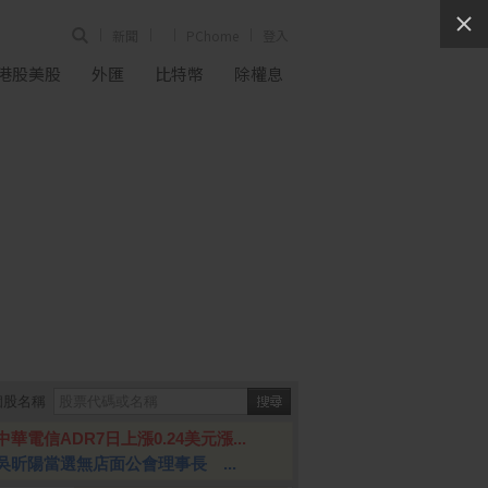
新聞
PChome
登入
港股美股
外匯
比特幣
除權息
個股名稱
中華電信ADR7日上漲0.24美元漲...
吳昕陽當選無店面公會理事長 ...