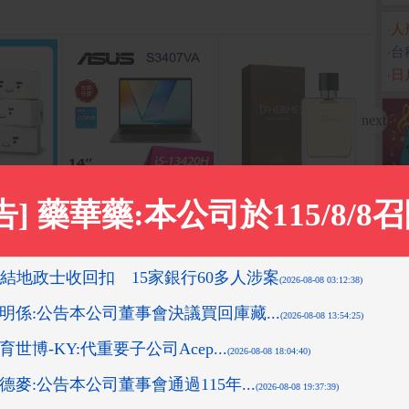
‧
人
‧
台
‧
日
輕柔抽取式衛
ASUS Vivobook S14 S3
【Hermes 愛馬仕】大地
Appl
407VA-0052G13420H 夜
ax (
X7串/箱
男性淡香水 100ml
幕灰(i5-13420H/8Gx2/51
2G/W11/WUXGA/14)