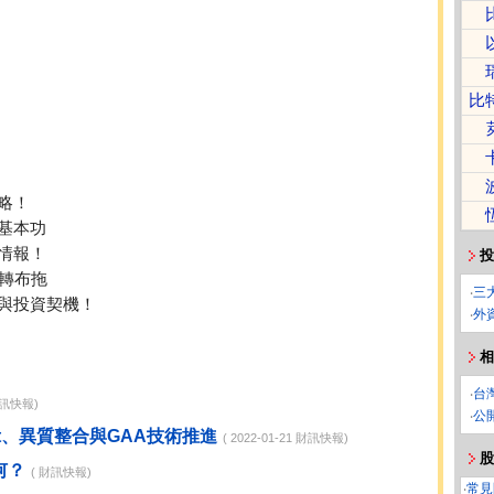
比
！
略！
基本功
資情報！
投
轉布拖
‧
三
與投資契機！
‧
外
相
‧
台
財訊快報)
‧
公
et、異質整合與GAA技術推進
( 2022-01-21 財訊快報)
股
何？
( 財訊快報)
‧
常見