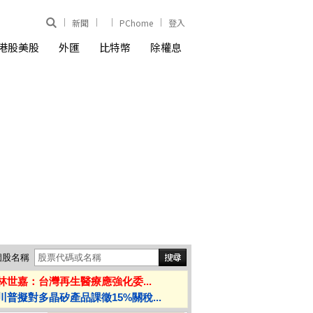
新聞
PChome
登入
港股美股
外匯
比特幣
除權息
個股名稱
林世嘉：台灣再生醫療應強化委...
川普擬對多晶矽產品課徵15%關稅...