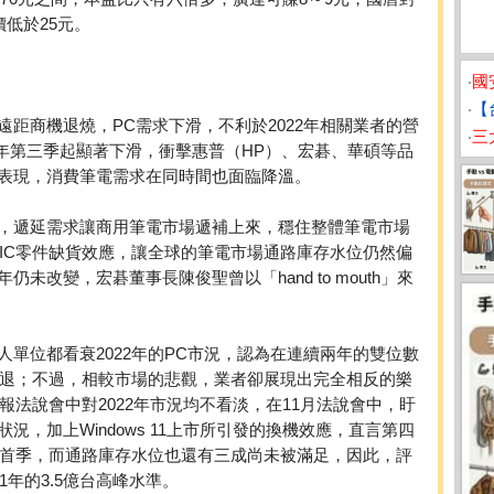
價低於25元。
‧
國
‧
【
距商機退燒，PC需求下滑，不利於2022年相關業者的營
‧
三
2021年第三季起顯著下滑，衝擊惠普（HP）、宏碁、華碩等品
表現，消費筆電需求在同時間也面臨降溫。
，遞延需求讓商用筆電市場遞補上來，穩住整體筆電市場
的IC零件缺貨效應，讓全球的筆電市場通路庫存水位仍然偏
未改變，宏碁董事長陳俊聖曾以「hand to mouth」來
單位都看衰2022年的PC市況，認為在連續兩年的雙位數
的衰退；不過，相較市場的悲觀，業者卻展現出完全相反的樂
報法說會中對2022年市況均不看淡，在11月法說會中，盱
，加上Windows 11上市所引發的換機效應，直言第四
2年首季，而通路庫存水位也還有三成尚未被滿足，因此，評
21年的3.5億台高峰水準。