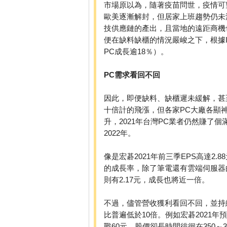
市場原以為，隨著疫苗問世，疫情可望
歐美逐漸解封，但居家上班趨勢仍未
技供應鏈的產出，且當地的遠距商機也
便在缺料缺櫃的情況嚴峻之下，根據I
PC成長逾18％）。
PC需求看回不回
因此，即便缺料、缺櫃遲未緩解，甚
十倍計的飛漲，但各家PC大廠各顯
升，2021年台灣PC業者仍然賺了
2022年。
像是宏碁2021年前三季EPS高達2.
的成長率，除了筆電還有雲端伺服器的
則有2.17元，成長也將近一倍。
不過，儘管營收獲利看回不回，並持
比普遍低於10倍。例如宏碁2021
戰60元，股價卻長時間徘徊在350～