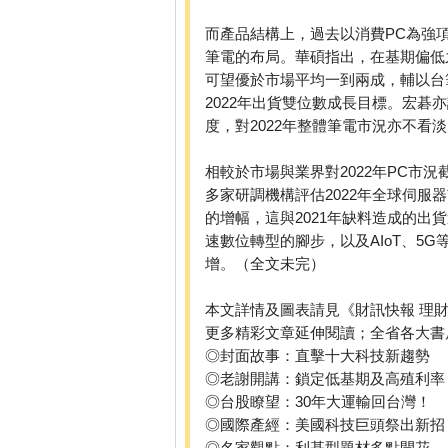
而產品結構上，過去以消費PC為強
筆電的布局。華碩指出，在基期偏低
可望優於市場平均一到兩成，輔以台
2022年出貨雙位數成長目標。宏
度，對2022年整體筆電市況亦不看淡
相較於市場與業界對2022年PC市
多家研調機構評估2022年全球伺服器
的增幅，這與2021年缺料造成的
速數位轉型的腳步，以及AIoT、5
增。（全文未完）
本文詳情及圖表請見《財訊快報 理財年
更多精彩文章延伸閱讀；全省各大書
◎封面故事：直擊十大科技新趨勢
◎老謝開講：鎖定低基期及高殖利率
◎台股瞭望：30年大運輸回台灣！
◎國際產經：美國科技巨頭祭出新招
◎名家觀點：利基型題材多點開花