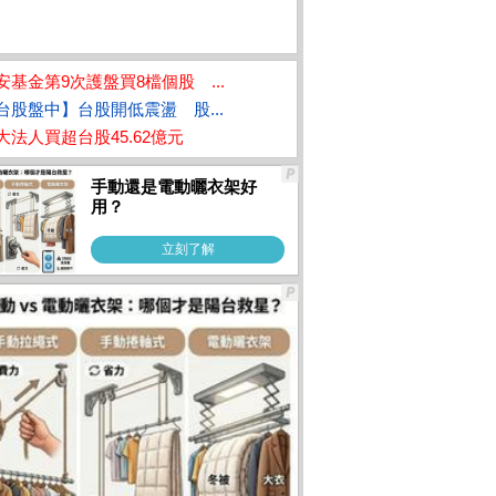
安基金第9次護盤買8檔個股 ...
台股盤中】台股開低震盪 股...
大法人買超台股45.62億元