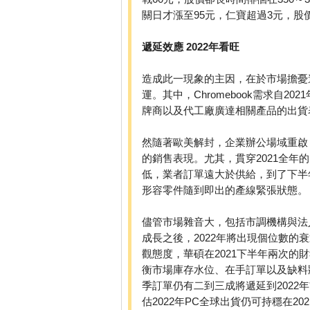
關日才漲至95元，仁寶超過3元，股
遞延效應 2022年看旺
造成此一現象的主因，在於市場擔憂遠
運。其中，Chromebook需求自
牌商以及代工廠廣達相關產品的出貨
然隨著歐美解封，企業辦公場域重啟
的銷售表現。尤其，貫穿2021全年
低，業者訂單遠大於供給，到了下半年仍
形容零件隨到即出的產線緊張狀態。
儘管市場雜音大，包括市調機構與法人
成長之後，2022年將出現個位數
觀態度，華碩在2021下半年兩次的財
衡市場庫存水位、在手訂單以及缺料狀況
季訂單仍有二到三成將遞延到202
估2022年PC全球出貨仍可持穩在20