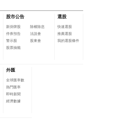
股市公告
選股
新掛牌股
除權除息
快速選股
停券預告
法說會
推薦選股
警示股
股東會
我的選股條件
股票抽籤
外匯
全球匯率數
熱門匯率
即時新聞
經濟數據