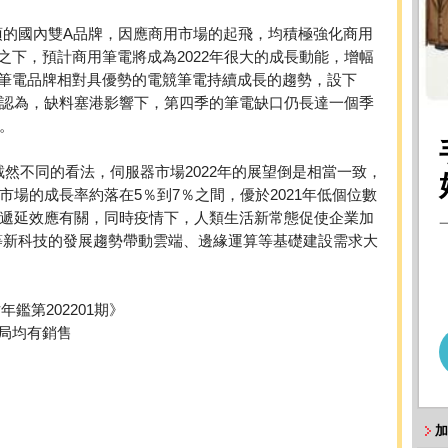
項的國內雙A品牌，因應商用市場的起飛，均積極強化商用
之下，預計商用筆電將成為2022年很大的成長動能，增幅
筆電品牌相對具優勢的電競筆電持續成長的趨勢，設下
碁亦認為，缺料塞港影響下，第四季的筆電缺口仍長達一個季
。
況截然不同的看法，伺服器市場2022年的展望倒是相當一致，
市場的成長率約落在5％到7％之間，優於2021年低個位數
出貨遞延效應有關，同時疫情下，人類生活新常態促使企業加
G等新科技的發展趨勢帶動雲端、邊緣運算等基礎建設需求大
鑑第202201期》
局均有銷售
加