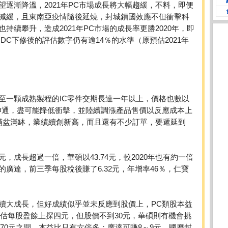
逐漸降溫，2021年PC市場成長將大幅趨緩，不料，即便
減緩，且東南亞疫情隨後延燒，封城鎖國效應不但衝擊科
持續攀升，造成2021年PC市場的成長率更勝2020年，即
DC下修後的評估數字仍有逾14％的水準（原預估2021年
至一顆成熟製程的IC零件交期長達一年以上，價格也數以
神通，盡可能降低衝擊，並陸續調漲產品售價以反應成本上
個滿盆滿缽，業績續創新高，而且還有不少訂單，要遞延到
88元，成長超過一倍，華碩以43.74元，較2020年也有約一倍
廣達，前三季每股稅後賺了6.32元，年增率46％，仁寶
續大成長，但好成績似乎並未反應到股價上，PC類股本益
年預估每股盈餘上探四元，但股價不到30元，華碩則有機會挑
370元之間，本益比只有六倍多；廣達可賺8～9元，國曆封