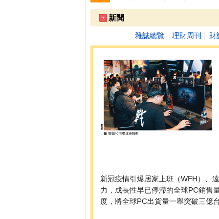
跌停排行：
永悅健康-創
25.25 -2.80
1
2
新聞
雜誌總覽
理財周刊
財
│
│
新冠疫情引爆居家上班（WFH）、
力，成長性早已停滯的全球PC銷售量
度，將全球PC出貨量一舉突破三億