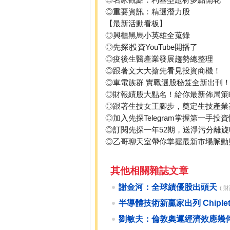
◎重要資訊：精選潛力股
【最新活動看板】
◎興櫃黑馬小英雄全蒐錄
◎先探i投資YouTube開播了
◎疫後生醫產業發展趨勢總整理
◎跟著文大大搶先看見投資商機！
◎車電族群 實戰選股秘笈全新出刊
◎財報績股大點名！給你最新佈局策
◎跟著生技女王腳步，奠定生技產業
◎加入先探Telegram掌握第一手投
◎訂閱先探一年52期，送淨污分離旋
◎乙哥聊天室帶你掌握最新市場脈動
其他相關雜誌文章
謝金河：全球績優股出頭天
( 
半導體技術新贏家出列 Chipl
劉敏夫：倫敦奧運經濟效應幾