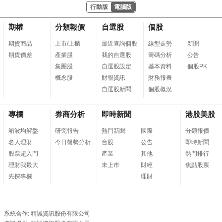
行動版
電腦版
期權
分類報價
自選股
個股
期貨商品
上市/上櫃
最近查詢個股
線型走勢
新聞
期貨價差
產業股
我的自選股
籌碼分析
公告
集團股
自選股設定
基本資料
個股PK
概念股
財報資訊
財務報表
自選股新聞
個股概況
專欄
券商分析
即時新聞
港股美股
箱波均解盤
研究報告
熱門新聞
國際
分類報價
名人理財
今日盤勢分析
台股
公告
即時新聞
股票超入門
產業
其他
熱門排行
理財我最大
未上市
財經
焦點股票
先探專欄
理財
系統合作: 精誠資訊股份有限公司