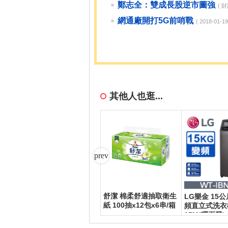
鄭志全：雙成長股逆市圖強
( 
網通廠開打5G前哨戰
( 2018-01-
其他人也逛...
舒潔 棉柔舒適抽取衛生
Pro
【點睛品】貳台錢 黃金
LG樂金 15
紙 100抽x12包x6串/箱
金條_計價黃金
頻直立式洗衣機
15M(曜石黑)