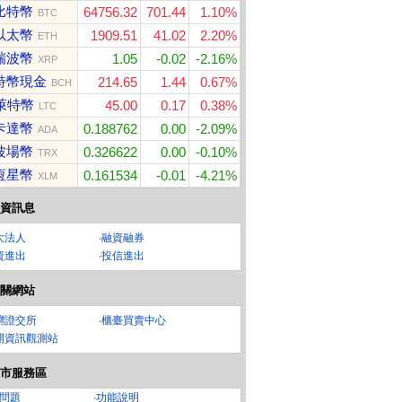
比特幣
64756.32
701.44
1.10%
BTC
以太幣
1909.51
41.02
2.20%
ETH
瑞波幣
1.05
-0.02
-2.16%
XRP
特幣現金
214.65
1.44
0.67%
BCH
萊特幣
45.00
0.17
0.38%
LTC
卡達幣
0.188762
0.00
-2.09%
ADA
波場幣
0.326622
0.00
-0.10%
TRX
恆星幣
0.161534
-0.01
-4.21%
XLM
資訊息
大法人
‧
融資融券
資進出
‧
投信進出
關網站
灣證交所
‧
櫃臺買賣中心
開資訊觀測站
市服務區
問題
‧
功能說明