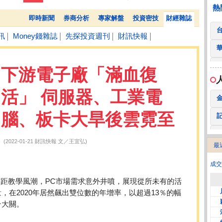
全 友
26.45 -2.90
熱
即時新聞
券商分析
專家解盤
投資密技
財經雜誌
訊
Money錢雜誌
先探投資週刊
財訊快報
│
│
│
│
下游電子廠「滿血復
活」 伺服器、工業電
腦、板卡大旱後雲霓至
(2022-01-21 財訊快報 文／王宜弘)
最
2
成交
遠距教學風潮，PC市場需求意外井噴，展現從所未有的活
，在2020年居然飆出雙位數的年增率，以超過13％的幅
台大關。