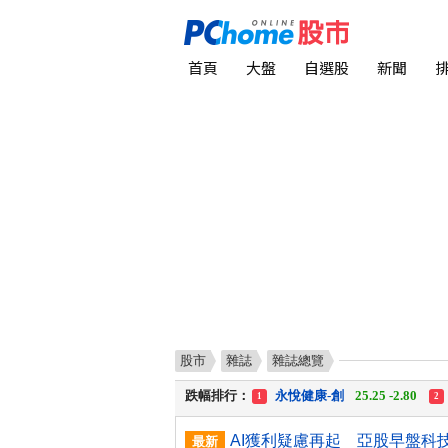
首頁
大盤
自選股
新聞
股市
雜誌
雜誌總覽
漲幅排行：
統 新
187.00 +17.00
1
2
跌幅排行：
永悅健康-創
25.25 -2.80
1
2
漲停排行：
統 新
187.00 +17.00
1
2
最新