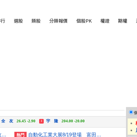
排行
選股
類股
分類報價
個股PK
權證
期權
富世達
1,760.00 +160.00
吉祥全
31.95 +2.90
3
全 友
26.45 -2.90
宇 隆
204.00 -20.00
3
富世達
1,760.00 +160.00
吉祥全
31.95 +2.90
3
AI獲利疑慮再起 亞股早盤科技股領跌多數走低
自動化工業大展8/19登場 富田電機秀機器人關節模組
熱門