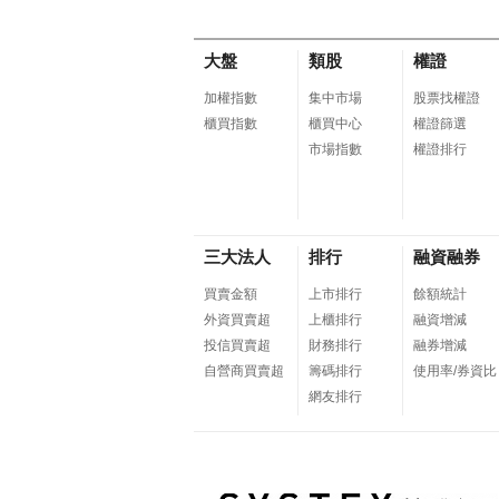
大盤
類股
權證
加權指數
集中市場
股票找權證
櫃買指數
櫃買中心
權證篩選
市場指數
權證排行
三大法人
排行
融資融券
買賣金額
上市排行
餘額統計
外資買賣超
上櫃排行
融資增減
投信買賣超
財務排行
融券增減
自營商買賣超
籌碼排行
使用率/券資比
網友排行