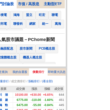
門討論股
市值 / 高股息
主動型ETF
台積電
鴻海
盟立
旺宏
聯電
華邦電
聯發科
網家
統一
萬海
南亞
國泰金
人氣股市議題－PChome新聞
金融股配息
股市新聞
PCB概念股
記憶體概念股
機器人概念股
低軌衛星概念股
CPO、BBU概念股
近查詢
我的自選股
價量排行
即時重大訊息
025金融股配息
AI眼鏡概念股
量排行
/ 成交價排行 /
漲幅排行
/
(看全部)
降息概念股
儲能概念股
甲骨文概念股
股票
成交價
漲跌
漲幅
成交張
股東會紀念品
川 湖
10100.00
+630.00
+6.65%
644
穎 崴
6775.00
-110.00
-1.60%
451
鴻 勁
6475.00
-55.00
-0.84%
445