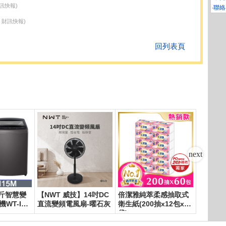
財訊快報)
‧
聯絡
19 財訊快報)
回列表頁
公斤智慧變
【NWT 威技】14吋DC
倍潔雅純萃柔感抽取式
PChom
WT-IBN
直流變頻電風扇-曜石灰
衛生紙(200抽x12包x5
00元
袋)