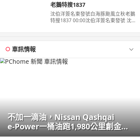
老鵝特搜1837
沈伯洋簽名東發號白海豚颱風立秋老鵝
特搜1837 00:00沈伯洋簽名東發號 沈
伯洋饒河夜市掃街拜票 米其林推薦老
店 ...
車訊情報
不加一滴油，Nissan Qashqai
e‑Power一桶油跑1,980公里創金氏
世界紀錄