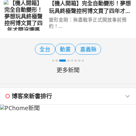
傳統美食，彰濱近年陸續發展出不少親
【機人開箱】完全自動變形！夢想
子旅遊新亮點，走訪白蘭氏健康博物
玩具終極聲控柯博文買了四年才開
館、台灣玻璃館，再一路
沒壞嗎Mr.Joe Hobby.tv - 密斯特
變形金剛：無盡戰爭正式開放事前預
喬
約！
https://tw.transformerseternalwar.co
m/pre-register/?channel=102 完成事
前預約，就有機會抽中超狂大獎！ 樂
全台
動畫
嘉義縣
森聲控柯博文收藏級模型 價值約
US699！約新台幣 2 萬
更多新聞
博客來新書排行