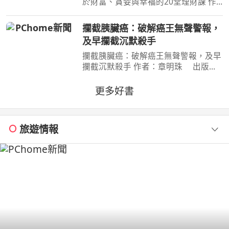
於財富、貪婪與幸福的20堂理財課 作
者：摩根．豪瑟 Morgan Housel 周玉
文 林俊宏 出版社：天下文化出版社
攔截胰臟癌：破解癌王無聲警報，
出版日期：2026-02-02 00:00:00 特
及早攔截沉默殺手
別收錄２篇彩蛋加碼
攔截胰臟癌：破解癌王無聲警報，及早
攔截沉默殺手 作者：章明珠 出版
社：天下雜誌 出版日期：2026-08-
04 00:00:00 定期健檢正常，為何仍得
更多好書
胰臟癌？ 台大權威醫師25年篩檢實
證， 鎖定胰臟癌關鍵1公分，
旅遊情報