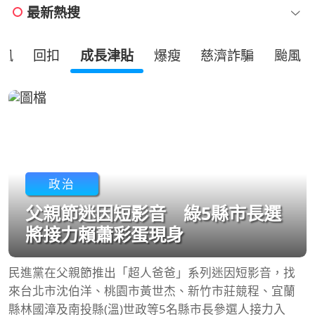
最新熱搜
風
回扣
成長津貼
爆瘦
慈濟詐騙
颱風
政治
父親節迷因短影音 綠5縣市長選
將接力賴蕭彩蛋現身
民進黨在父親節推出「超人爸爸」系列迷因短影音，找
來台北市沈伯洋、桃園市黃世杰、新竹市莊競程、宜蘭
縣林國漳及南投縣(溫)世政等5名縣市長參選人接力入