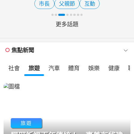
市長
父親節
互動
算屬行政院憲政職權，對於
更多話題
焦點新聞
社會
旅遊
汽車
體育
娛樂
健康
職
旅遊