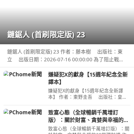
鏈鋸人 (首刷限定版) 23
鏈鋸人 (首刷限定版) 23 作者：藤本樹 出版社：東
立 出版日期：2026-07-16 00:00:00 為了阻止戰爭
惡魔盤算的恐怖計畫，小死要求淀治出手相助，與此
嫌疑犯X的獻身【15週年紀念全新
同時想消除死之惡魔的公安也企圖與淀治接觸。夾在
譯本】
兩
嫌疑犯X的獻身【15週年紀念全新譯
本】 作者：東野圭吾 出版社：皇冠
文化 出版日期：2020-07-27
00:00:00 有一種愛情，永遠不會說出
致富心態（全球暢銷千萬增訂
「我愛妳」， 卻比任何關係都更刻骨
版）：關於財富、貪婪與幸福的20
銘心…… 東野圭吾：在本格推理的
堂理財課
致富心態（全球暢銷千萬增訂版）：關