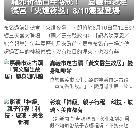
驅邪祈福百年傳統！ 嘉義布袋建
德宮「火燈夜巡」8/10震撼登場
布袋過溝建德宮「火燈夜巡」，即將於8月10日至12日連
續三天盛大登場！（圖／嘉義縣政府）【記者陳夏恩／
綜合報導】每年農曆七月來臨前，嘉義布袋有一場流傳
超過百年的神秘儀式，沒有炫目的煙火，也沒有華
嘉義市定古蹟「黃文醫生故居」變
身咖啡館
位於嘉義市民生北路的嘉義市定古蹟
「黃文醫生故居」，變身咖啡館，於
2026年8月8日正式重新開幕。以日治
時期的舊名「津本喫茶部食堂」重新回
彰濱「神級」親子行程！科技、玻
到街區，也讓近百年前的喫茶文化，以
璃、美食都有
咖啡與食堂的形式再次融入今
【創新聞 記者張溎壕／彰化報導】暑
假不知道帶孩子去哪裡玩？不妨來趟彰
濱親子之旅！從互動科技、玻璃藝術到