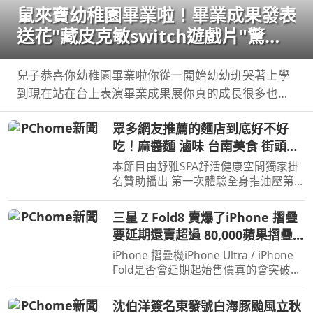
鼠來寶幼稚園畢業啦！畢業成果發表
送花"藏皮克敏switch遊戲片"驚喜
【Bobo TV】
兒子恭喜你幼稚園畢業啦你從一開始幼幼班哭著上學
到現在站在台上表演畢業成果展你真的成長很多也長
大了接下來你即將要上小學 ...
眾多網友推薦的麵店到底好不好
吃！麻醬麵 滷味 台南美食 街頭小
吃 美食 美食推薦 旅遊 fyp food
本節目由舒雅SPA舒活健康空間獨家掛
taiwanfood streetfood
名贊助播出 第一次體驗全身指油壓第
二小時499元 台南市安平區育平五街79
號 062985552 ...
三星 Z Fold8 賣爆了iPhone 摺疊
要延期還賣超過 80,000蘋果摺疊
大戰開打！
iPhone 摺疊機iPhone Ultra / iPhone
Fold是否會延期起始售價真的會突破台
幣 8 萬甚至 9 萬嗎 而三星剛推出的
Galaxy Z ...
沈伯洋簽名東發號白海豚颱風立秋