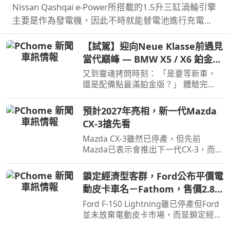
Nissan Qashqai e‑Power所搭載的1.5升三缸渦輪引擎
主要是作為發電機，因此不時就能替電池進行充電直
到沒油，這也讓Qashqai e‑Power擁有高效的里程表
【試駕】迎向Neue Klasse前遇見
現，日前就創下非純電與PHEV行駛里程最高金氏世界
當代巔峰 — BMW X5 / X6 鉑金版
紀錄…
璀璨登場
又到靈魂拷問時刻： 「是要等新車，
還是配備點最滿鉑金版？」 體驗完
BMW X5 / X6鉑金版，選擇困難如我，
彷彿有了理直氣壯答案。
預計2027年亮相，新一代Mazda
CX-3搶先看
Mazda CX-3雖然已停產，但先前
Mazda已表示會推出下一代CX-3，而就
在近日Mazda於會議報告中就透露了新
一代CX-3。
鎖定經濟型客群，Ford公布平價電
動皮卡車名－Fathom，售價2.8萬
美元起
Ford F-150 Lightning雖已停產但Ford
並未放棄電動皮卡市場，而是鎖定經濟
客群另闢新市場，近日Ford則公布新款