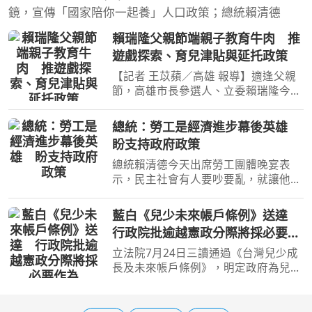
鏡，宣傳「國家陪你一起養」人口政策；總統賴清德
賴瑞隆父親節端親子教育牛肉 推
遊戲探索、育兒津貼與延托政策
【記者 王苡蘋／高雄 報導】適逢父親
節，高雄市長參選人、立委賴瑞隆今
（8）日出席高雄親子遊樂園區開幕典
禮，與大小朋友體驗園區設施，並向爸
總統：勞工是經濟進步幕後英雄
爸及代父職者送上節日祝福。繼日前提
盼支持政府政策
出「2030雙語之都」七大
總統賴清德今天出席勞工團體晚宴表
示，民主社會有人要吵要亂，就讓他們
去吵去亂，但大家要「心頭抓乎定」，
支持政府政策；他強調，廣大勞工才是
藍白《兒少未來帳戶條例》送達
經濟進步的幕後英雄，照顧勞工是擔任
行政院批逾越憲政分際將採必要作
總統一定要做到的事，勞
為
立法院7月24日三讀通過《台灣兒少成
長及未來帳戶條例》，明定政府為兒少
開立個人未來帳戶，預估施行首年支出
約2162億元。行政院今天（7日）表
示，提出施政方針及編列中央政府總預