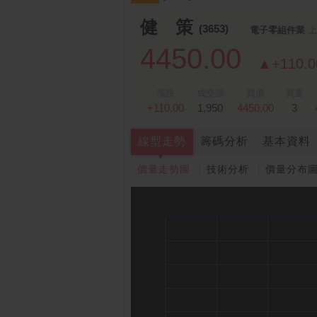
跌停排行：
永悅健康-創
25.25 -2.80
1
2
健 策
(3653)
電子零組件業
上
4450.00
▲+110.0
漲跌
成交張
買價
買量
+110.00
1,950
4450.00
3
線型走勢
籌碼分析
基本資料
價量走勢圖
技術分析
價量分布