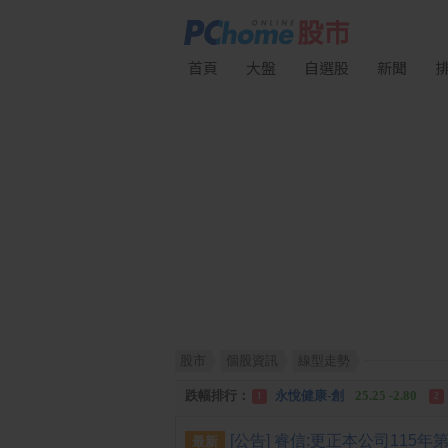
首頁
大盤
自選股
新聞
股市
個股資訊
線型走勢
漲幅排行：
統 新
187.00 +17.00
1
2
跌幅排行：
永悅健康-創
25.25 -2.80
1
2
漲停排行：
統 新
187.00 +17.00
1
2
最新