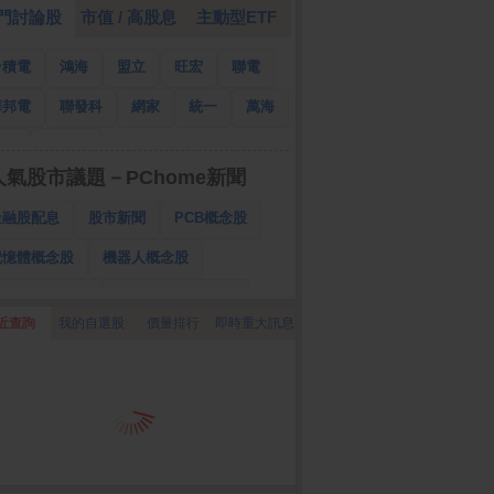
門討論股
市值 / 高股息
主動型ETF
台積電
鴻海
盟立
旺宏
聯電
華邦電
聯發科
網家
統一
萬海
南亞
國泰金
人氣股市議題－PChome新聞
金融股配息
股市新聞
PCB概念股
記憶體概念股
機器人概念股
低軌衛星概念股
CPO、BBU概念股
近查詢
我的自選股
價量排行
即時重大訊息
025金融股配息
AI眼鏡概念股
降息概念股
儲能概念股
甲骨文概念股
股東會紀念品