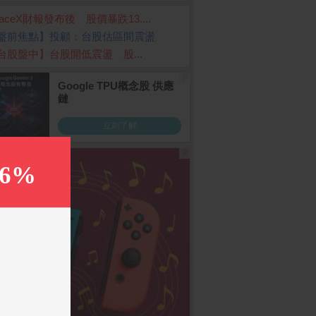
paceX財報發布後 股價暴跌13....
盤前焦點】投顧：台股估區間震盪
台股盤中】台股開低震盪 股...