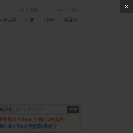
新聞
PChome
登入
港股美股
外匯
比特幣
除權息
個股名稱
中華電信ADR5日上漲0.13美元漲...
國安基金第9次護盤買8檔個股 ...