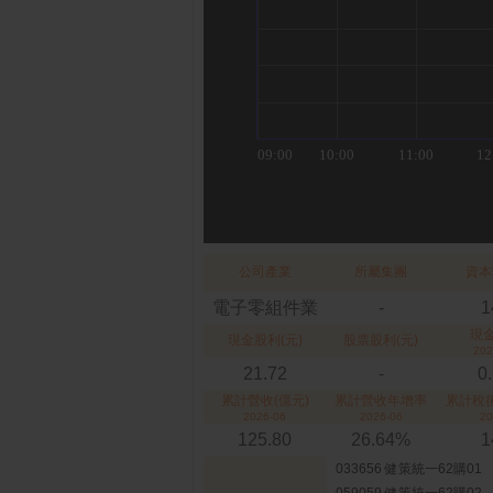
公司產業
所屬集團
資本
電子零組件業
-
1
現
現金股利(元)
股票股利(元)
202
21.72
-
0
累計營收(億元)
累計營收年增率
累計稅後
2026-06
2026-06
20
125.80
26.64%
1
033656 健策統一62購01