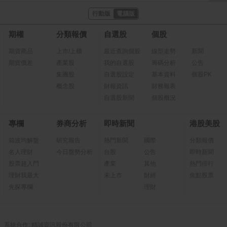
行動版
電腦版
期權
分類報價
自選股
個股
期貨商品
上市/上櫃
最近查詢個股
線型走勢
新聞
期貨價差
產業股
我的自選股
籌碼分析
公告
集團股
自選股設定
基本資料
個股PK
概念股
財報資訊
財務報表
自選股新聞
個股概況
專欄
券商分析
即時新聞
港股美股
箱波均解盤
研究報告
熱門新聞
國際
分類報價
名人理財
今日盤勢分析
台股
公告
即時新聞
股票超入門
產業
其他
熱門排行
理財我最大
未上市
財經
焦點股票
先探專欄
理財
系統合作: 精誠資訊股份有限公司