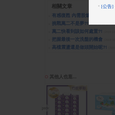
相關文章
有感復甦 內需股爐火續旺
(2023-
挑戰萬二不是夢?!
(2019-10-16 14:
萬二快看到該如何處置?!
(2019-1
把握最後一次洗盤的機會
(2019-1
高檔震盪還是做頭開始呢?!
(201
其他人也逛...