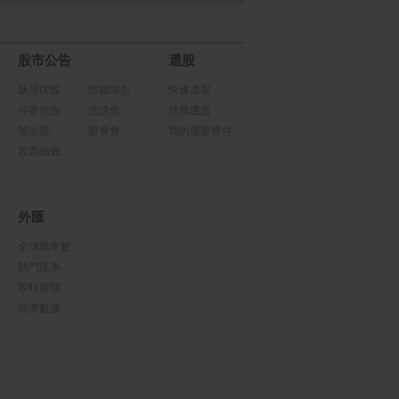
股市公告
選股
新掛牌股
除權除息
快速選股
停券預告
法說會
推薦選股
警示股
股東會
我的選股條件
股票抽籤
外匯
全球匯率數
熱門匯率
即時新聞
經濟數據