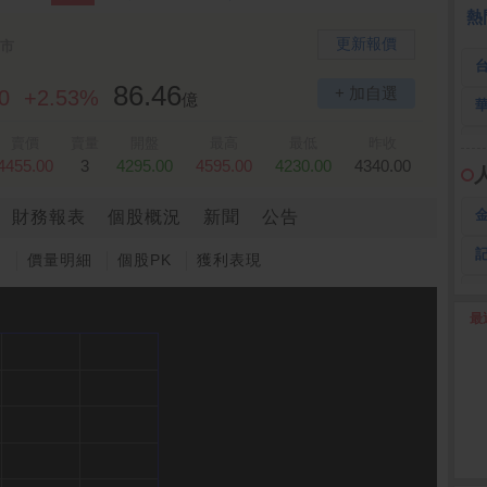
全 友
26.45 -2.90
熱
更新報價
市
86.46
+ 加自選
0
+2.53%
億
賣價
賣量
開盤
最高
最低
昨收
4455.00
3
4295.00
4595.00
4230.00
4340.00
財務報表
個股概況
新聞
公告
圖
價量明細
個股PK
獲利表現
最
2