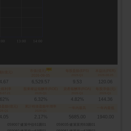
市值(億元)
每股盈餘(EPS)
本益比(PER)
額(億元)
2026-08-05
2026-Q1
2026-08-05
4.67
6,529.57
9.53
120.06
金殖利率
股東權益報酬率(ROE)
資產報酬率(ROA)
每股淨值(元)
6-07-21
2026-Q1
2026-Q1
2026-Q1
.62%
6.32%
4.82%
144.36
盈餘(億元)
累計稅後盈餘年增率
一年內最高
一年內最低
26-Q1
2026-Q1
4.05
2.17%
5685.00
1940.00
059007 健策中信61購01
059035 健策富邦63購01