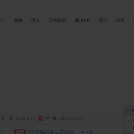
排行
選股
類股
分類報價
個股PK
權證
期權
富世達
1,760.00 +160.00
吉祥全
31.95 +2.90
3
全 友
26.45 -2.90
宇 隆
204.00 -20.00
3
富世達
1,760.00 +160.00
吉祥全
31.95 +2.90
3
[公告] 睿信:更正本公司115年第2季財務報告iXBRL申報資訊之新發布及修訂準則及解釋之適用
83z降臨桃園巨蛋舞台 Richart卡友又能先購票
熱門