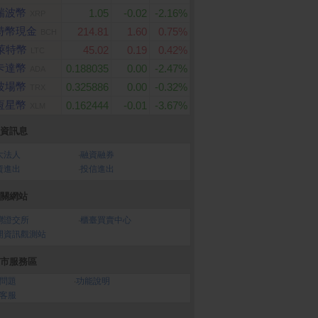
瑞波幣
1.05
-0.02
-2.16%
XRP
特幣現金
214.81
1.60
0.75%
BCH
春風 抽取式衛生紙(1
Samsung Galaxy S26 U
【享樂券】全家虛擬
萊特幣
45.02
0.19
0.42%
LTC
ltra (12G/512G)
x8包x8串/箱)
卡100元
卡達幣
0.188035
0.00
-2.47%
ADA
波場幣
0.325886
0.00
-0.32%
TRX
恆星幣
0.162444
-0.01
-3.67%
XLM
資訊息
大法人
‧
融資融券
資進出
‧
投信進出
關網站
灣證交所
‧
櫃臺買賣中心
開資訊觀測站
市服務區
問題
‧
功能說明
客服