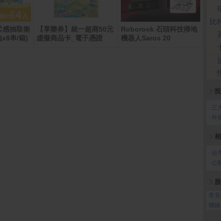
比
柔感抽取衛
【享樂券】統一超商50元
Roborock 石頭科技掃地
寶島
x8串/箱)
虛擬商品卡_電子憑證
機器人Saros 20
30抽
投
‧
三
‧
外
相
‧
台
‧
公
股
‧
常見
‧
聯絡