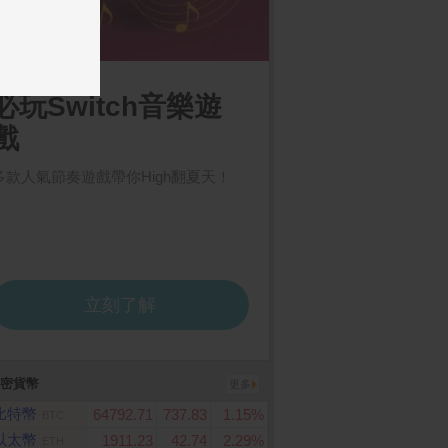
密貨幣
更多
比特幣
64792.71
737.83
1.15%
BTC
以太幣
1911.23
42.74
2.29%
ETH