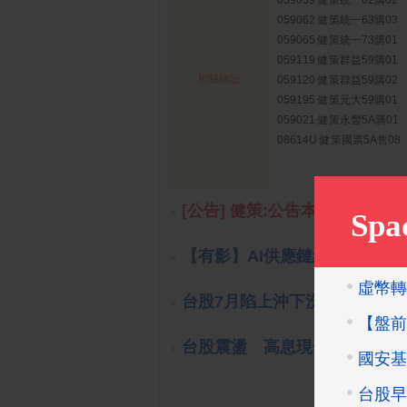
059059 健策統一62購02
059062 健策統一63購03
059065 健策統一73購01
059119 健策群益59購01
相關權証
059120 健策群益59購02
059195 健策元大59購01
059021 健策永豐5A購01
08614U 健策國票5A售08
[公告] 健策:公告本公司115年
【有影】AI供應鏈續當主流 華
台股7月陷上沖下洗 勞動基金
台股震盪 高息現金流ETF成