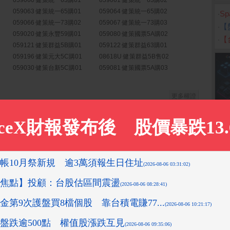
059060 健策統一63購01
059061 健策統一63購02
059063 健策統一65購01
059064 健策統一65購02
‧
S
059066 健策統一73購02
059067 健策統一73購03
‧
【
059020 健策永豐59購01
059080 健策國票5A購02
‧
【
059121 健策群益5B購01
059122 健策群益63購01
059196 健策元大5C購01
08618U 健策群益5B售02
059030 健策台新5C購01
059081 健策國票5A購03
更多權證
第二季合併財務報告...
( 公開資訊觀測站)
南永昌證券揭下半...
( 匯流新聞網)
長線仍穩定
( 今日新聞)
資金避風港
( 今日新聞)
更多