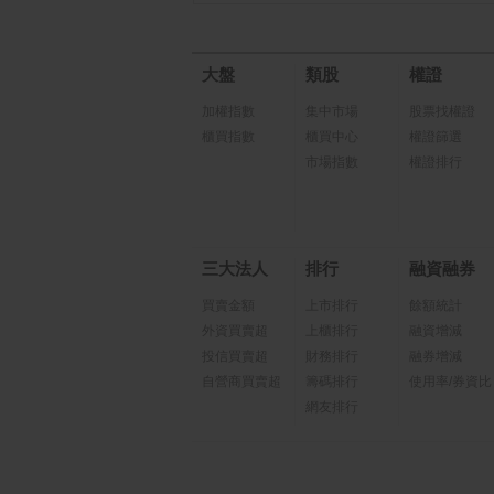
大盤
類股
權證
加權指數
集中市場
股票找權證
櫃買指數
櫃買中心
權證篩選
市場指數
權證排行
三大法人
排行
融資融券
買賣金額
上市排行
餘額統計
外資買賣超
上櫃排行
融資增減
投信買賣超
財務排行
融券增減
自營商買賣超
籌碼排行
使用率/券資比
網友排行