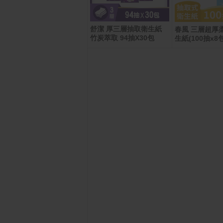
舒潔 厚三層抽取衛生紙
Apple iPhone 17 Pro (2
春風 三層超厚
56G)
竹炭萃取 94抽X30包
生紙(100抽x8包