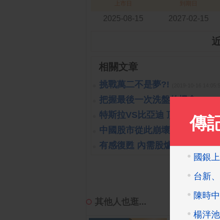
上市日
到期日
2025-08-15
2027-02-15
相關文章
挑戰萬二不是夢?!
(2019-10-16 14:
把握最後一次洗盤的機會
(2019-1
特斯拉VS比亞迪 頂尖對決
(2023
中國股市從此崩壞?!可能嗎?!
(
有感復甦 內需股爐火續旺
(2023-
其他人也逛...