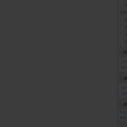
比
投
‧
三
‧
外
相
‧
台
‧
公
股
‧
常見
‧
聯絡