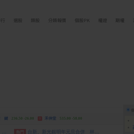
排行
選股
類股
分類報價
個股PK
權證
期權
中化生
35.75 +3.25
柏 騰
28.15 +2.55
2
3
 鍵
236.50 -26.00
禾伸堂
535.00 -58.00
3
 湖
11,110.00 +1,010.00
柏 騰
28.15 +2.55
3
傳記憶體短缺影響交貨 專家：台積電可調整產線應對
台新、新光銀明年元旦合併 林維俊：業務發展更均衡
熱門