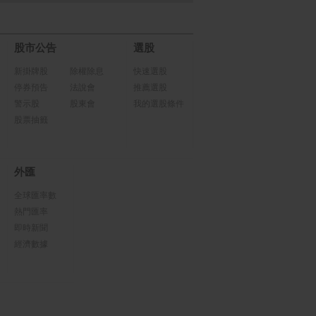
股市公告
選股
新掛牌股
除權除息
快速選股
停券預告
法說會
推薦選股
警示股
股東會
我的選股條件
股票抽籤
外匯
全球匯率數
熱門匯率
即時新聞
經濟數據