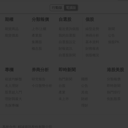
行動版
電腦版
期權
分類報價
自選股
個股
期貨商品
上市/上櫃
最近查詢個股
線型走勢
新聞
期貨價差
產業股
我的自選股
籌碼分析
公告
集團股
自選股設定
基本資料
個股PK
概念股
財報資訊
財務報表
自選股新聞
個股概況
專欄
券商分析
即時新聞
港股美股
箱波均解盤
研究報告
熱門新聞
國際
分類報價
名人理財
今日盤勢分析
台股
公告
即時新聞
股票超入門
產業
其他
熱門排行
理財我最大
未上市
財經
焦點股票
先探專欄
理財
系統合作: 精誠資訊股份有限公司