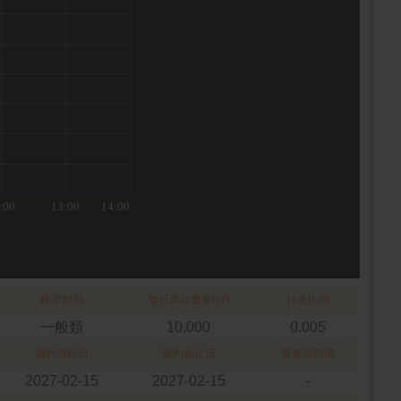
權證類別
發行單位數量(仟)
行使比例
一般類
10,000
0.005
履約開始日
履約截止日
最新限制價
2027-02-15
2027-02-15
-