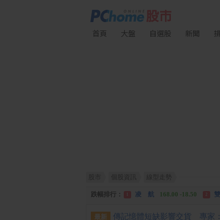
首頁
大盤
自選股
新聞
股市
個股資訊
線型走勢
漲幅排行：
川 湖
11,110.00 +1,010.00
1
跌幅排行：
凌 航
168.00 -18.50
雙
1
2
漲停排行：
中化生
35.75 +3.25
川
1
2
最新