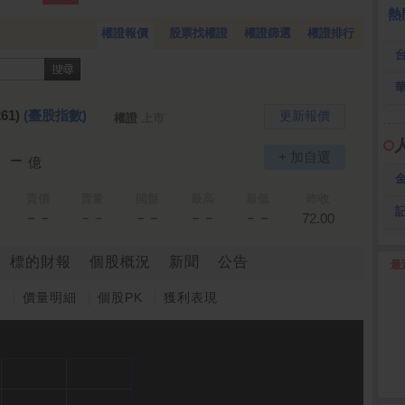
 鍵
236.50 -26.00
勤 誠
1,115.00 -120.00
3
熱
權證報價
股票找權證
權證篩選
權證排行
61)
(臺股指數)
更新報價
權證
上市
－－
+ 加自選
億
賣價
賣量
開盤
最高
最低
昨收
－－
－－
－－
－－
－－
72.00
標的財報
個股概況
新聞
公告
最
2
圖
價量明細
個股PK
獲利表現