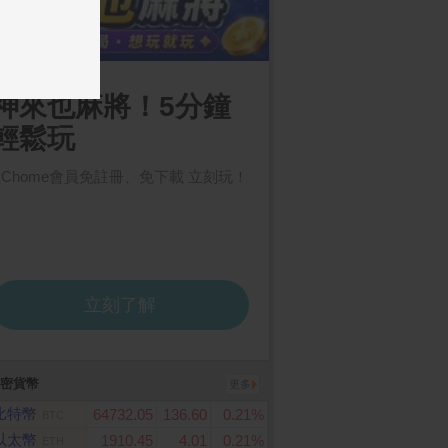
浦 三刀頭電鬍刀 S58
MacBook Neo 13 A18 P
MyCard 10000點虛
ro 晶片配備 6 核心 CP
0
數卡
U、5 核心 GPU、16 核心
神經網路引擎 8GB 記憶
體 512GB SSD
密貨幣
更多
比特幣
64732.05
136.60
0.21%
BTC
以太幣
1910.45
4.01
0.21%
ETH