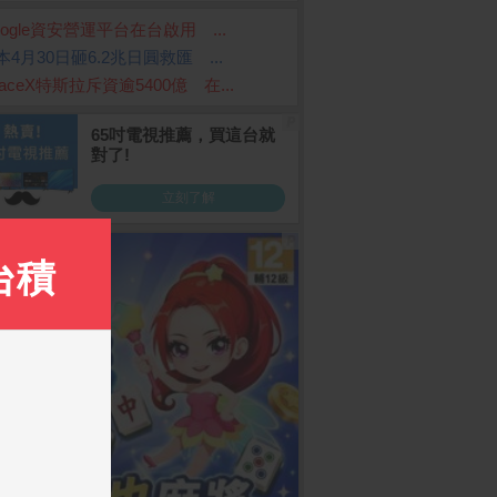
oogle資安營運平台在台啟用 ...
本4月30日砸6.2兆日圓救匯 ...
paceX特斯拉斥資逾5400億 在...