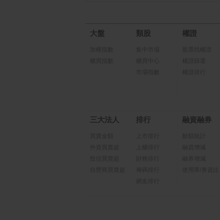
大盤
類股
權證
加權指數
集中市場
股票找權證
櫃買指數
櫃買中心
權證篩選
市場指數
權證排行
三大法人
排行
融資融券
買賣金額
上市排行
餘額統計
外資買賣超
上櫃排行
融資增減
投信買賣超
財務排行
融券增減
自營商買賣超
籌碼排行
使用率/券資比
網友排行