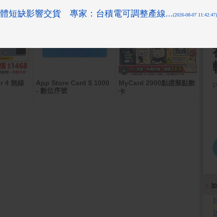
r 4 無線
App Store Card $ 1000
MyCard 2000點虛擬點數
飛利
- 數位序號
卡
80/2
加