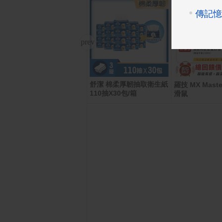
舒潔 棉柔厚韌抽取衛生紙
任天堂 Nintendo Switch
羅技 MX Maste
110抽X30包/箱
2
滑鼠