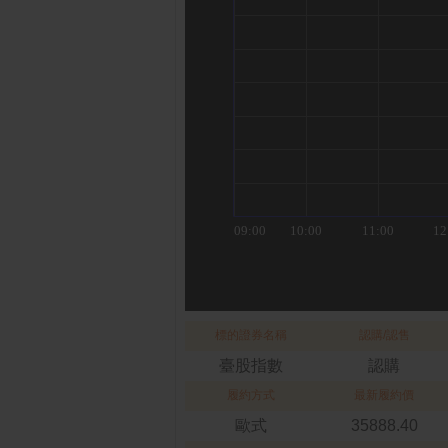
標的證券名稱
認購/認售
臺股指數
認購
履約方式
最新履約價
歐式
35888.40