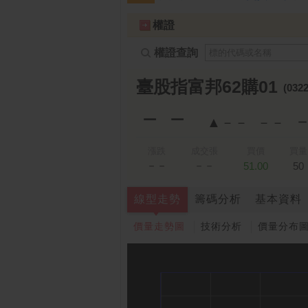
跌停排行：
凌 航
168.00 -18.50
雙
1
2
權證
權證查詢
臺股指富邦62購01
(0322
－－
▲－－
－－
漲跌
成交張
買價
買量
－－
－－
51.00
50
線型走勢
籌碼分析
基本資料
價量走勢圖
技術分析
價量分布