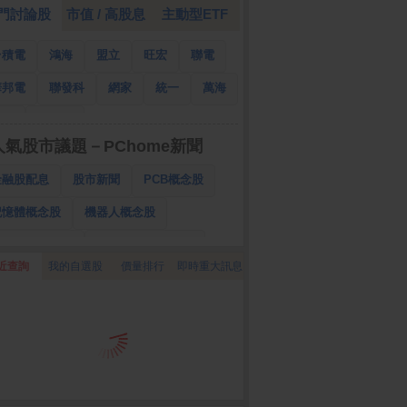
門討論股
市值 / 高股息
主動型ETF
台積電
鴻海
盟立
旺宏
聯電
華邦電
聯發科
網家
統一
萬海
南亞
國泰金
人氣股市議題－PChome新聞
金融股配息
股市新聞
PCB概念股
記憶體概念股
機器人概念股
低軌衛星概念股
CPO、BBU概念股
近查詢
我的自選股
價量排行
即時重大訊息
025金融股配息
AI眼鏡概念股
降息概念股
儲能概念股
甲骨文概念股
股東會紀念品