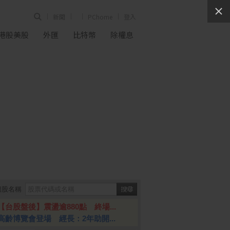
新聞
PChome
登入
港股美股
外匯
比特幣
除權息
個股名稱
【台股盤後】震盪逾880點 終場...
高齡博覽會登場 經長：2年助開...