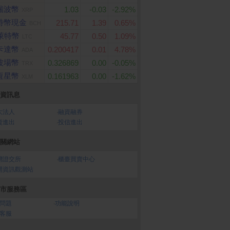
瑞波幣
1.03
-0.03
-2.92%
XRP
特幣現金
215.71
1.39
0.65%
BCH
萊特幣
45.77
0.50
1.09%
LTC
卡達幣
0.200417
0.01
4.78%
ADA
波場幣
0.326869
0.00
-0.05%
TRX
恆星幣
0.161963
0.00
-1.62%
XLM
資訊息
大法人
‧
融資融券
資進出
‧
投信進出
關網站
灣證交所
‧
櫃臺買賣中心
開資訊觀測站
市服務區
問題
‧
功能說明
客服