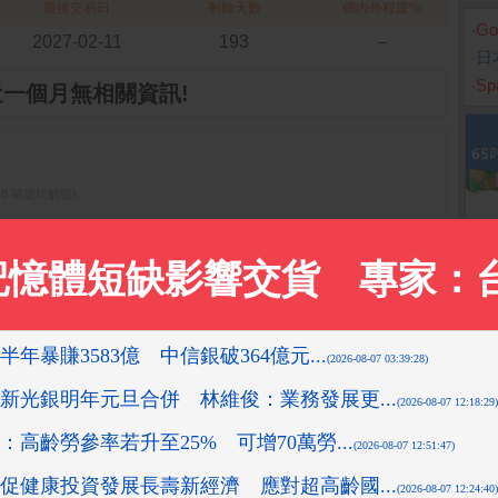
最後交易日
剩餘天數
價內外程度%
‧
G
2027-02-11
193
－
‧
日
‧
S
近一個月無相關資訊!
05:58 箱波均解盤)
0-24 13:51:11 箱波均解盤)
-08-10 16:08:42 先探投資週刊)
2019-11-13 13:53:11 箱波均解盤)
08-10 16:10:16 先探投資週刊)
更多