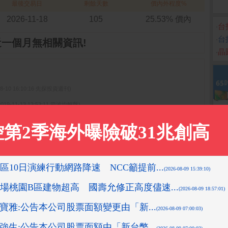
最後交易日
剩餘天數
價內外程度%
2026-11-18
105
25.53% 價內
‧
台
‧
台
近一個月無相關資訊!
‧
晶
08-10 16:10:16 先探投資週刊)
2019-11-13 13:53:11 箱波均解盤)
先探投資週刊)
-08-10 16:08:42 先探投資週刊)
0-24 13:51:11 箱波均解盤)
更多