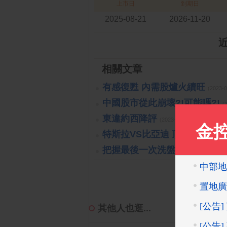
上市日
到期日
2025-08-21
2026-11-20
相關文章
有感復甦 內需股爐火續旺
(2023-
中國股市從此崩壞?!可能嗎?!
(
東違約西降評
(2023-10-26 15:15:40 
特斯拉VS比亞迪 頂尖對決
(2023
把握最後一次洗盤的機會
(2019-1
其他人也逛...