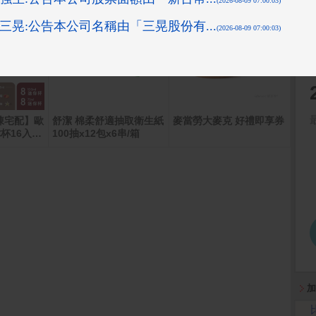
凍宅配】歐
舒潔 棉柔舒適抽取衛生紙
麥當勞大麥克 好禮即享券
羅技
杯16入組
100抽x12包x6串/箱
加