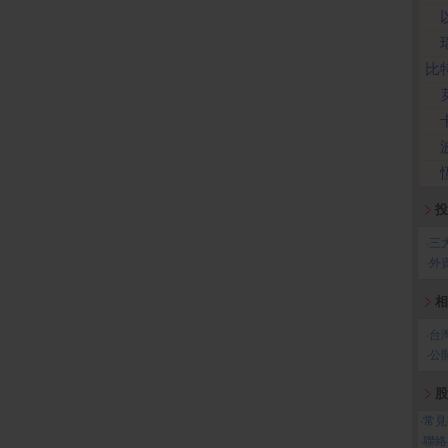
比
投
‧
三
‧
外
相
‧
台
‧
公
股
‧
常見
‧
聯絡