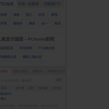
門討論股
市值 / 高股息
主動型ETF
台積電
鴻海
盟立
旺宏
聯電
華邦電
聯發科
網家
統一
萬海
南亞
國泰金
人氣股市議題－PChome新聞
金融股配息
股市新聞
PCB概念股
記憶體概念股
機器人概念股
低軌衛星概念股
CPO、BBU概念股
近查詢
我的自選股
價量排行
即時重大訊息
025金融股配息
AI眼鏡概念股
編輯
 10 檔查詢個股
(看全部)
降息概念股
儲能概念股
甲骨文概念股
股票
成交價
漲跌
漲跌幅
成交張
股東會紀念品
穎凱基5B
－－
－－
－－
－－
購01
近查詢個股』以暫存檔案紀錄，無法永久保存，