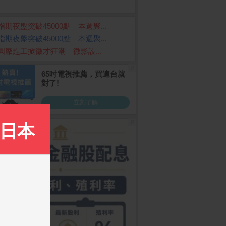
指期夜盤突破45000點 本週聚...
指期夜盤突破45000點 本週聚...
圓廠趕工掀徵才狂潮 微影設...