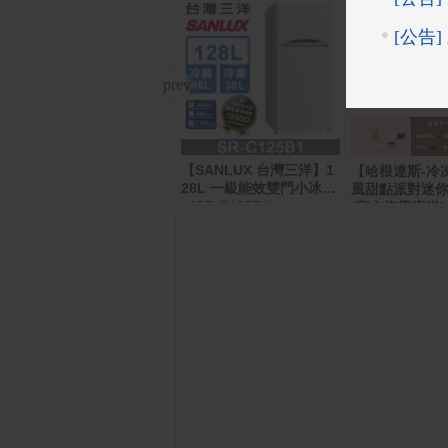
【SANLUX 台灣三洋】1
麥當勞薯條(中)即享券
【哈根達斯-冷
28L 一級能效雙門小冰箱
風甜點派對迷你
（SR-C125B1）
(官方旗艦直送)