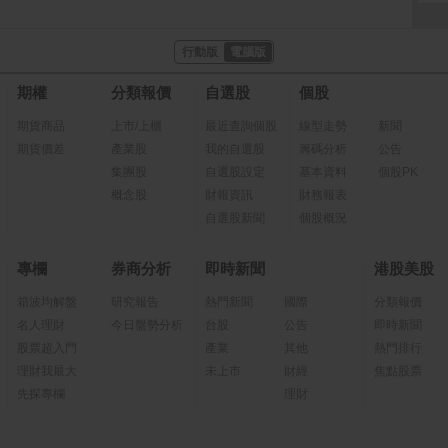
行動版
電腦版
期權
分類報價
自選股
個股
期貨商品
上市/上櫃
最近查詢個股
線型走勢
新聞
期貨價差
產業股
我的自選股
籌碼分析
公告
集團股
自選股設定
基本資料
個股PK
概念股
財報資訊
財務報表
自選股新聞
個股概況
專欄
券商分析
即時新聞
港股美股
箱波均解盤
研究報告
熱門新聞
國際
分類報價
名人理財
今日盤勢分析
台股
公告
即時新聞
股票超入門
產業
其他
熱門排行
理財我最大
未上市
財經
焦點股票
先探專欄
理財