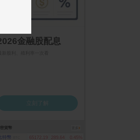
 G304 電競滑鼠
App Store Card $ 500 -
ASUS TUF Gaming 
數位序號
FA607NUQ-0103A17
灰(Ryzen 7 170/16G
X4050-6G/1TB/W11/
D+/144Hz/16)
密貨幣
更多
比特幣
65172.19
289.64
0.45%
BTC