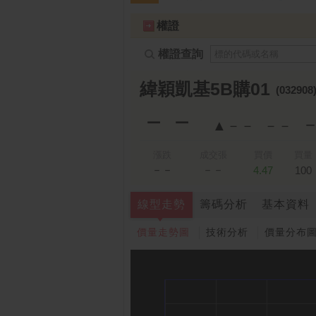
跌停排行：
凌 航
168.00 -18.50
雙
1
2
權證
權證查詢
緯穎凱基5B購01
(032908
－－
▲－－
－－
漲跌
成交張
買價
買量
－－
－－
4.47
100
線型走勢
籌碼分析
基本資料
價量走勢圖
技術分析
價量分布