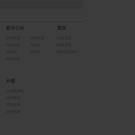
股市公告
選股
新掛牌股
除權除息
快速選股
停券預告
法說會
推薦選股
警示股
股東會
我的選股條件
股票抽籤
外匯
全球匯率數
熱門匯率
即時新聞
經濟數據