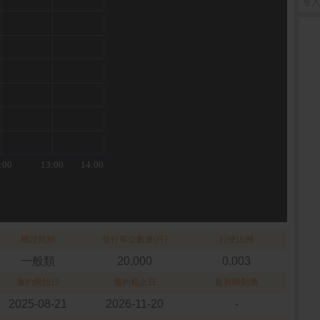
登入
權證類別
發行單位數量(仟)
行使比例
一般類
20,000
0.003
履約開始日
履約截止日
最新限制價
2025-08-21
2026-11-20
-