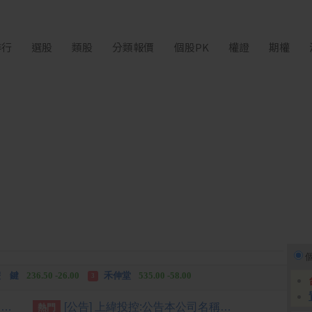
排行
選股
類股
分類報價
個股PK
權證
期權
中化生
35.75 +3.25
柏 騰
28.15 +2.55
2
3
 鍵
236.50 -26.00
禾伸堂
535.00 -58.00
3
 湖
11,110.00 +1,010.00
柏 騰
28.15 +2.55
3
置地廣場桃園B區建物超高 國壽允修正高度儘速拆除
[公告] 上緯投控:公告本公司名稱由「上緯國際投資控股股份有限公司」更名為「上緯國際控股股份有限公司」，公告期間：115年6月11日至115年9月10日。
熱門