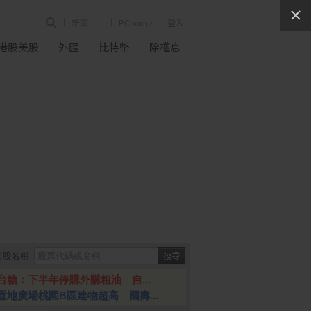
新聞
PChome
登入
港股美股
外匯
比特幣
除權息
個股名稱
台糖：下半年停購外購粗油 自...
置地廣場桃園B區建物超高 國壽...