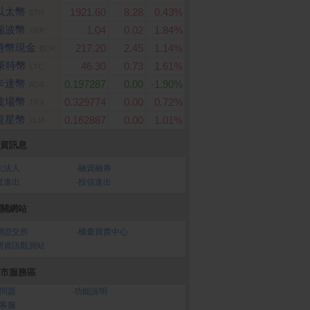
以太幣
1921.60
8.28
0.43%
ETH
瑞波幣
1.04
0.02
1.84%
XRP
特幣現金
217.20
2.45
1.14%
BCH
萊特幣
46.30
0.73
1.61%
LTC
卡達幣
0.197287
0.00
-1.90%
ADA
波場幣
0.329774
0.00
0.72%
TRX
恆星幣
0.162887
0.00
1.01%
XLM
資訊息
大法人
‧
融資融券
資進出
‧
投信進出
關網站
灣證交所
‧
櫃臺買賣中心
開資訊觀測站
市服務區
問題
‧
功能說明
客服