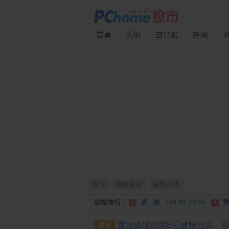
首頁
大盤
自選股
新聞
股市
個股資訊
線型走勢
漲幅排行：
川 湖
11,110.00 +1,010.00
1
跌幅排行：
凌 航
168.00 -18.50
雙
1
2
漲停排行：
中化生
35.75 +3.25
川
1
2
最新