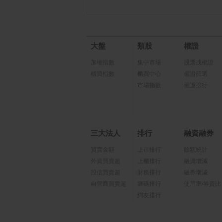
大盤
類股
權證
加權指數
集中市場
股票找權證
櫃買指數
櫃買中心
權證篩選
市場指數
權證排行
三大法人
排行
融資融券
買賣金額
上市排行
餘額統計
外資買賣超
上櫃排行
融資增減
投信買賣超
財務排行
融券增減
自營商買賣超
籌碼排行
使用率/券資比
網友排行