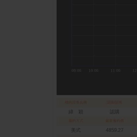
標的證券名稱
認購/認售
緯 穎
認購
履約方式
最新履約價
美式
4859.27