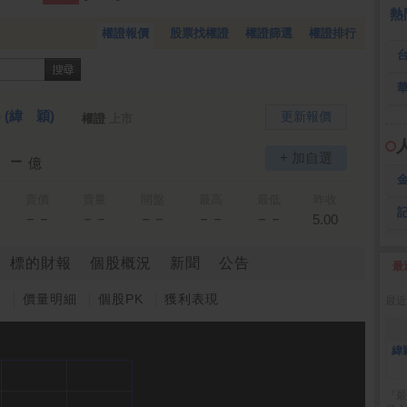
 鍵
236.50 -26.00
勤 誠
1,115.00 -120.00
3
熱
權證報價
股票找權證
權證篩選
權證排行
)
(緯 穎)
更新報價
權證
上市
－－
+ 加自選
億
賣價
賣量
開盤
最高
最低
昨收
－－
－－
－－
－－
－－
5.00
標的財報
個股概況
新聞
公告
最
2
圖
價量明細
個股PK
獲利表現
最近
緯
『最