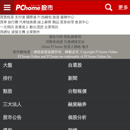
登入
註冊
PChome首頁
線上購物
24h購物
書店
露天拍賣
比比昂代購
新聞
/
氣象
股市
個人新聞台
廣告刊登
加入聯播網
全球購物
買賣租屋
支付連
國際連
Pi 拍錢包
旅遊
服務中心
買車
旅行團
汽車險推薦
線上麻將
雜誌
星座命理
會員中心
一元簡訊
直播達人
數位憑證
企業簡訊
買網址
虛擬主機
企業郵件
廣告刊登
隱私權聲明
消費者保護
兒童網路安全
About PChome
投資人聯絡
徵才
著作權保護
｜網路家庭版權所有、轉載必究
‧Copyright PChome Online
PChome Online and PChome are trademarks of PChome Online Inc.
大盤
自選股
排行
新聞
類股
分類報價
三大法人
融資融券
股市公告
個股分析