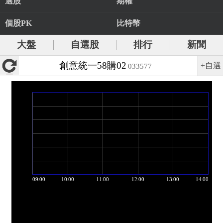
選股
期權
個股PK
比特幣
大盤
自選股
排行
新聞
創意統一58購02
+自選
033577