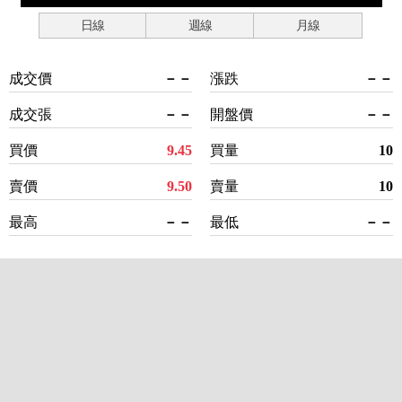
日線
週線
月線
成交價
－－
漲跌
－－
成交張
－－
開盤價
－－
買價
9.45
買量
10
賣價
9.50
賣量
10
最高
－－
最低
－－