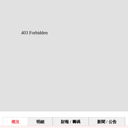
概況
明細
財報 / 籌碼
新聞 / 公告