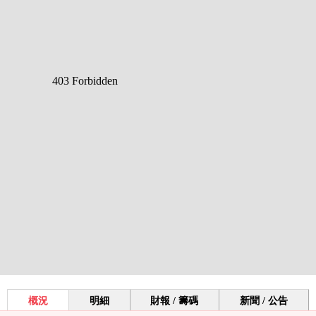
概況
明細
財報 / 籌碼
新聞 / 公告