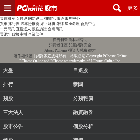
登入
註冊
PChome首頁
線上購物
24h購物
書店
露天拍賣
比比昂代購
新聞
/
氣象
股市
個人新聞台
廣告刊登
加入聯播網
全球購物
買賣租屋
支付連
國際連
Pi 拍錢包
旅遊
服務中心
買車
旅行團
汽車險推薦
線上麻將
雜誌
星座命理
會員中心
一元簡訊
直播達人
數位憑證
企業簡訊
買網址
虛擬主機
企業郵件
廣告刊登
隱私權聲明
消費者保護
兒童網路安全
About PChome
投資人聯絡
徵才
著作權保護
｜網路家庭版權所有、轉載必究
‧Copyright PChome Online
PChome Online and PChome are trademarks of PChome Online Inc.
大盤
自選股
排行
新聞
類股
分類報價
三大法人
融資融券
股市公告
個股分析