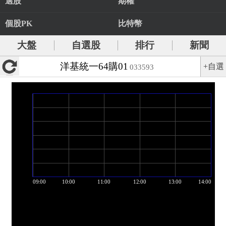
選股
期權
個股PK
比特幣
大盤
自選股
排行
新聞
洋基統一64購01
+自選
033593