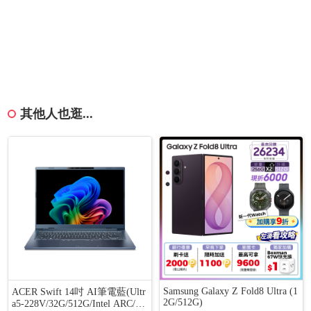
其他人也逛...
Samsung Galaxy Z Fold8 Ultra (1
ACER Swift 14吋 AI筆電藍(Ultr
2G/512G)
a5-228V/32G/512G/Intel ARC/W