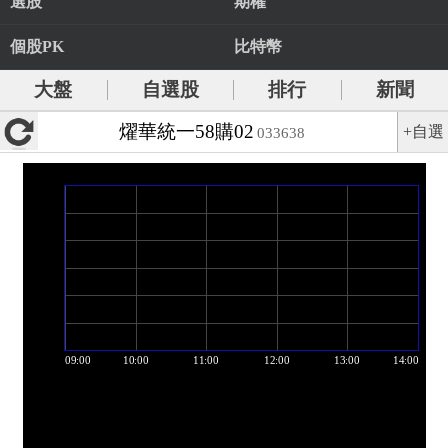
選股
期權
個股PK
比特幣
大盤
自選股
排行
新聞
燿華統一58購02
+自選
033638