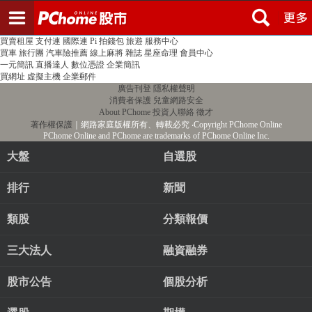
登入
註冊
PChome首頁
線上購物
24h購物
書店
露天拍賣
比比昂代購
新聞
/
氣象
股市
個人新聞台
廣告刊登
加入聯播網
全球購物
買賣租屋
支付連
國際連
Pi 拍錢包
旅遊
服務中心
買車
旅行團
汽車險推薦
線上麻將
雜誌
星座命理
會員中心
一元簡訊
直播達人
數位憑證
企業簡訊
買網址
虛擬主機
企業郵件
廣告刊登
隱私權聲明
消費者保護
兒童網路安全
About PChome
投資人聯絡
徵才
著作權保護
｜網路家庭版權所有、轉載必究
‧Copyright PChome Online
PChome Online and PChome are trademarks of PChome Online Inc.
大盤
自選股
排行
新聞
類股
分類報價
三大法人
融資融券
股市公告
個股分析