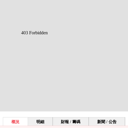
概況
明細
財報 / 籌碼
新聞 / 公告