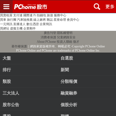
登入
註冊
PChome首頁
線上購物
24h購物
書店
露天拍賣
比比昂代購
新聞
/
氣象
股市
個人新聞台
廣告刊登
加入聯播網
全球購物
買賣租屋
支付連
國際連
Pi 拍錢包
旅遊
服務中心
買車
旅行團
汽車險推薦
線上麻將
雜誌
星座命理
會員中心
一元簡訊
直播達人
數位憑證
企業簡訊
買網址
虛擬主機
企業郵件
廣告刊登
隱私權聲明
消費者保護
兒童網路安全
About PChome
投資人聯絡
徵才
著作權保護
｜網路家庭版權所有、轉載必究
‧Copyright PChome Online
PChome Online and PChome are trademarks of PChome Online Inc.
大盤
自選股
排行
新聞
類股
分類報價
三大法人
融資融券
股市公告
個股分析