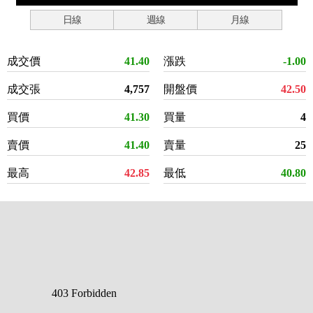
日線
週線
月線
成交價
41.40
漲跌
-1.00
成交張
4,757
開盤價
42.50
買價
41.30
買量
4
賣價
41.40
賣量
25
最高
42.85
最低
40.80