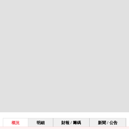
概況
明細
財報 / 籌碼
新聞 / 公告