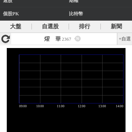
選股
期權
個股PK
比特幣
大盤
自選股
排行
新聞
燿 華
+自選
N
2367