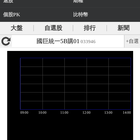
選股
期權
個股PK
比特幣
大盤
自選股
排行
新聞
國巨統一5B購01
+自選
033946