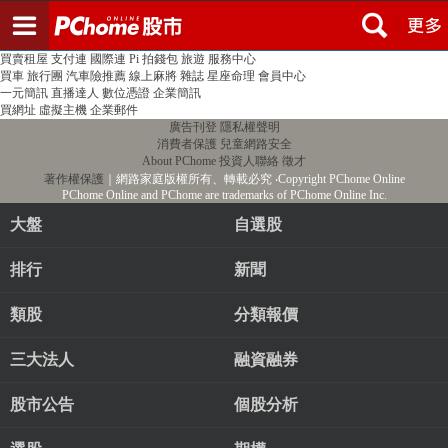
登入
註冊
PChome首頁
線上購物
24h購物
書店
露天拍賣
比比昂代購
新聞
/
氣象
股市
個人新聞台
廣告刊登
加入聯播網
全球購物
買賣租屋
支付連
國際連
Pi 拍錢包
旅遊
服務中心
買車
旅行團
汽車險推薦
線上麻將
雜誌
星座命理
會員中心
一元簡訊
直播達人
數位憑證
企業簡訊
買網址
虛擬主機
企業郵件
廣告刊登
隱私權聲明
消費者保護
兒童網路安全
About PChome
投資人聯絡
徵才
著作權保護
｜網路家庭版權所有、轉載必究
‧Copyright PChome Online
PChome Online and PChome are trademarks of PChome Online Inc.
大盤
自選股
排行
新聞
類股
分類報價
三大法人
融資融券
股市公告
個股分析