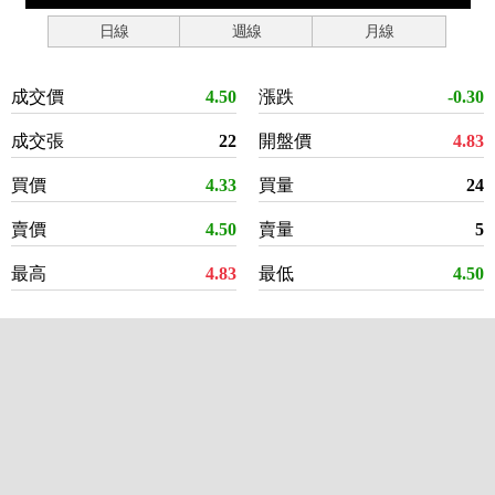
日線
週線
月線
成交價
4.50
漲跌
-0.30
成交張
22
開盤價
4.83
買價
4.33
買量
24
賣價
4.50
賣量
5
最高
4.83
最低
4.50