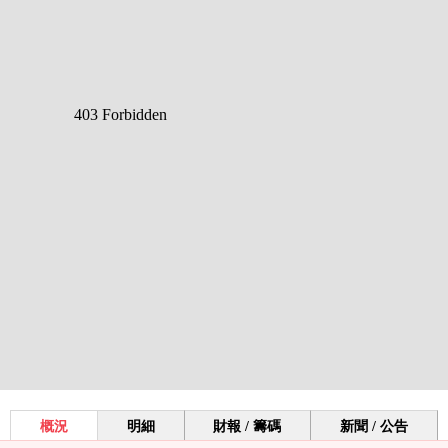
概況
明細
財報 / 籌碼
新聞 / 公告