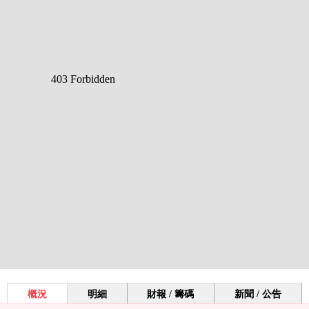
概況
明細
財報 / 籌碼
新聞 / 公告