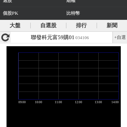
選股
期權
個股PK
比特幣
大盤
自選股
排行
新聞
聯發科元富59購01
+自選
034106