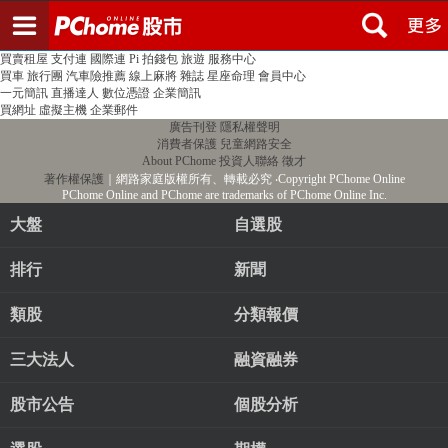
登入
註冊
PChome首頁
線上購物
24h購物
書店
露天拍賣
比比昂代購
新聞
/
氣象
股市
個人新聞台
廣告刊登
加入聯播網
全球購物
買賣租屋
支付連
國際連
Pi 拍錢包
旅遊
服務中心
買車
旅行團
汽車險推薦
線上麻將
雜誌
星座命理
會員中心
一元簡訊
直播達人
數位憑證
企業簡訊
買網址
虛擬主機
企業郵件
廣告刊登
隱私權聲明
消費者保護
兒童網路安全
About PChome
投資人聯絡
徵才
著作權保護
｜網路家庭版權所有、轉載必究
‧Copyright PChome Online
PChome Online and PChome are trademarks of PChome Online Inc.
大盤
自選股
排行
新聞
類股
分類報價
三大法人
融資融券
股市公告
個股分析