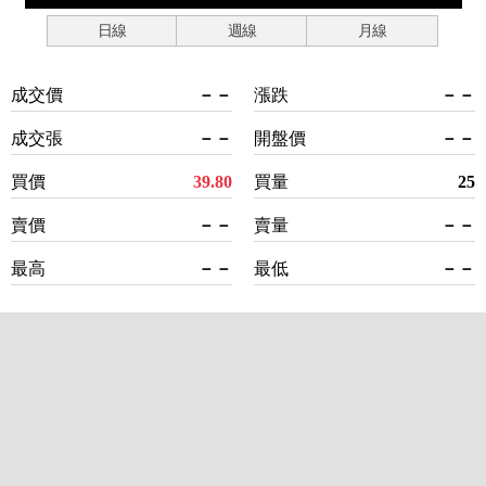
日線
週線
月線
成交價
－－
漲跌
－－
成交張
－－
開盤價
－－
買價
39.80
買量
25
賣價
－－
賣量
－－
最高
－－
最低
－－