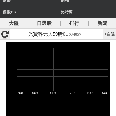
選股
期權
個股PK
比特幣
大盤
自選股
排行
新聞
光寶科元大59購01
+自選
034857