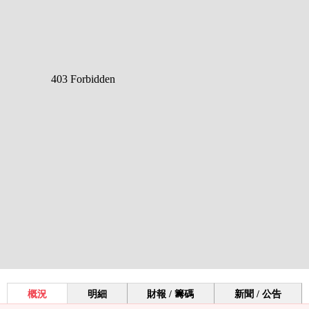
概況
明細
財報 / 籌碼
新聞 / 公告