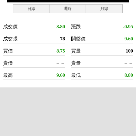
日線
週線
月線
成交價
8.80
漲跌
-0.95
成交張
78
開盤價
9.60
買價
8.75
買量
100
賣價
－－
賣量
－－
最高
9.60
最低
8.80