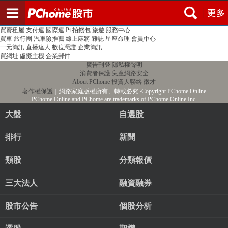
登入
註冊
PChome首頁
線上購物
24h購物
書店
露天拍賣
比比昂代購
新聞
/
氣象
股市
個人新聞台
廣告刊登
加入聯播網
全球購物
買賣租屋
支付連
國際連
Pi 拍錢包
旅遊
服務中心
買車
旅行團
汽車險推薦
線上麻將
雜誌
星座命理
會員中心
一元簡訊
直播達人
數位憑證
企業簡訊
買網址
虛擬主機
企業郵件
廣告刊登
隱私權聲明
消費者保護
兒童網路安全
About PChome
投資人聯絡
徵才
著作權保護
｜網路家庭版權所有、轉載必究
‧Copyright PChome Online
PChome Online and PChome are trademarks of PChome Online Inc.
大盤
自選股
排行
新聞
類股
分類報價
三大法人
融資融券
股市公告
個股分析