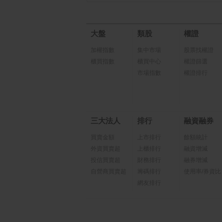
大盤
類股
權證
加權指數
集中市場
股票找權證
櫃買指數
櫃買中心
權證篩選
市場指數
權證排行
三大法人
排行
融資融券
買賣金額
上市排行
餘額統計
外資買賣超
上櫃排行
融資增減
投信買賣超
財務排行
融券增減
自營商買賣超
籌碼排行
使用率/券資比
網友排行