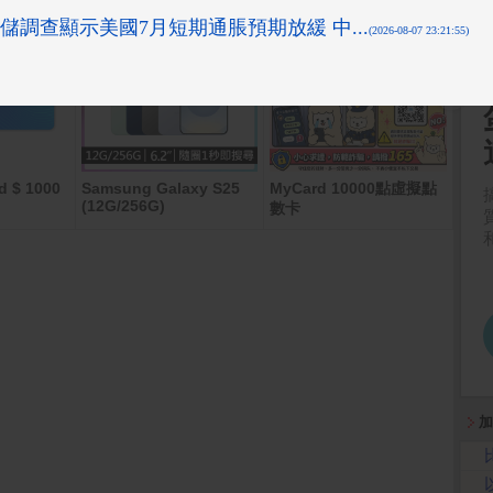
d $ 1000
Samsung Galaxy S25
MyCard 10000點虛擬點
Cyb
(12G/256G)
數卡
線互
統(C
加