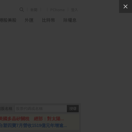
新聞
PChome
登入
港股美股
外匯
比特幣
除權息
個股名稱
美國多晶矽關稅 經部：對太陽...
台塑四寶7月營收1519億元年增逾...