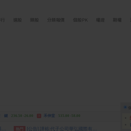
排行
選股
類股
分類報價
個股PK
權證
期權
中化生
35.75 +3.25
柏 騰
28.15 +2.55
2
3
 鍵
236.50 -26.00
禾伸堂
535.00 -58.00
3
 湖
11,110.00 +1,010.00
柏 騰
28.15 +2.55
3
[公告] 能率亞洲:針對投資案兆基屋管股份有限公司近期相關新聞說明
[公告] 譁裕:代子公司華弘國際有限公司公告資金貸與事宜
熱門