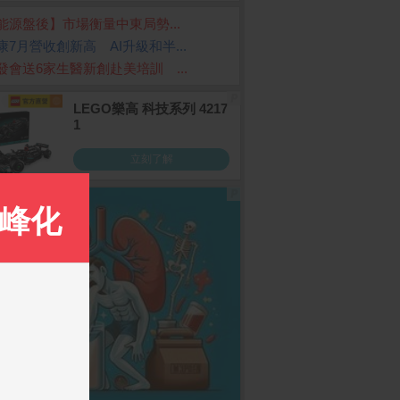
能源盤後】市場衡量中東局勢...
康7月營收創新高 AI升級和半...
發會送6家生醫新創赴美培訓 ...