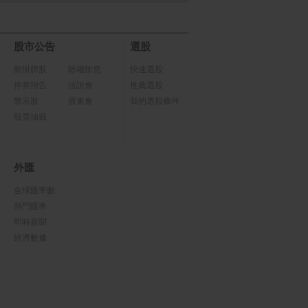
股市公告
選股
新掛牌股
除權除息
快速選股
停券預告
法說會
推薦選股
警示股
股東會
我的選股條件
股票抽籤
外匯
全球匯率數
熱門匯率
即時新聞
經濟數據