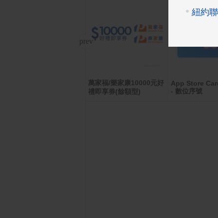
萬家福/樂家康10000元好
Google TV Streamer (4
App Store Car
K)
- 數位序號
禮即享券(餘額型)