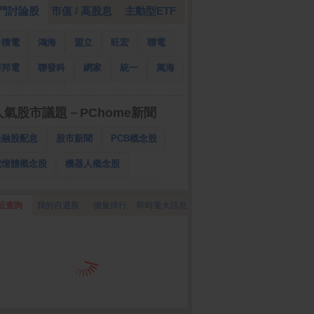
門討論股
市值 / 高股息
主動型ETF
台積電
鴻海
盟立
旺宏
聯電
華邦電
聯發科
網家
統一
萬海
南亞
國泰金
人氣股市議題－PChome新聞
金融股配息
股市新聞
PCB概念股
記憶體概念股
機器人概念股
低軌衛星概念股
CPO、BBU概念股
近查詢
我的自選股
價量排行
即時重大訊息
025金融股配息
AI眼鏡概念股
降息概念股
儲能概念股
甲骨文概念股
股東會紀念品