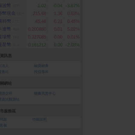
瑞波幣
1.02
-0.04
-3.87%
XRP
特幣現金
215.68
1.36
0.63%
BCH
萊特幣
45.48
0.21
0.45%
LTC
卡達幣
0.200880
0.01
5.02%
ADA
波場幣
0.327089
0.00
0.01%
TRX
恆星幣
0.161212
0.00
-2.08%
XLM
資訊息
大法人
‧
融資融券
資進出
‧
投信進出
關網站
灣證交所
‧
櫃臺買賣中心
開資訊觀測站
市服務區
問題
‧
功能說明
客服