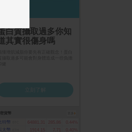
erPower 1500VA 在
倍潔雅 純萃柔感抽取式衛
ACER Aspire Lite 1
動式 正弦波不斷電系
生紙(150抽x12包x5袋/
AI文書效能筆電銀色(Ul
P1500PFCLCDa)
箱)
a 5 115U/16GB/512G
WIN11/AL16-53P-57
密貨幣
更多
比特幣
64881.31
285.86
0.44%
BTC
以太幣
1914.15
7.71
0.40%
ETH