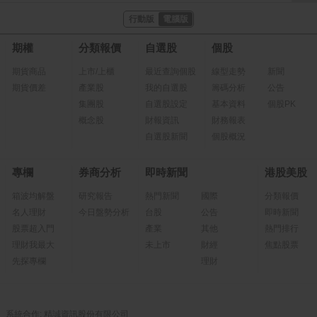
行動版
電腦版
期權
分類報價
自選股
個股
期貨商品
上市/上櫃
最近查詢個股
線型走勢
新聞
期貨價差
產業股
我的自選股
籌碼分析
公告
集團股
自選股設定
基本資料
個股PK
概念股
財報資訊
財務報表
自選股新聞
個股概況
專欄
券商分析
即時新聞
港股美股
箱波均解盤
研究報告
熱門新聞
國際
分類報價
名人理財
今日盤勢分析
台股
公告
即時新聞
股票超入門
產業
其他
熱門排行
理財我最大
未上市
財經
焦點股票
先探專欄
理財
系統合作: 精誠資訊股份有限公司