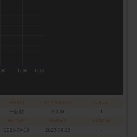
權證類別
發行單位數量(仟)
行使比例
一般類
5,000
1
履約開始日
履約截止日
最新限制價
2025-09-19
2026-09-18
-