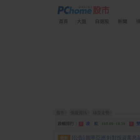
首頁
大盤
自選股
新聞
股市
個股資訊
線型走勢
漲幅排行：
川 湖
11,110.00 +1,010.00
1
跌幅排行：
凌 航
168.00 -18.50
雙
1
2
漲停排行：
中化生
35.75 +3.25
川
1
2
最新