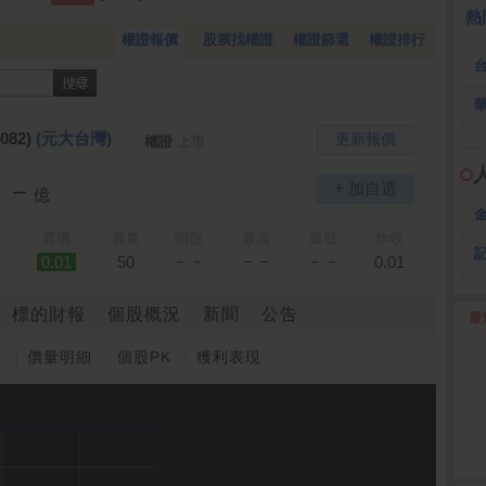
 鍵
236.50 -26.00
勤 誠
1,115.00 -120.00
3
熱
權證報價
股票找權證
權證篩選
權證排行
082)
(元大台灣)
更新報價
權證
上市
－－
+ 加自選
億
賣價
賣量
開盤
最高
最低
昨收
－－
－－
－－
0.01
50
0.01
標的財報
個股概況
新聞
公告
最
2
圖
價量明細
個股PK
獲利表現