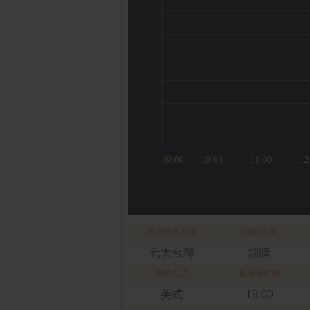
標的證券名稱
認購/認售
元大台灣
認購
履約方式
最新履約價
美式
19.00