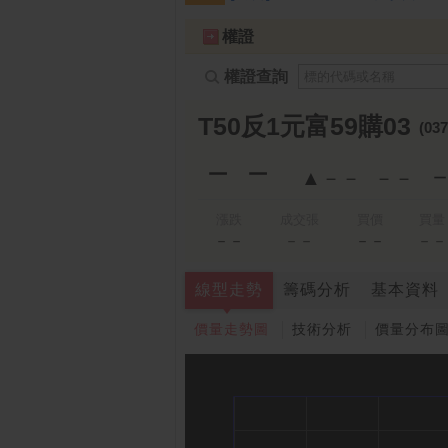
跌停排行：
凌 航
168.00 -18.50
雙
1
2
權證
權證查詢
T50反1元富59購03
(037
－－
▲－－
－－
漲跌
成交張
買價
買量
－－
－－
－－
－－
線型走勢
籌碼分析
基本資料
價量走勢圖
技術分析
價量分布