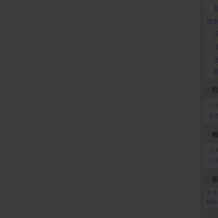
比
投
‧
三
‧
外
相
‧
台
‧
公
股
‧
常見
‧
聯絡