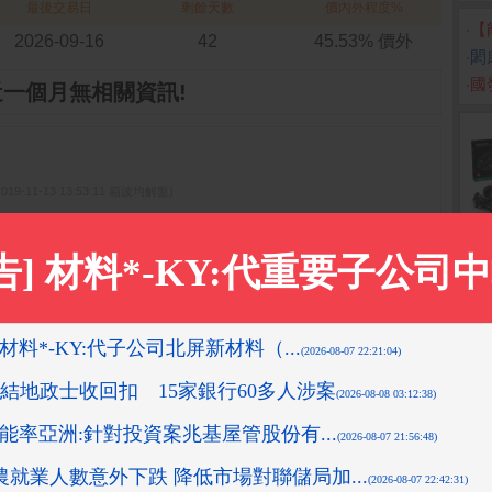
最後交易日
剩餘天數
價內外程度%
‧
【
2026-09-16
42
45.53% 價外
‧
閎
‧
國
近一個月無相關資訊!
2019-11-13 13:53:11 箱波均解盤)
先探投資週刊)
0-24 13:51:11 箱波均解盤)
05:58 箱波均解盤)
1-05 15:35:34 箱波均解盤)
更多