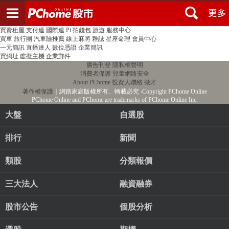
登入
註冊
PChome首頁
線上購物
24h購物
書店
露天拍賣
比比昂代購
新聞
/
氣象
股市
個人新聞台
廣告刊登
加入聯播網
全球購物
買賣租屋
支付連
國際連
Pi 拍錢包
旅遊
服務中心
買車
旅行團
汽車險推薦
線上麻將
雜誌
星座命理
會員中心
一元簡訊
直播達人
數位憑證
企業簡訊
買網址
虛擬主機
企業郵件
廣告刊登
隱私權聲明
消費者保護
兒童網路安全
About PChome
投資人聯絡
徵才
著作權保護
｜網路家庭版權所有、轉載必究
‧Copyright PChome Online
PChome Online and PChome are trademarks of PChome Online Inc.
大盤
自選股
排行
新聞
類股
分類報價
三大法人
融資融券
股市公告
個股分析