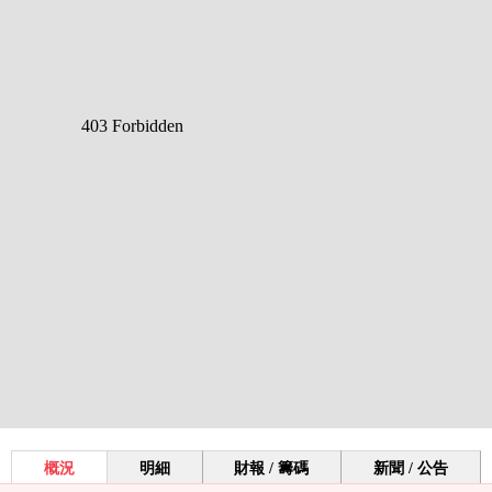
概況
明細
財報 / 籌碼
新聞 / 公告