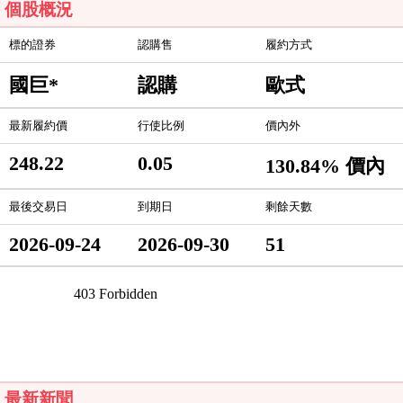
個股概況
標的證券
認購售
履約方式
國巨*
認購
歐式
最新履約價
行使比例
價內外
248.22
0.05
130.84% 價內
最後交易日
到期日
剩餘天數
2026-09-24
2026-09-30
51
最新新聞