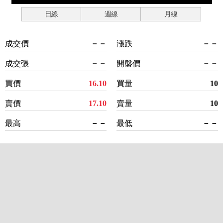
日線
週線
月線
成交價
－－
漲跌
－－
成交張
－－
開盤價
－－
買價
16.10
買量
10
賣價
17.10
賣量
10
最高
－－
最低
－－