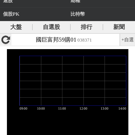
選股
期權
個股PK
比特幣
大盤
自選股
排行
新聞
國巨富邦59購01
+自選
038371