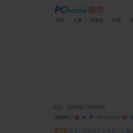
首頁
大盤
自選股
新聞
股市
個股資訊
線型走勢
漲幅排行：
川 湖
11,110.00 +1,010.00
1
跌幅排行：
凌 航
168.00 -18.50
雙
1
2
漲停排行：
中化生
35.75 +3.25
川
1
2
最新