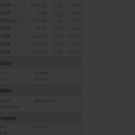
以太幣
1928.29
21.85
1.15%
ETH
瑞波幣
1.04
-0.02
-1.98%
XRP
特幣現金
215.86
1.54
0.72%
BCH
萊特幣
45.79
0.52
1.14%
LTC
卡達幣
0.200207
0.01
4.67%
ADA
波場幣
0.327651
0.00
0.19%
TRX
恆星幣
0.161195
0.00
-2.09%
XLM
資訊息
大法人
‧
融資融券
資進出
‧
投信進出
關網站
灣證交所
‧
櫃臺買賣中心
開資訊觀測站
市服務區
問題
‧
功能說明
客服