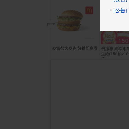
麥當勞大麥克 好禮即享券
【享樂券】全家虛擬禮物
倍潔雅 純萃柔
卡50元
生紙(150抽x10
箱)