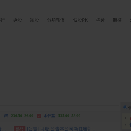
排行
選股
類股
分類報價
個股PK
權證
期權
中化生
35.75 +3.25
柏 騰
28.15 +2.55
2
3
 鍵
236.50 -26.00
禾伸堂
535.00 -58.00
3
 湖
11,110.00 +1,010.00
柏 騰
28.15 +2.55
3
[公告] 淳安:代子公司依「公開發行公司資金貸與及背書保證處理準則」第二十二條第一項第二款及第三款規定公告
[公告] 阿瘦:公告本公司新任審計委員會委員
熱門