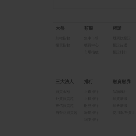
大盤
類股
權證
加權指數
集中市場
股票找權證
櫃買指數
櫃買中心
權證篩選
市場指數
權證排行
三大法人
排行
融資融券
買賣金額
上市排行
餘額統計
外資買賣超
上櫃排行
融資增減
投信買賣超
財務排行
融券增減
自營商買賣超
籌碼排行
使用率/券資比
網友排行