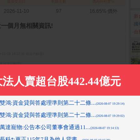
最後交易日
剩餘天數
價內外程度%
2026-11-10
97
16.65% 價外
‧
新
‧
國
近一個月無相關資訊!
‧
台
9-11-18 14:12:36 箱波均解盤)
05:58 箱波均解盤)
1-05 15:35:34 箱波均解盤)
先探投資週刊)
08-10 16:10:16 先探投資週刊)
更多