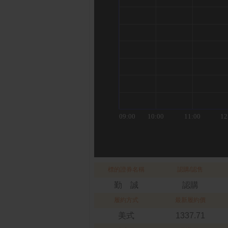
標的證券名稱
認購/認售
勤 誠
認購
履約方式
最新履約價
美式
1337.71