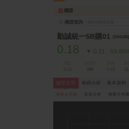
跌停排行：
凌 航
168.00 -18.50
雙
1
2
權證
權證查詢
勤誠統一5B購01
(044180
0.18
▼-0.21
-53.85
漲跌
成交張
買價
買
-0.21
396
0.19
11
線型走勢
籌碼分析
基本資料
價量走勢圖
技術分析
價量分布