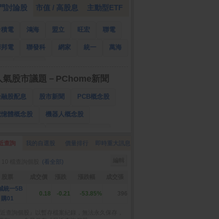
門討論股
市值 / 高股息
主動型ETF
台積電
鴻海
盟立
旺宏
聯電
華邦電
聯發科
網家
統一
萬海
南亞
國泰金
人氣股市議題－PChome新聞
金融股配息
股市新聞
PCB概念股
記憶體概念股
機器人概念股
低軌衛星概念股
CPO、BBU概念股
近查詢
我的自選股
價量排行
即時重大訊息
025金融股配息
AI眼鏡概念股
編輯
 10 檔查詢個股
(看全部)
降息概念股
儲能概念股
甲骨文概念股
股票
成交價
漲跌
漲跌幅
成交張
股東會紀念品
誠統一5B
0.18
-0.21
-53.85%
396
購01
近查詢個股』以暫存檔案紀錄，無法永久保存，