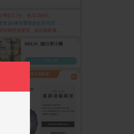
台幣貶2.7分 收32.288元
發會送6家生醫新創赴美培訓 ...
塑四寶營運展望 南亞樂觀看...