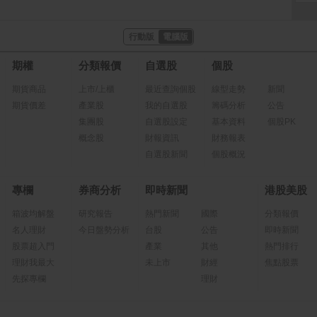
行動版
電腦版
期權
分類報價
自選股
個股
期貨商品
上市/上櫃
最近查詢個股
線型走勢
新聞
期貨價差
產業股
我的自選股
籌碼分析
公告
集團股
自選股設定
基本資料
個股PK
概念股
財報資訊
財務報表
自選股新聞
個股概況
專欄
券商分析
即時新聞
港股美股
箱波均解盤
研究報告
熱門新聞
國際
分類報價
名人理財
今日盤勢分析
台股
公告
即時新聞
股票超入門
產業
其他
熱門排行
理財我最大
未上市
財經
焦點股票
先探專欄
理財