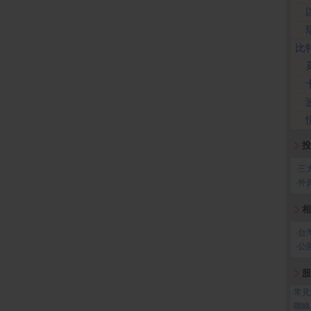
比
投
‧
三
‧
外
相
‧
台
‧
公
股
‧
常見
‧
聯絡