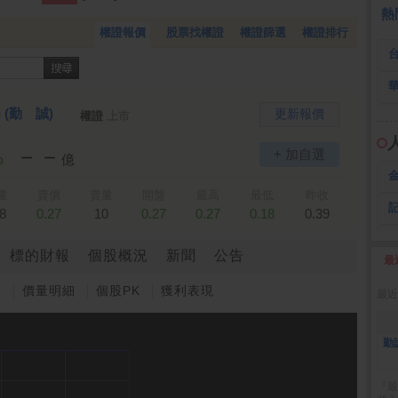
 鍵
236.50 -26.00
勤 誠
1,115.00 -120.00
3
熱
權證報價
股票找權證
權證篩選
權證排行
)
(勤 誠)
更新報價
權證
上市
－－
+ 加自選
%
億
量
賣價
賣量
開盤
最高
最低
昨收
8
0.27
10
0.27
0.27
0.18
0.39
標的財報
個股概況
新聞
公告
最
2
圖
價量明細
個股PK
獲利表現
最近
勤
『最