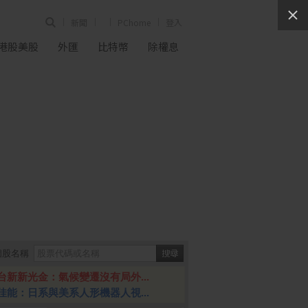
新聞
PChome
登入
港股美股
外匯
比特幣
除權息
個股名稱
台新新光金：氣候變遷沒有局外...
佳能：日系與美系人形機器人視...