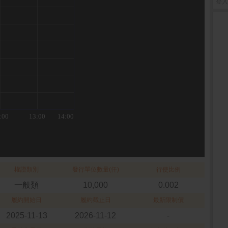
登入
權證類別
發行單位數量(仟)
行使比例
一般類
10,000
0.002
履約開始日
履約截止日
最新限制價
2025-11-13
2026-11-12
-