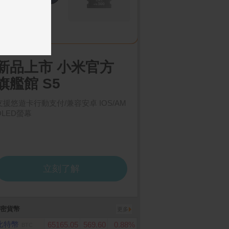
ANLUX 台灣三洋】4
Samsung Galaxy A37 5
BOXMAN超輕柔抽取
G (8G/128G)
L 一級變頻大蔬果室雙
生紙150抽12包X7串/
 (SR-V430B)
密貨幣
更多
比特幣
65165.05
569.60
0.88%
BTC