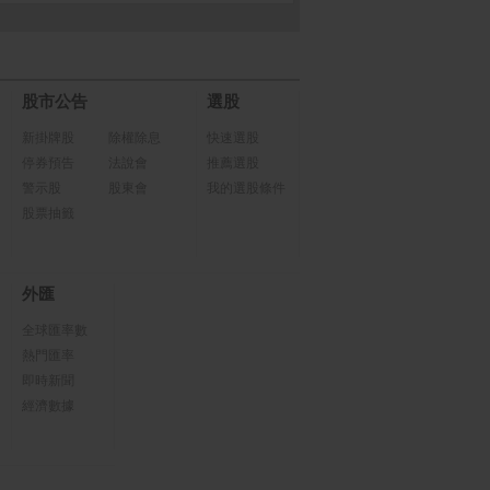
股市公告
選股
新掛牌股
除權除息
快速選股
停券預告
法說會
推薦選股
警示股
股東會
我的選股條件
股票抽籤
外匯
全球匯率數
熱門匯率
即時新聞
經濟數據