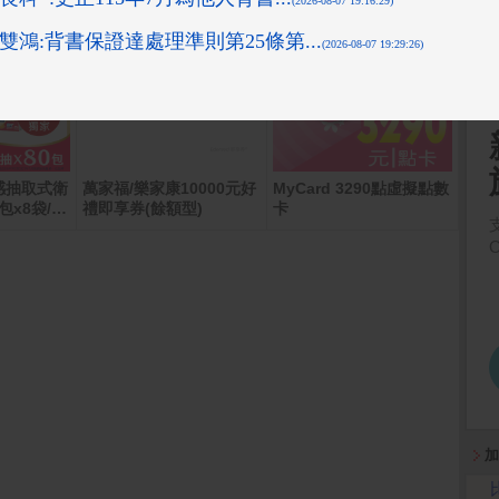
感抽取式衛
萬家福/樂家康10000元好
MyCard 3290點虛擬點數
【S
包x8袋/
禮即享券(餘額型)
卡
30
門冰箱
加