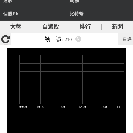
選股
期權
個股PK
比特幣
大盤
自選股
排行
新聞
勤 誠
+自選
N
8210