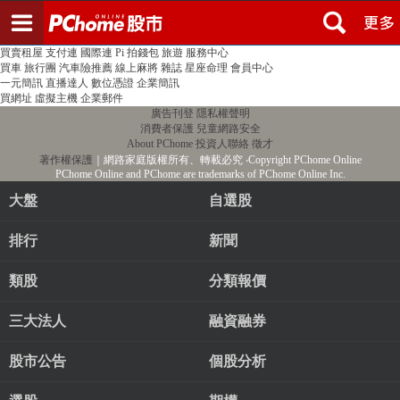
登入
註冊
PChome首頁
線上購物
24h購物
書店
露天拍賣
比比昂代購
新聞
/
氣象
股市
個人新聞台
廣告刊登
加入聯播網
全球購物
買賣租屋
支付連
國際連
Pi 拍錢包
旅遊
服務中心
買車
旅行團
汽車險推薦
線上麻將
雜誌
星座命理
會員中心
一元簡訊
直播達人
數位憑證
企業簡訊
買網址
虛擬主機
企業郵件
廣告刊登
隱私權聲明
消費者保護
兒童網路安全
About PChome
投資人聯絡
徵才
著作權保護
｜網路家庭版權所有、轉載必究
‧Copyright PChome Online
PChome Online and PChome are trademarks of PChome Online Inc.
大盤
自選股
排行
新聞
類股
分類報價
三大法人
融資融券
股市公告
個股分析