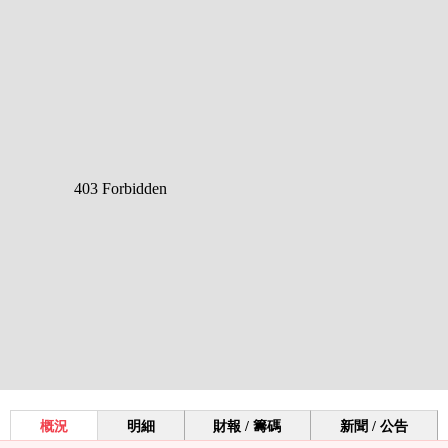
概況
明細
財報 / 籌碼
新聞 / 公告