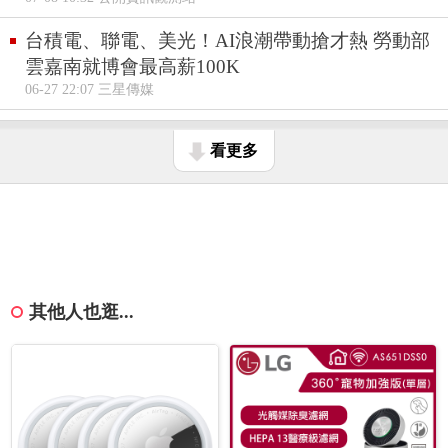
台積電、聯電、美光！AI浪潮帶動搶才熱 勞動部
雲嘉南就博會最高薪100K
06-27 22:07 三星傳媒
看更多
其他人也逛...