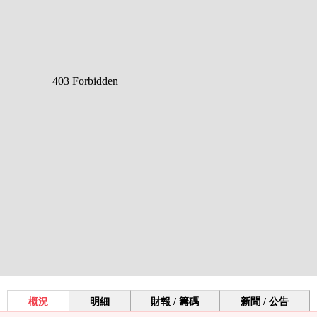
概況
明細
財報 / 籌碼
新聞 / 公告