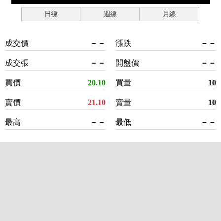
日線
週線
月線
成交價
－－
漲跌
－－
成交張
－－
開盤價
－－
買價
20.10
買量
10
賣價
21.10
賣量
10
最高
－－
最低
－－