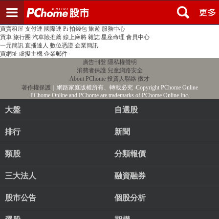
登入
註冊
PChome首頁
線上購物
24h購物
書店
露天拍賣
比比昂代購
新聞
/
氣象
股市
個人新聞台
廣告刊登
加入聯播網
全球購物
買賣租屋
支付連
國際連
Pi 拍錢包
旅遊
服務中心
買車
旅行團
汽車險推薦
線上麻將
雜誌
星座命理
會員中心
一元簡訊
直播達人
數位憑證
企業簡訊
買網址
虛擬主機
企業郵件
廣告刊登
隱私權聲明
消費者保護
兒童網路安全
About PChome
投資人聯絡
徵才
著作權保護
｜網路家庭版權所有、轉載必究
‧Copyright PChome Online
PChome Online and PChome are trademarks of PChome Online Inc.
大盤
自選股
排行
新聞
類股
分類報價
三大法人
融資融券
股市公告
個股分析