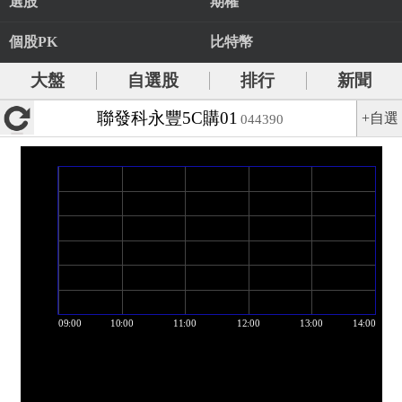
選股
期權
個股PK
比特幣
大盤
自選股
排行
新聞
聯發科永豐5C購01
+自選
044390