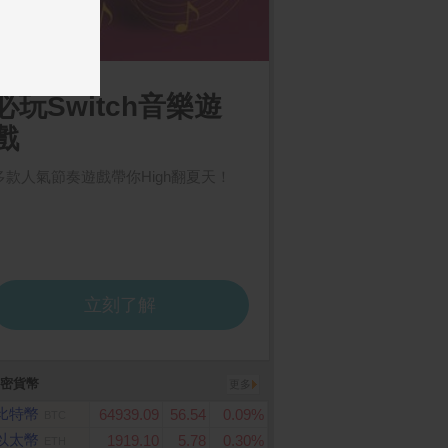
 F8 Ultra 16GB/51
MyCard 10000點虛擬點
PChome 購物儲值3,0
數卡
元
密貨幣
更多
比特幣
64939.09
56.54
0.09%
BTC
以太幣
1919.10
5.78
0.30%
ETH