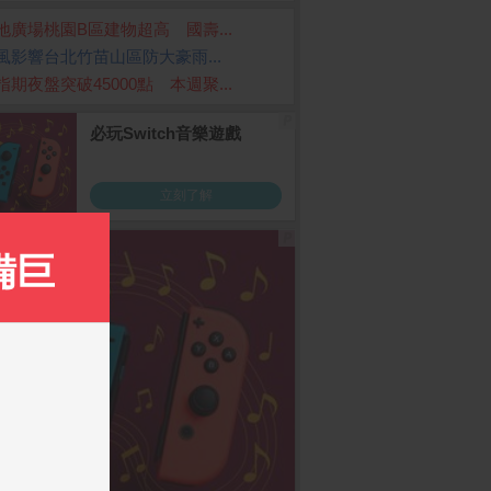
地廣場桃園B區建物超高 國壽...
風影響台北竹苗山區防大豪雨...
指期夜盤突破45000點 本週聚...