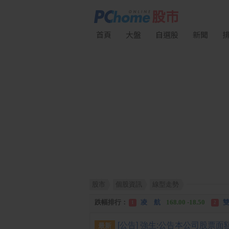
首頁
大盤
自選股
新聞
股市
個股資訊
線型走勢
漲幅排行：
川 湖
11,110.00 +1,010.00
1
跌幅排行：
凌 航
168.00 -18.50
雙
1
2
漲停排行：
中化生
35.75 +3.25
川
1
2
最新