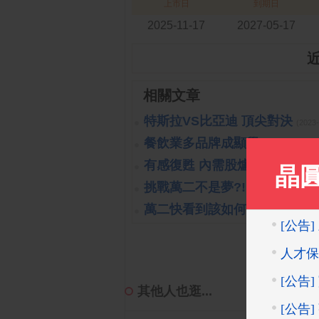
上市日
到期日
2025-11-17
2027-05-17
相關文章
特斯拉VS比亞迪 頂尖對決
(2023
餐飲業多品牌成顯學
(2023-10-26 
有感復甦 內需股爐火續旺
(2023-
挑戰萬二不是夢?!
(2019-10-16 14:
萬二快看到該如何處置?!
(2019-1
其他人也逛...