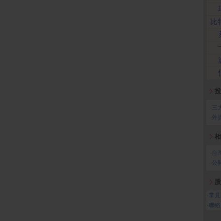
比
投
‧
三
‧
外
相
‧
台
‧
公
股
‧
常見
‧
聯絡