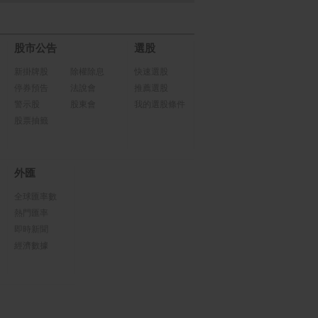
股市公告
選股
新掛牌股
除權除息
快速選股
停券預告
法說會
推薦選股
警示股
股東會
我的選股條件
股票抽籤
外匯
全球匯率數
熱門匯率
即時新聞
經濟數據