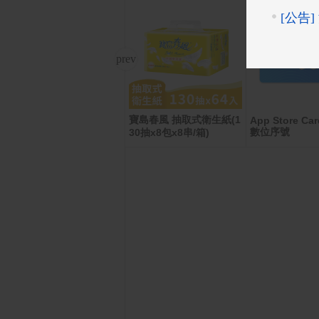
寶島春風 抽取式衛生紙(1
MyCard 3000點虛擬點數
App Store Car
數位序號
30抽x8包x8串/箱)
卡