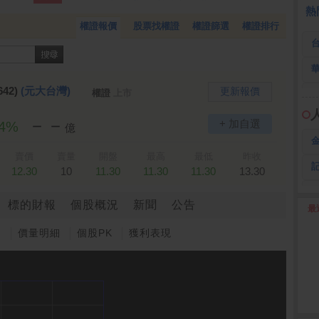
 鍵
236.50 -26.00
勤 誠
1,115.00 -120.00
3
熱
權證報價
股票找權證
權證篩選
權證排行
642)
(元大台灣)
更新報價
權證
上市
－－
+ 加自選
04%
億
賣價
賣量
開盤
最高
最低
昨收
12.30
10
11.30
11.30
11.30
13.30
標的財報
個股概況
新聞
公告
最
2
圖
價量明細
個股PK
獲利表現