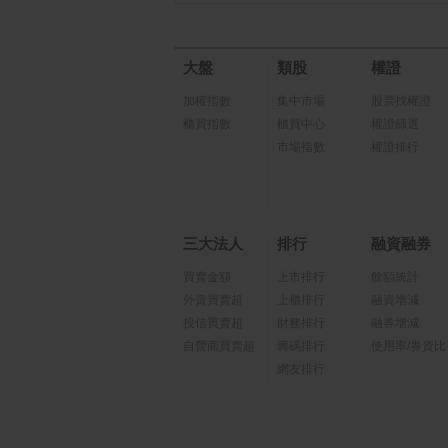
大盤
類股
權證
加權指數
集中市場
股票找權證
櫃買指數
櫃買中心
權證篩選
市場指數
權證排行
三大法人
排行
融資融券
買賣金額
上市排行
餘額統計
外資買賣超
上櫃排行
融資增減
投信買賣超
財務排行
融券增減
自營商買賣超
籌碼排行
使用率/券資比
網友排行