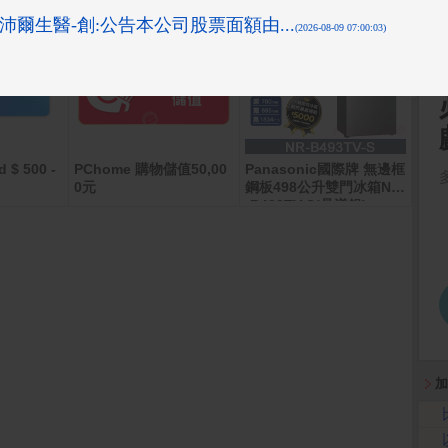
d $ 500 -
PChome 購物儲值50,00
Panasonic國際牌 無邊框
POCO
2GB
0元
鋼板498公升雙門冰箱NR
-B493TV-S(晶漾銀)
加