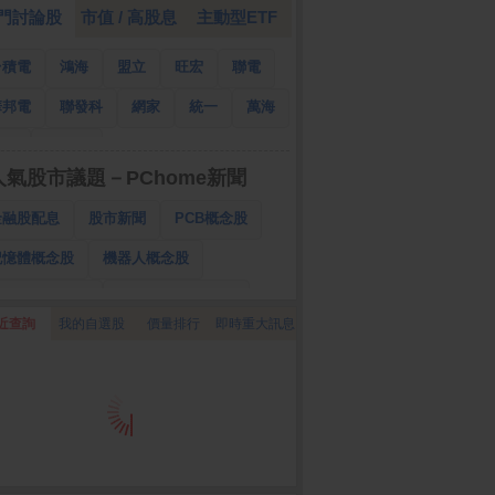
門討論股
市值 / 高股息
主動型ETF
台積電
鴻海
盟立
旺宏
聯電
華邦電
聯發科
網家
統一
萬海
南亞
國泰金
人氣股市議題－PChome新聞
金融股配息
股市新聞
PCB概念股
記憶體概念股
機器人概念股
低軌衛星概念股
CPO、BBU概念股
近查詢
我的自選股
價量排行
即時重大訊息
025金融股配息
AI眼鏡概念股
降息概念股
儲能概念股
甲骨文概念股
股東會紀念品