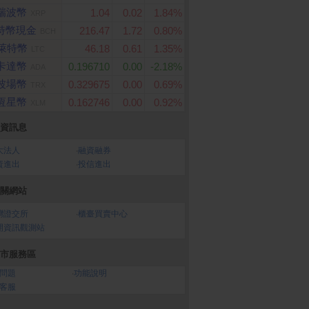
瑞波幣
1.04
0.02
1.84%
XRP
特幣現金
216.47
1.72
0.80%
BCH
萊特幣
46.18
0.61
1.35%
LTC
卡達幣
0.196710
0.00
-2.18%
ADA
波場幣
0.329675
0.00
0.69%
TRX
恆星幣
0.162746
0.00
0.92%
XLM
資訊息
大法人
‧
融資融券
資進出
‧
投信進出
關網站
灣證交所
‧
櫃臺買賣中心
開資訊觀測站
市服務區
問題
‧
功能說明
客服