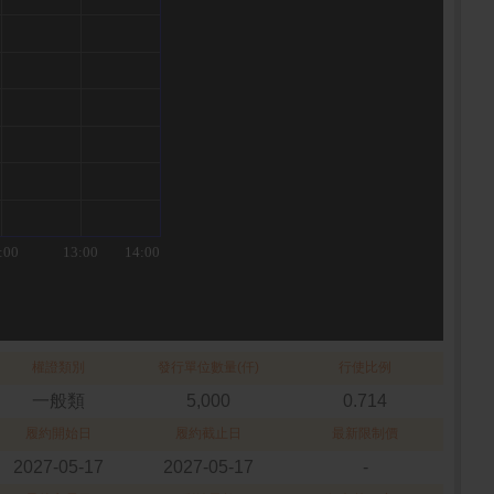
權證類別
發行單位數量(仟)
行使比例
一般類
5,000
0.714
履約開始日
履約截止日
最新限制價
2027-05-17
2027-05-17
-