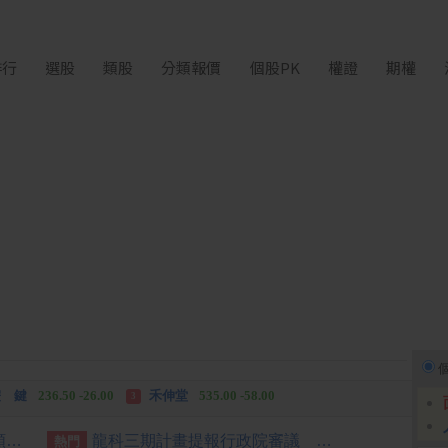
排行
選股
類股
分類報價
個股PK
權證
期權
中化生
35.75 +3.25
柏 騰
28.15 +2.55
2
3
 鍵
236.50 -26.00
禾伸堂
535.00 -58.00
3
 湖
11,110.00 +1,010.00
柏 騰
28.15 +2.55
3
[公告] 強生:公告本公司股票面額由「新台幣10元」變更為「新台幣5元」公告期間：115年7月22日至115年10月21日
龍科三期計畫提報行政院審議 拚119年開放產業申租
熱門