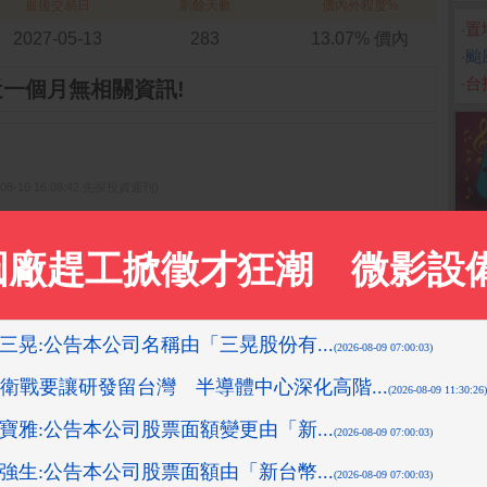
最後交易日
剩餘天數
價內外程度%
‧
置
2027-05-13
283
13.07% 價內
‧
颱
‧
台
近一個月無相關資訊!
-08-10 16:08:42 先探投資週刊)
15:18:43 先探投資週刊)
08-10 16:10:16 先探投資週刊)
05:58 箱波均解盤)
1-05 15:35:34 箱波均解盤)
更多