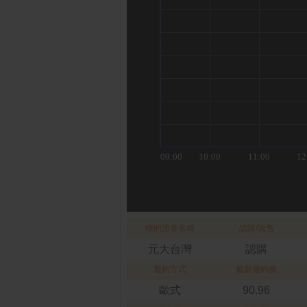
標的證券名稱
認購/認售
元大台灣
認購
履約方式
最新履約價
歐式
90.96