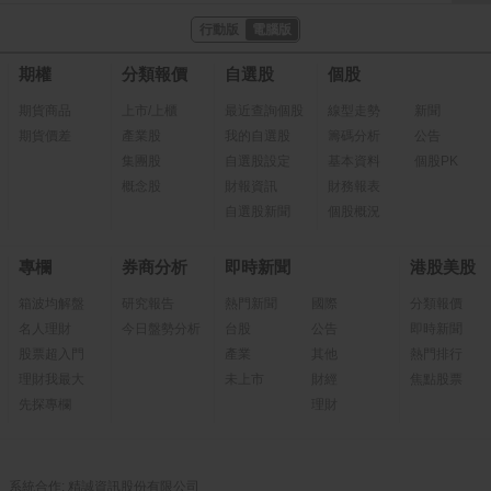
行動版
電腦版
期權
分類報價
自選股
個股
期貨商品
上市/上櫃
最近查詢個股
線型走勢
新聞
期貨價差
產業股
我的自選股
籌碼分析
公告
集團股
自選股設定
基本資料
個股PK
概念股
財報資訊
財務報表
自選股新聞
個股概況
專欄
券商分析
即時新聞
港股美股
箱波均解盤
研究報告
熱門新聞
國際
分類報價
名人理財
今日盤勢分析
台股
公告
即時新聞
股票超入門
產業
其他
熱門排行
理財我最大
未上市
財經
焦點股票
先探專欄
理財
系統合作: 精誠資訊股份有限公司