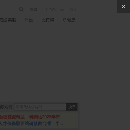
新聞
PChome
登入
港股美股
外匯
比特幣
除權息
個股名稱
面板雙虎轉型 研調估2028年市...
人才保衛戰要讓研發留台灣 半...