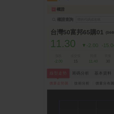
跌停排行：
凌 航
168.00 -18.50
雙
1
2
權證
權證查詢
台灣50富邦65購01
(044
11.30
▼-2.00
-15.
漲跌
成交張
買價
買量
-2.00
15
11.40
30
線型走勢
籌碼分析
基本資料
價量走勢圖
技術分析
價量分布