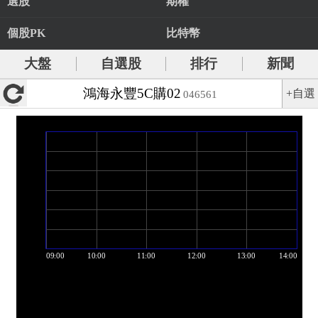
選股
期權
個股PK
比特幣
大盤
自選股
排行
新聞
鴻海永豐5C購02
+自選
046561