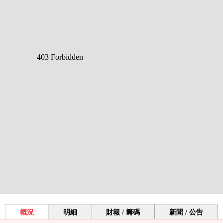
概況
明細
財報 / 籌碼
新聞 / 公告