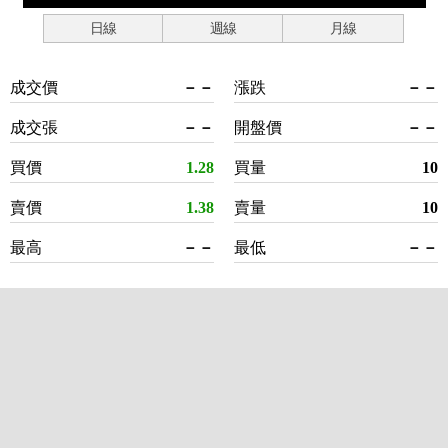
日線
週線
月線
成交價
－－
漲跌
－－
成交張
－－
開盤價
－－
買價
1.28
買量
10
賣價
1.38
賣量
10
最高
－－
最低
－－