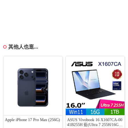
其他人也逛...
Apple iPhone 17 Pro Max (256G)
ASUS Vivobook 16 X1607CA-00
41B255H 藍(Ultra 7 255H/16G/1