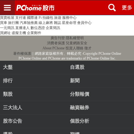
登入
註冊
PChome首頁
線上購物
24h購物
書店
露天拍賣
比比昂代購
新聞
/
氣象
股市
個人新聞台
廣告刊登
加入聯播網
全球購物
買賣租屋
支付連
國際連
Pi 拍錢包
旅遊
服務中心
買車
旅行團
汽車險推薦
線上麻將
雜誌
星座命理
會員中心
一元簡訊
直播達人
數位憑證
企業簡訊
買網址
虛擬主機
企業郵件
廣告刊登
隱私權聲明
消費者保護
兒童網路安全
About PChome
投資人聯絡
徵才
著作權保護
｜網路家庭版權所有、轉載必究
‧Copyright PChome Online
PChome Online and PChome are trademarks of PChome Online Inc.
大盤
自選股
排行
新聞
類股
分類報價
三大法人
融資融券
股市公告
個股分析