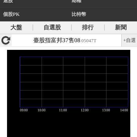
選股
期權
個股PK
比特幣
大盤
自選股
排行
新聞
臺股指富邦37售08
+自選
05047T