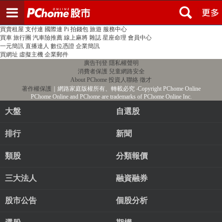
登入
註冊
PChome首頁
線上購物
24h購物
書店
露天拍賣
比比昂代購
新聞
/
氣象
股市
個人新聞台
廣告刊登
加入聯播網
全球購物
買賣租屋
支付連
國際連
Pi 拍錢包
旅遊
服務中心
買車
旅行團
汽車險推薦
線上麻將
雜誌
星座命理
會員中心
一元簡訊
直播達人
數位憑證
企業簡訊
買網址
虛擬主機
企業郵件
廣告刊登
隱私權聲明
消費者保護
兒童網路安全
About PChome
投資人聯絡
徵才
著作權保護
｜網路家庭版權所有、轉載必究
‧Copyright PChome Online
PChome Online and PChome are trademarks of PChome Online Inc.
大盤
自選股
排行
新聞
類股
分類報價
三大法人
融資融券
股市公告
個股分析