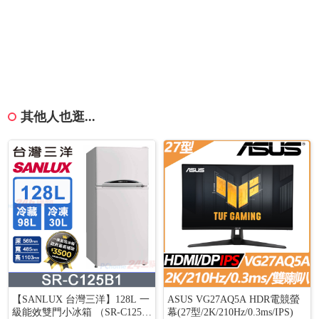
其他人也逛...
【SANLUX 台灣三洋】128L 一
ASUS VG27AQ5A HDR電競螢
級能效雙門小冰箱 （SR-C125B
幕(27型/2K/210Hz/0.3ms/IPS)