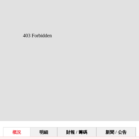
概況
明細
財報 / 籌碼
新聞 / 公告