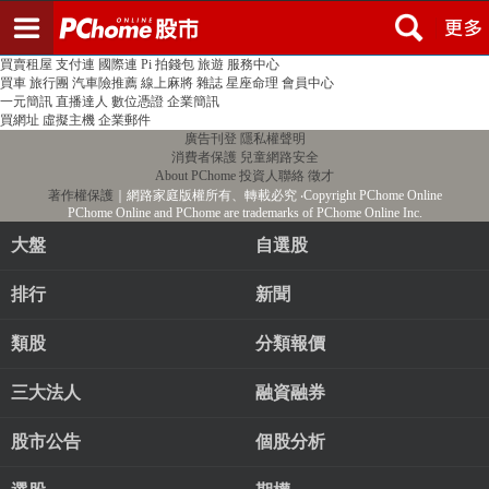
登入
註冊
PChome首頁
線上購物
24h購物
書店
露天拍賣
比比昂代購
新聞
/
氣象
股市
個人新聞台
廣告刊登
加入聯播網
全球購物
買賣租屋
支付連
國際連
Pi 拍錢包
旅遊
服務中心
買車
旅行團
汽車險推薦
線上麻將
雜誌
星座命理
會員中心
一元簡訊
直播達人
數位憑證
企業簡訊
買網址
虛擬主機
企業郵件
廣告刊登
隱私權聲明
消費者保護
兒童網路安全
About PChome
投資人聯絡
徵才
著作權保護
｜網路家庭版權所有、轉載必究
‧Copyright PChome Online
PChome Online and PChome are trademarks of PChome Online Inc.
大盤
自選股
排行
新聞
類股
分類報價
三大法人
融資融券
股市公告
個股分析