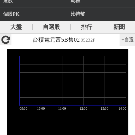
選股
期權
個股PK
比特幣
大盤
自選股
排行
新聞
台積電元富5B售02
+自選
05232P