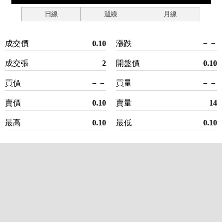
日線
週線
月線
成交價
0.10
漲跌
－－
成交張
2
開盤價
0.10
買價
－－
買量
－－
賣價
0.10
賣量
14
最高
0.10
最低
0.10