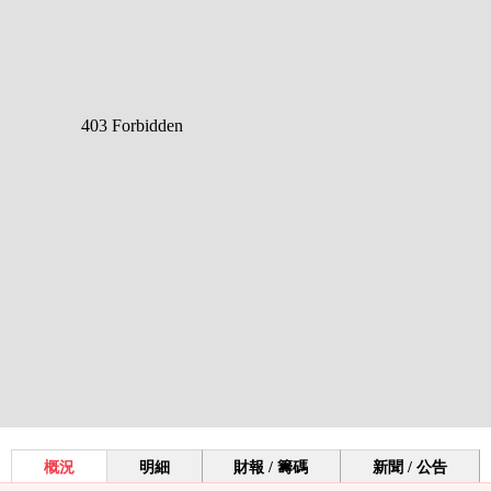
概況
明細
財報 / 籌碼
新聞 / 公告