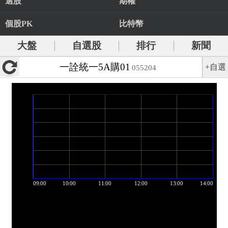
選股
期權
個股PK
比特幣
大盤
自選股
排行
新聞
一詮統一5A購01
+自選
055204