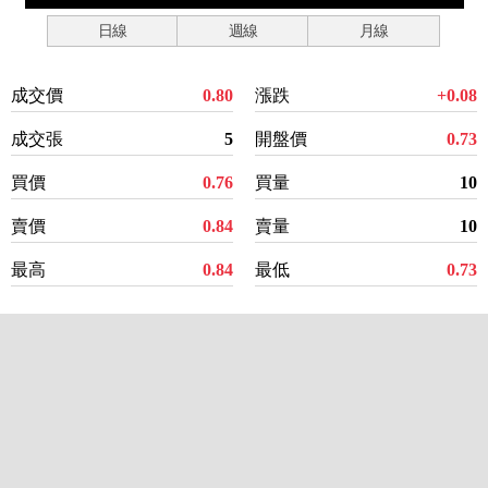
日線
週線
月線
成交價
0.80
漲跌
+0.08
成交張
5
開盤價
0.73
買價
0.76
買量
10
賣價
0.84
賣量
10
最高
0.84
最低
0.73