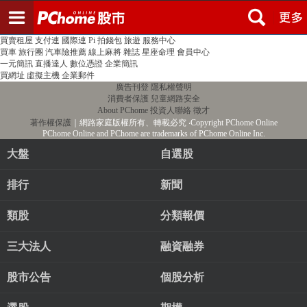
登入
註冊
PChome首頁
線上購物
24h購物
書店
露天拍賣
比比昂代購
新聞
/
氣象
股市
個人新聞台
廣告刊登
加入聯播網
全球購物
買賣租屋
支付連
國際連
Pi 拍錢包
旅遊
服務中心
買車
旅行團
汽車險推薦
線上麻將
雜誌
星座命理
會員中心
一元簡訊
直播達人
數位憑證
企業簡訊
買網址
虛擬主機
企業郵件
廣告刊登
隱私權聲明
消費者保護
兒童網路安全
About PChome
投資人聯絡
徵才
著作權保護
｜網路家庭版權所有、轉載必究
‧Copyright PChome Online
PChome Online and PChome are trademarks of PChome Online Inc.
大盤
自選股
排行
新聞
類股
分類報價
三大法人
融資融券
股市公告
個股分析