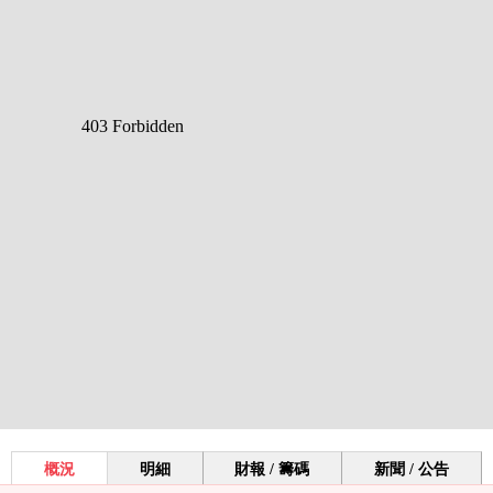
概況
明細
財報 / 籌碼
新聞 / 公告