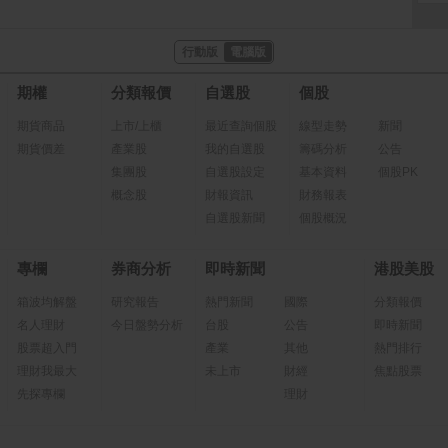
行動版
電腦版
期權
分類報價
自選股
個股
期貨商品
上市/上櫃
最近查詢個股
線型走勢
新聞
期貨價差
產業股
我的自選股
籌碼分析
公告
集團股
自選股設定
基本資料
個股PK
概念股
財報資訊
財務報表
自選股新聞
個股概況
專欄
券商分析
即時新聞
港股美股
箱波均解盤
研究報告
熱門新聞
國際
分類報價
名人理財
今日盤勢分析
台股
公告
即時新聞
股票超入門
產業
其他
熱門排行
理財我最大
未上市
財經
焦點股票
先探專欄
理財