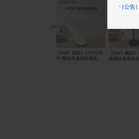
【NWT 威技】14吋日本
POCO X8 Pro Max 12G/
【NWT 威技】
512G
DC變頻馬達節能電風扇
流變頻電風扇-
WPF-14P7