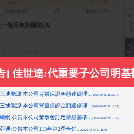
最後交易日
剩餘天數
價內外程度%
2026-09-01
28
40.18% 價外
‧
華
‧
日
近一個月無相關資訊!
‧
日
0-24 13:51:11 箱波均解盤)
先探投資週刊)
15:18:43 先探投資週刊)
9-11-18 14:12:36 箱波均解盤)
2019-11-13 13:53:11 箱波均解盤)
更多