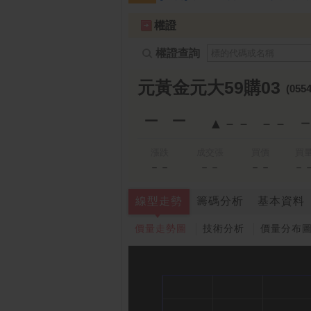
跌停排行：
永悅健康-創
25.25 -2.80
1
2
權證
權證查詢
元黃金元大59購03
(0554
－－
▲－－
－－
漲跌
成交張
買價
買
－－
－－
－－
－
線型走勢
籌碼分析
基本資料
價量走勢圖
技術分析
價量分布