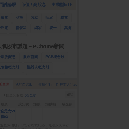
門討論股
市值 / 高股息
主動型ETF
台積電
鴻海
盟立
旺宏
聯電
華邦電
聯發科
網家
統一
萬海
南亞
國泰金
人氣股市議題－PChome新聞
金融股配息
股市新聞
PCB概念股
記憶體概念股
機器人概念股
低軌衛星概念股
CPO、BBU概念股
近查詢
我的自選股
價量排行
即時重大訊息
025金融股配息
AI眼鏡概念股
編輯
 10 檔查詢個股
(看全部)
降息概念股
儲能概念股
甲骨文概念股
股票
成交價
漲跌
漲跌幅
成交張
股東會紀念品
金元大59
－－
－－
－－
－－
購03
近查詢個股』以暫存檔案紀錄，無法永久保存，