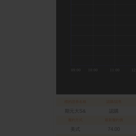
標的證券名稱
認購/認售
期元大S&
認購
履約方式
最新履約價
美式
74.00