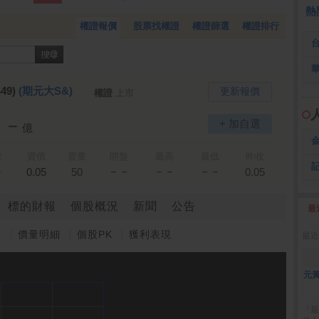
全 友
26.45 -2.90
熱
權證報價
股票找權證
權證篩選
權證排行
49)
(期元大S&)
更新報價
權證
上市
－－
+ 加自選
億
量
賣價
賣量
開盤
最高
最低
昨收
－
－－
－－
－－
0.05
50
0.05
標的財報
個股概況
新聞
公告
最
2
圖
價量明細
個股PK
獲利表現
最近
元黃
『最