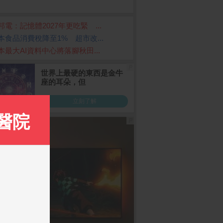
邦電：記憶體2027年更吃緊 ...
本食品消費稅降至1% 超市改...
本最大AI資料中心將落腳秋田...