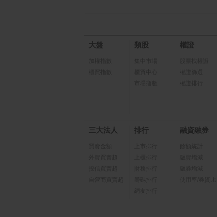
大盤
類股
權證
加權指數
集中市場
股票找權證
櫃買指數
櫃買中心
權證篩選
市場指數
權證排行
三大法人
排行
融資融券
買賣金額
上市排行
餘額統計
外資買賣超
上櫃排行
融資增減
投信買賣超
財務排行
融券增減
自營商買賣超
籌碼排行
使用率/券資比
網友排行