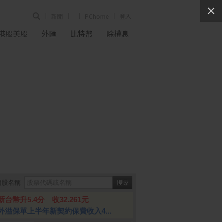
新聞
PChome
登入
港股美股
外匯
比特幣
除權息
個股名稱
新台幣升5.4分 收32.261元
外溢保單上半年新契約保費收入4...