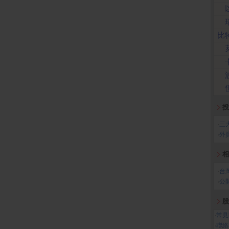
比
投
‧
三
‧
外
相
‧
台
‧
公
股
‧
常見
‧
聯絡