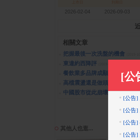
上市日
到期日
2026-02-04
2026-09-03
相關文章
把握最後一次洗盤的機會
(2019-1
東違約西降評
(2023-10-26 15:15:40 
餐飲業多品牌成顯學
(2023-10-26 
高檔震盪還是做頭開始呢?!
(201
中國股市從此崩壞?!可能嗎?!
(
其他人也逛...