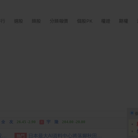
排行
選股
類股
分類報價
個股PK
權證
期權
富世達
1,760.00 +160.00
吉祥全
31.95 +2.90
3
全 友
26.45 -2.90
宇 隆
204.00 -20.00
3
富世達
1,760.00 +160.00
吉祥全
31.95 +2.90
3
[公告] 碩網:公告本公司員工認股權憑證轉換普通股增資基準日
日本最大AI資料中心將落腳秋田 阿聯酋擬投資2兆日圓
熱門