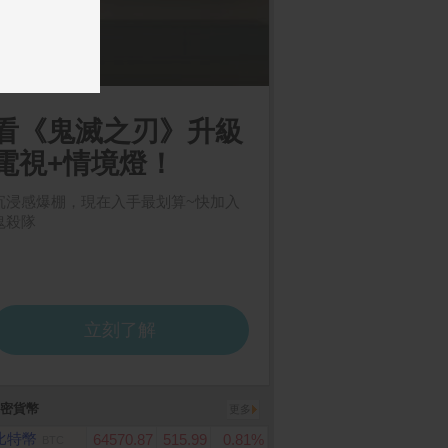
ome 購物儲值10,00
BOXMAN超輕柔抽取式衛
App Store Card $ 50
數位序號
生紙150抽12包X7串/箱
密貨幣
更多
比特幣
64570.87
515.99
0.81%
BTC