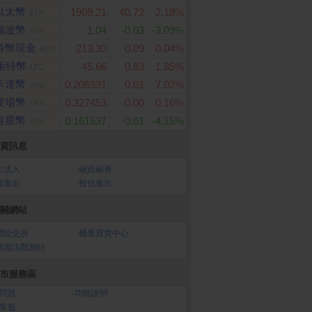
以太幣
1909.21
40.72
2.18%
ETH
瑞波幣
1.04
-0.03
-3.09%
XRP
特幣現金
213.30
0.09
0.04%
BCH
萊特幣
45.66
0.83
1.85%
LTC
卡達幣
0.206331
0.01
7.02%
ADA
波場幣
0.327453
0.00
0.16%
TRX
恆星幣
0.161637
-0.01
-4.15%
XLM
資訊息
大法人
‧
融資融券
資進出
‧
投信進出
關網站
灣證交所
‧
櫃臺買賣中心
開資訊觀測站
市服務區
問題
‧
功能說明
客服