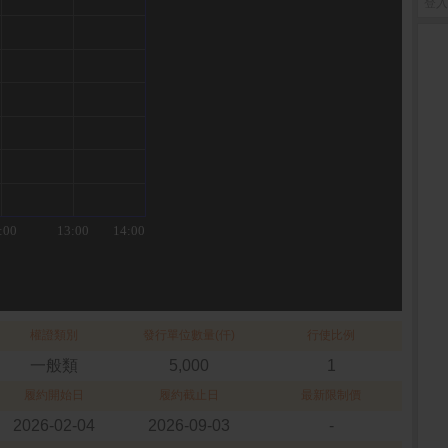
登入
權證類別
發行單位數量(仟)
行使比例
一般類
5,000
1
履約開始日
履約截止日
最新限制價
2026-02-04
2026-09-03
-