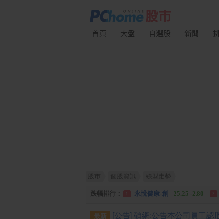
首頁
大盤
自選股
新聞
股市
個股資訊
線型走勢
漲幅排行：
統 新
187.00 +17.00
1
2
跌幅排行：
永悅健康-創
25.25 -2.80
1
2
漲停排行：
統 新
187.00 +17.00
1
2
最新