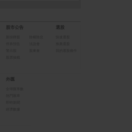
股市公告
選股
新掛牌股
除權除息
快速選股
停券預告
法說會
推薦選股
警示股
股東會
我的選股條件
股票抽籤
外匯
全球匯率數
熱門匯率
即時新聞
經濟數據