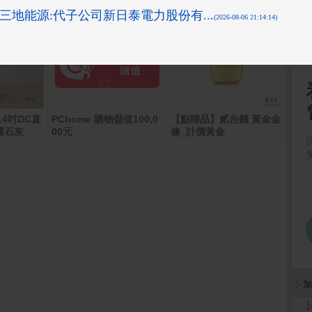
14吋DC直
PChome 購物儲值100,0
【點睛品】貳台錢 黃金金
PCh
曜石灰
00元
條_計價黃金
0元
加