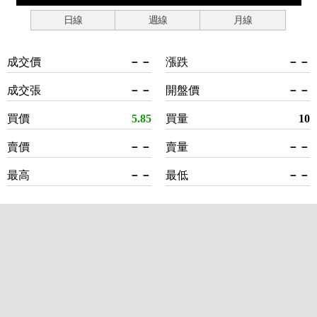
日線
週線
月線
成交價
－－
漲跌
－－
成交張
－－
開盤價
－－
買價
5.85
買量
10
賣價
－－
賣量
－－
最高
－－
最低
－－