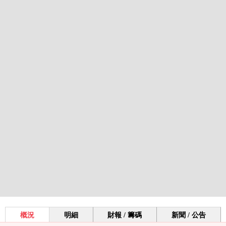
概況
明細
財報 / 籌碼
新聞 / 公告