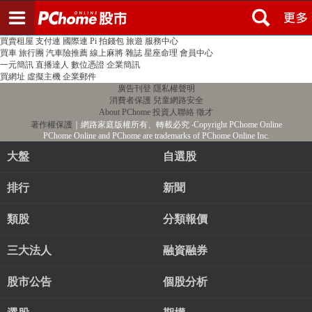
登入
註冊
PChome首頁
線上購物
24h購物
書店
露天拍賣
比比昂代購
新聞
/
氣象
股市
個人新聞台
廣告刊登
加入聯播網
全球購物
買賣租屋
支付連
國際連
Pi 拍錢包
旅遊
服務中心
買車
旅行團
汽車險推薦
線上麻將
雜誌
星座命理
會員中心
一元簡訊
直播達人
數位憑證
企業簡訊
買網址
虛擬主機
企業郵件
廣告刊登
隱私權聲明
消費者保護
兒童網路安全
About PChome
投資人聯絡
徵才
著作權保護
｜網路家庭版權所有、轉載必究
‧Copyright PChome Online
PChome Online and PChome are trademarks of PChome Online Inc.
大盤
自選股
排行
新聞
類股
分類報價
三大法人
融資融券
股市公告
個股分析