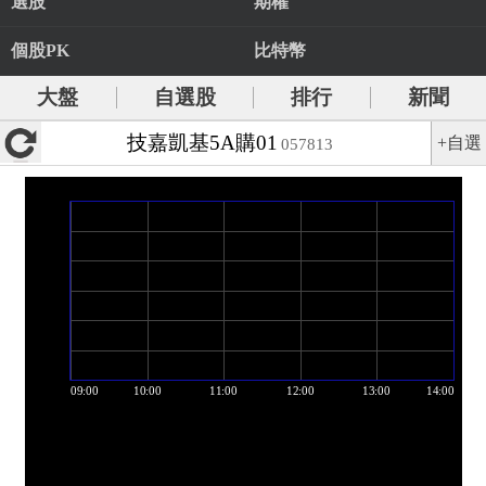
選股
期權
個股PK
比特幣
大盤
自選股
排行
新聞
技嘉凱基5A購01
+自選
057813