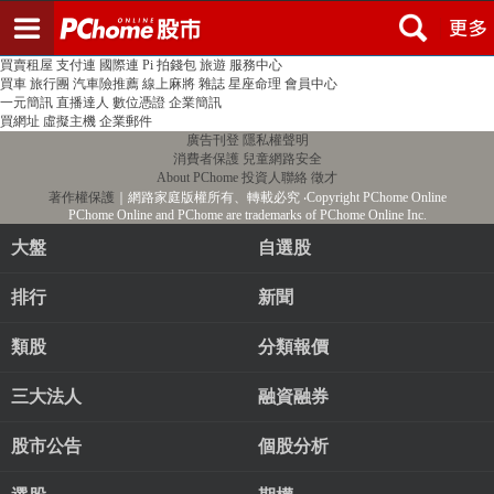
登入
註冊
PChome首頁
線上購物
24h購物
書店
露天拍賣
比比昂代購
新聞
/
氣象
股市
個人新聞台
廣告刊登
加入聯播網
全球購物
買賣租屋
支付連
國際連
Pi 拍錢包
旅遊
服務中心
買車
旅行團
汽車險推薦
線上麻將
雜誌
星座命理
會員中心
一元簡訊
直播達人
數位憑證
企業簡訊
買網址
虛擬主機
企業郵件
廣告刊登
隱私權聲明
消費者保護
兒童網路安全
About PChome
投資人聯絡
徵才
著作權保護
｜網路家庭版權所有、轉載必究
‧Copyright PChome Online
PChome Online and PChome are trademarks of PChome Online Inc.
大盤
自選股
排行
新聞
類股
分類報價
三大法人
融資融券
股市公告
個股分析