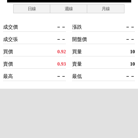
日線
週線
月線
成交價
－－
漲跌
－－
成交張
－－
開盤價
－－
買價
0.92
買量
10
賣價
0.93
賣量
10
最高
－－
最低
－－