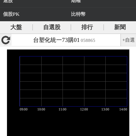
選股
期權
個股PK
比特幣
大盤
自選股
排行
新聞
台塑化統一73購01
+自選
058865