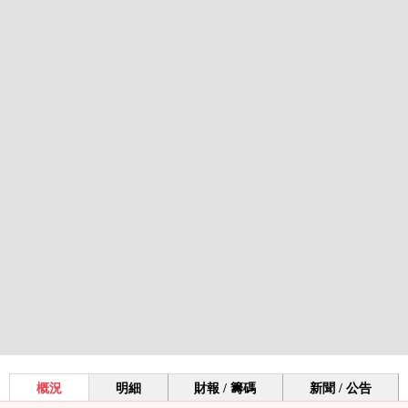
概況
明細
財報 / 籌碼
新聞 / 公告