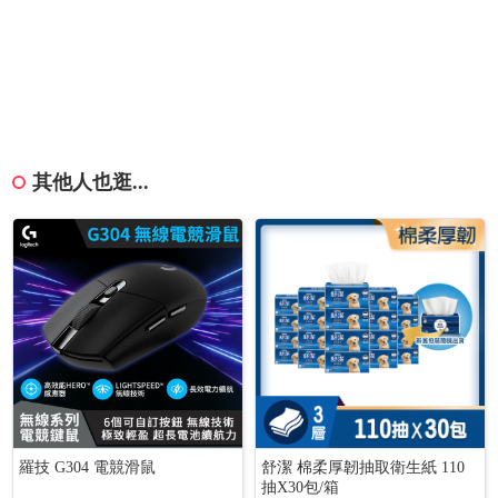
其他人也逛...
羅技 G304 電競滑鼠
舒潔 棉柔厚韌抽取衛生紙 110
抽X30包/箱