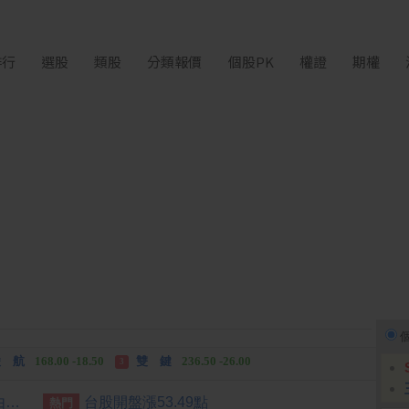
排行
選股
類股
分類報價
個股PK
權證
期權
 湖
11,110.00 +1,010.00
中化控股
35.20 +3.20
3
 航
168.00 -18.50
雙 鍵
236.50 -26.00
3
化生
35.75 +3.25
川 湖
11,110.00 +1,010.00
3
[公告] 夠麻吉:公告本公司名稱由「夠麻吉股份有限公司」更名為「納維康生技股份有限公司」，公告期間：115年6月29日至115年9月28日
台股開盤漲53.49點
熱門