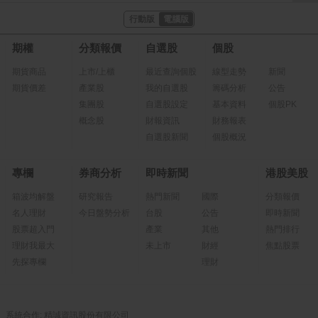
行動版
電腦版
期權
分類報價
自選股
個股
期貨商品
上市/上櫃
最近查詢個股
線型走勢
新聞
期貨價差
產業股
我的自選股
籌碼分析
公告
集團股
自選股設定
基本資料
個股PK
概念股
財報資訊
財務報表
自選股新聞
個股概況
專欄
券商分析
即時新聞
港股美股
箱波均解盤
研究報告
熱門新聞
國際
分類報價
名人理財
今日盤勢分析
台股
公告
即時新聞
股票超入門
產業
其他
熱門排行
理財我最大
未上市
財經
焦點股票
先探專欄
理財
系統合作: 精誠資訊股份有限公司