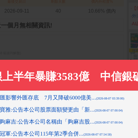
最後交易日
剩餘天數
價內外程度%
‧
【
2026-09-11
40
10.66% 價內
‧
外
‧
A
近一個月無相關資訊!
05:58 箱波均解盤)
1-05 15:35:34 箱波均解盤)
-08-10 16:08:42 先探投資週刊)
9-11-18 14:12:36 箱波均解盤)
08-10 16:10:16 先探投資週刊)
更多