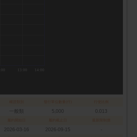
權證類別
發行單位數量(仟)
行使比例
一般類
5,000
0.013
履約開始日
履約截止日
最新限制價
2026-03-16
2026-09-15
-