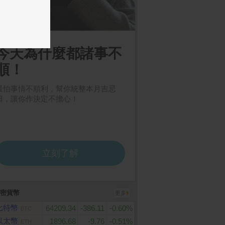
密貨幣
更多
比特幣
64209.34
-386.11
-0.60%
BTC
以太幣
1896.68
-9.76
-0.51%
ETH