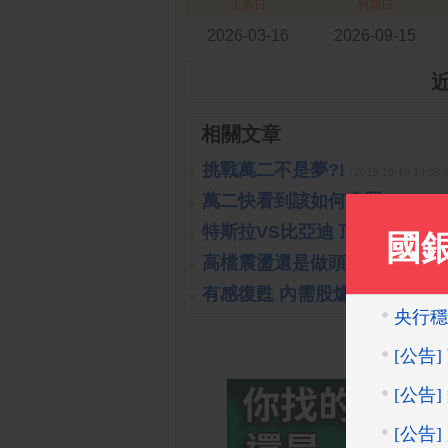
上市日
到期日
2026-03-16
2026-09-15
相關文章
挑戰萬二不是夢?!
(2019-10-16 14:
萬二快看到該如何處置?!
(2019-1
特斯拉VS比亞迪 頂尖對決
(2023
高檔震盪還是做頭開始呢?!
(201
有感復甦 內需股爐火續旺
(2023-