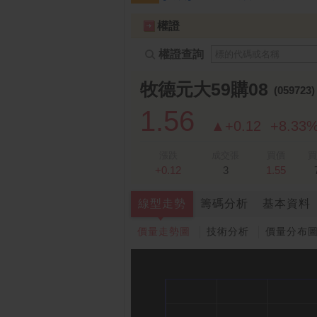
跌停排行：
禾伸堂
534.00 -59.00
凌
1
2
權證
權證查詢
牧德元大59購08
(059723
1.56
▲+0.12
+8.33
漲跌
成交張
買價
買
+0.12
3
1.55
線型走勢
籌碼分析
基本資料
價量走勢圖
技術分析
價量分布