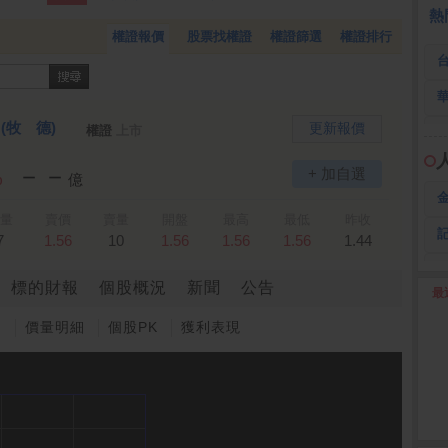
 航
168.00 -18.50
雙 鍵
236.50 -26.00
3
熱
權證報價
股票找權證
權證篩選
權證排行
)
(牧 德)
更新報價
權證
上市
－－
+ 加自選
%
億
量
賣價
賣量
開盤
最高
最低
昨收
7
1.56
10
1.56
1.56
1.56
1.44
標的財報
個股概況
新聞
公告
最
2
圖
價量明細
個股PK
獲利表現