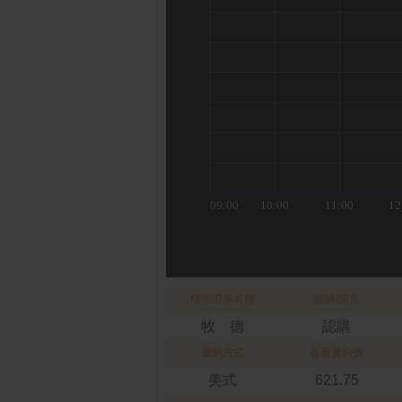
標的證券名稱
認購/認售
牧 德
認購
履約方式
最新履約價
美式
621.75