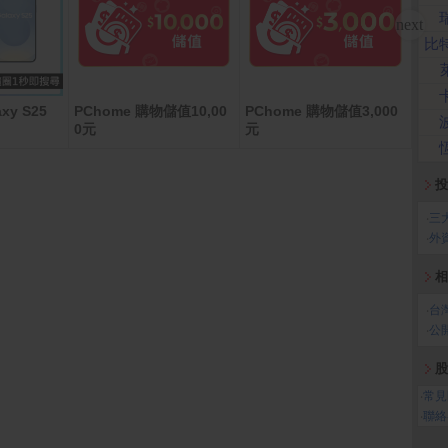
比
xy S25
PChome 購物儲值10,00
PChome 購物儲值3,000
Appl
ax (
0元
元
投
‧
三
‧
外
相
‧
台
‧
公
股
‧
常見
‧
聯絡