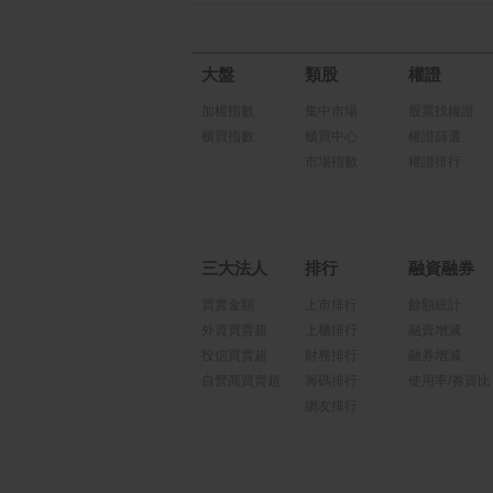
大盤
類股
權證
加權指數
集中市場
股票找權證
櫃買指數
櫃買中心
權證篩選
市場指數
權證排行
三大法人
排行
融資融券
買賣金額
上市排行
餘額統計
外資買賣超
上櫃排行
融資增減
投信買賣超
財務排行
融券增減
自營商買賣超
籌碼排行
使用率/券資比
網友排行