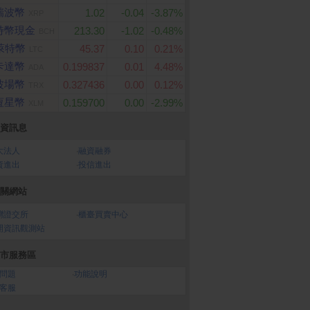
瑞波幣
1.02
-0.04
-3.87%
XRP
特幣現金
213.30
-1.02
-0.48%
BCH
萊特幣
45.37
0.10
0.21%
LTC
卡達幣
0.199837
0.01
4.48%
ADA
e iPhone 17 Pro M
【SANLUX 台灣三洋】4
PChome 購物儲值50,
波場幣
0.327436
0.00
0.12%
TRX
256G)
30L 一級變頻大蔬果室雙
0元
恆星幣
門冰箱 (SR-V430B)
0.159700
0.00
-2.99%
XLM
資訊息
大法人
‧
融資融券
資進出
‧
投信進出
關網站
灣證交所
‧
櫃臺買賣中心
開資訊觀測站
市服務區
問題
‧
功能說明
客服