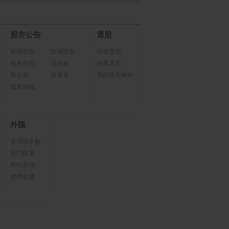
股市公告
選股
新掛牌股
除權除息
快速選股
停券預告
法說會
推薦選股
警示股
股東會
我的選股條件
股票抽籤
外匯
全球匯率數
熱門匯率
即時新聞
經濟數據