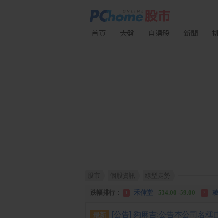
首頁
大盤
自選股
新聞
股市
個股資訊
線型走勢
漲幅排行：
中化生
35.75 +3.25
川
1
2
跌幅排行：
禾伸堂
534.00 -59.00
凌
1
2
漲停排行：
中化控股
35.20 +3.20
中
1
2
最新