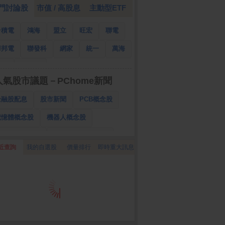
門討論股
市值 / 高股息
主動型ETF
台積電
鴻海
盟立
旺宏
聯電
華邦電
聯發科
網家
統一
萬海
南亞
國泰金
人氣股市議題－PChome新聞
金融股配息
股市新聞
PCB概念股
記憶體概念股
機器人概念股
低軌衛星概念股
CPO、BBU概念股
近查詢
我的自選股
價量排行
即時重大訊息
025金融股配息
AI眼鏡概念股
降息概念股
儲能概念股
甲骨文概念股
股東會紀念品