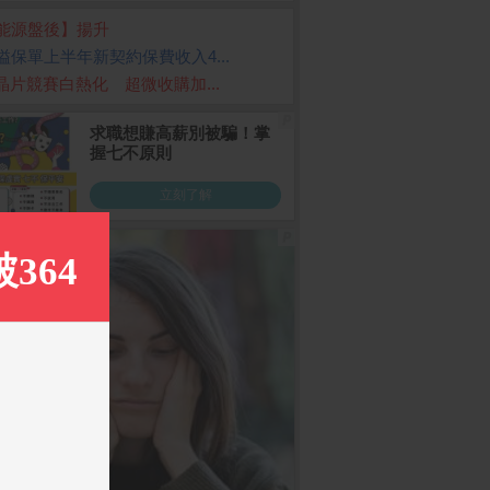
能源盤後】揚升
溢保單上半年新契約保費收入4...
I晶片競賽白熱化 超微收購加...