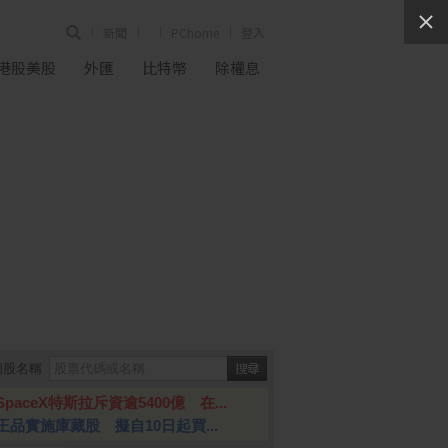
新聞
PChome
登入
港股美股
外匯
比特幣
除權息
個股名稱
SpaceX特斯拉斥資逾5400億 在...
王品實施庫藏股 擬自10日起買...