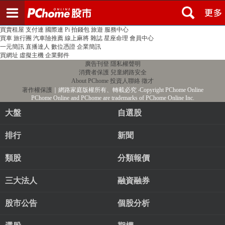
登入
註冊
PChome首頁
線上購物
24h購物
書店
露天拍賣
比比昂代購
新聞
/
氣象
股市
個人新聞台
廣告刊登
加入聯播網
全球購物
買賣租屋
支付連
國際連
Pi 拍錢包
旅遊
服務中心
買車
旅行團
汽車險推薦
線上麻將
雜誌
星座命理
會員中心
一元簡訊
直播達人
數位憑證
企業簡訊
買網址
虛擬主機
企業郵件
廣告刊登
隱私權聲明
消費者保護
兒童網路安全
About PChome
投資人聯絡
徵才
著作權保護
｜網路家庭版權所有、轉載必究
‧Copyright PChome Online
PChome Online and PChome are trademarks of PChome Online Inc.
大盤
自選股
排行
新聞
類股
分類報價
三大法人
融資融券
股市公告
個股分析