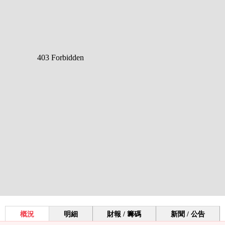
概況
明細
財報 / 籌碼
新聞 / 公告