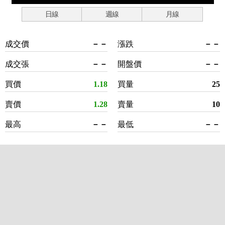
日線
週線
月線
成交價
－－
漲跌
－－
成交張
－－
開盤價
－－
買價
1.18
買量
25
賣價
1.28
賣量
10
最高
－－
最低
－－