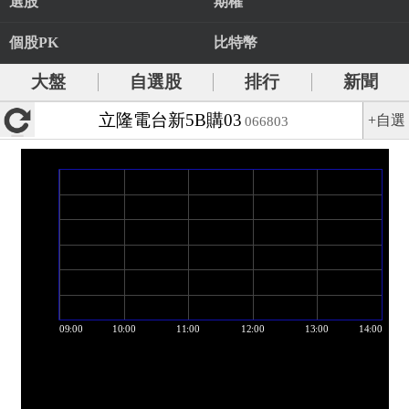
選股
期權
個股PK
比特幣
大盤
自選股
排行
新聞
立隆電台新5B購03
+自選
066803