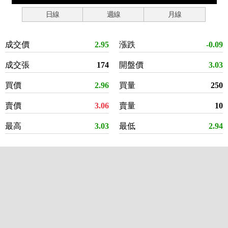
日線
週線
月線
成交價
2.95
漲跌
-0.09
成交張
174
開盤價
3.03
買價
2.96
買量
250
賣價
3.06
賣量
10
最高
3.03
最低
2.94