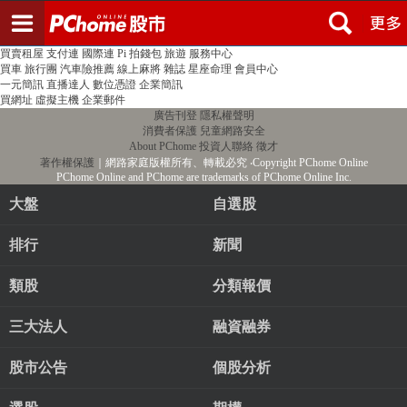
登入
註冊
PChome首頁
線上購物
24h購物
書店
露天拍賣
比比昂代購
新聞
/
氣象
股市
個人新聞台
廣告刊登
加入聯播網
全球購物
買賣租屋
支付連
國際連
Pi 拍錢包
旅遊
服務中心
買車
旅行團
汽車險推薦
線上麻將
雜誌
星座命理
會員中心
一元簡訊
直播達人
數位憑證
企業簡訊
買網址
虛擬主機
企業郵件
廣告刊登
隱私權聲明
消費者保護
兒童網路安全
About PChome
投資人聯絡
徵才
著作權保護
｜網路家庭版權所有、轉載必究
‧Copyright PChome Online
PChome Online and PChome are trademarks of PChome Online Inc.
大盤
自選股
排行
新聞
類股
分類報價
三大法人
融資融券
股市公告
個股分析