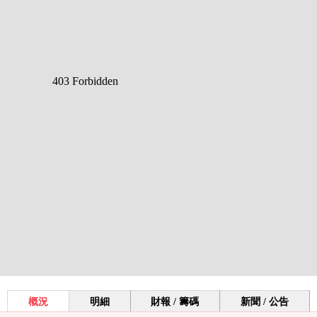
概況
明細
財報 / 籌碼
新聞 / 公告