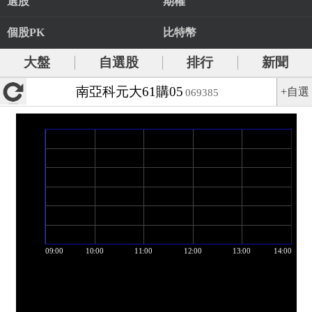
選股
期權
個股PK
比特幣
大盤
自選股
排行
新聞
南亞科元大61購05
+自選
069385