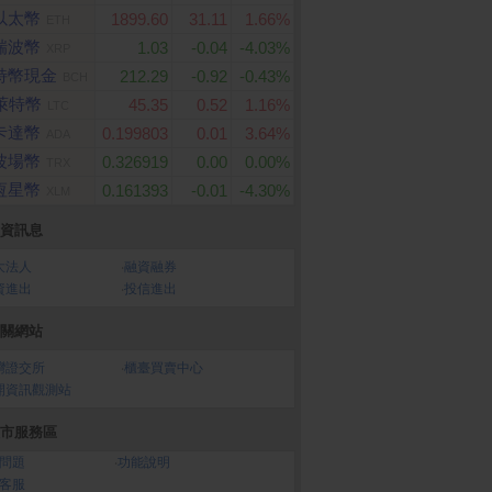
以太幣
1899.60
31.11
1.66%
ETH
瑞波幣
1.03
-0.04
-4.03%
XRP
特幣現金
212.29
-0.92
-0.43%
BCH
萊特幣
45.35
0.52
1.16%
LTC
卡達幣
0.199803
0.01
3.64%
ADA
波場幣
0.326919
0.00
0.00%
TRX
恆星幣
0.161393
-0.01
-4.30%
XLM
資訊息
大法人
‧
融資融券
資進出
‧
投信進出
關網站
灣證交所
‧
櫃臺買賣中心
開資訊觀測站
市服務區
問題
‧
功能說明
客服