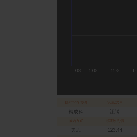
標的證券名稱
認購/認售
精成科
認購
履約方式
最新履約價
美式
123.44