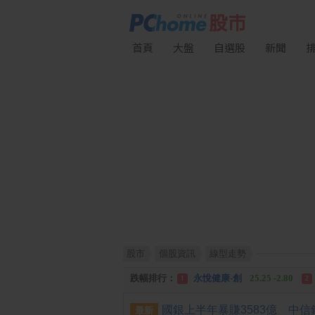
首頁
大盤
自選股
新聞
股市
個股資訊
線型走勢
漲幅排行：
統 新
187.00 +17.00
1
2
跌幅排行：
永悅健康-創
25.25 -2.80
1
2
漲停排行：
統 新
187.00 +17.00
1
2
最新