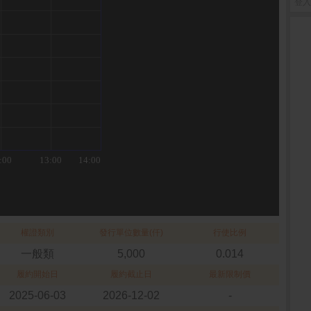
登入
權證類別
發行單位數量(仟)
行使比例
一般類
5,000
0.014
履約開始日
履約截止日
最新限制價
2025-06-03
2026-12-02
-