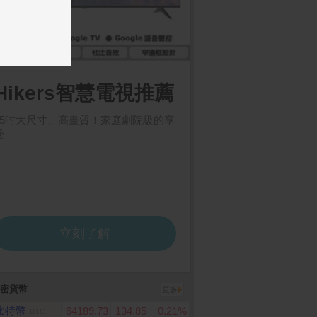
Store Card $ 2000
ASUS VG27AQL5A HDR
LG PuriCare 360°
數位序號
電競螢幕(27型/2K/210H
淨機 寵物功能加強版(
z/0.3ms/HDMI/DP/IPS)
層)AS651DSS0
密貨幣
更多
比特幣
64189.73
134.85
0.21%
BTC