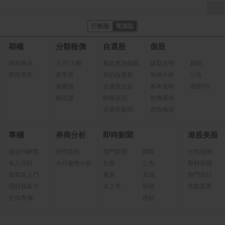
行動版
電腦版
期權
分類報價
自選股
個股
期貨商品
上市/上櫃
最近查詢個股
線型走勢
新聞
期貨價差
產業股
我的自選股
籌碼分析
公告
集團股
自選股設定
基本資料
個股PK
概念股
財報資訊
財務報表
自選股新聞
個股概況
專欄
券商分析
即時新聞
港股美股
箱波均解盤
研究報告
熱門新聞
國際
分類報價
名人理財
今日盤勢分析
台股
公告
即時新聞
股票超入門
產業
其他
熱門排行
理財我最大
未上市
財經
焦點股票
先探專欄
理財