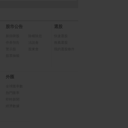
股市公告
選股
新掛牌股
除權除息
快速選股
停券預告
法說會
推薦選股
警示股
股東會
我的選股條件
股票抽籤
外匯
全球匯率數
熱門匯率
即時新聞
經濟數據