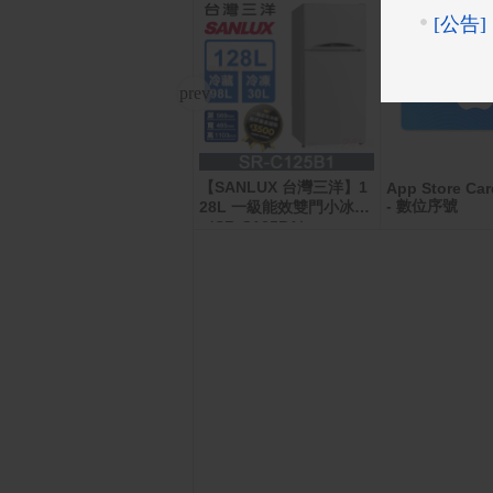
【SANLUX 台灣三洋】1
【Hermes 愛馬仕】大地
App Store Car
- 數位序號
28L 一級能效雙門小冰箱
男性淡香水 100ml
（SR-C125B1）