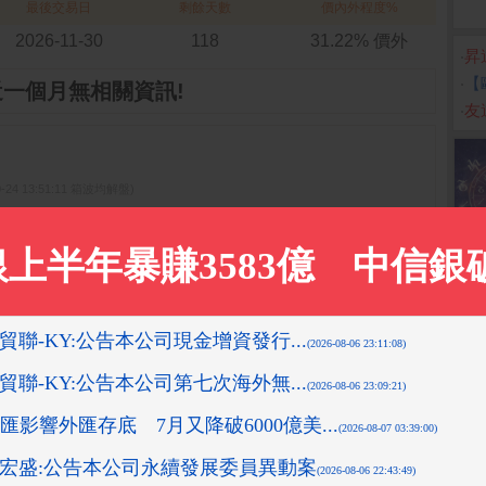
最後交易日
剩餘天數
價內外程度%
2026-11-30
118
31.22% 價外
‧
昇
‧
【
近一個月無相關資訊!
‧
友達
0-24 13:51:11 箱波均解盤)
2019-11-13 13:53:11 箱波均解盤)
先探投資週刊)
-08-10 16:08:42 先探投資週刊)
05:58 箱波均解盤)
更多