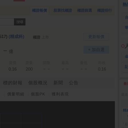
全 友
26.45 -2.90
熱
權證報價
股票找權證
權證篩選
權證排行
517)
(精成科)
更新報價
權證
上市
－－
+ 加自選
億
賣價
賣量
開盤
最高
最低
昨收
－－
－－
－－
0.16
200
0.16
標的財報
個股概況
新聞
公告
最
2
圖
價量明細
個股PK
獲利表現
最近
精
『最