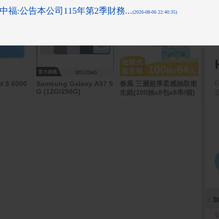
d $ 6000
Samsung Galaxy A57 5
春風 三層超厚柔感抽取衛
App 
G (12G/256G)
- 
生紙(100抽x8包x8串/箱)
加