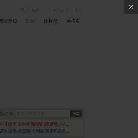
新聞
PChome
登入
港股美股
外匯
比特幣
除權息
個股名稱
外溢保單上半年新契約保費收入4...
胡連通過投資義大利線束廠8成股...