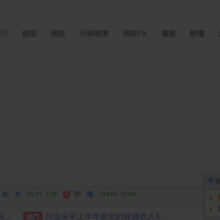
排行
選股
類股
分類報價
個股PK
權證
期權
富世達
1,760.00 +160.00
吉祥全
31.95 +2.90
3
全 友
26.45 -2.90
宇 隆
204.00 -20.00
3
富世達
1,760.00 +160.00
吉祥全
31.95 +2.90
3
國銀上半年暴賺3583億 中信銀破364億元封王
外溢保單上半年新契約保費收入488億 超越去年全年
熱門