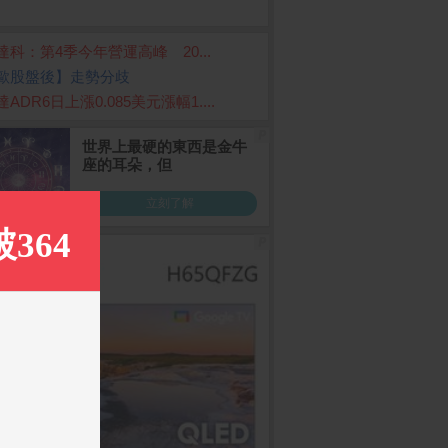
達科：第4季今年營運高峰 20...
歐股盤後】走勢分歧
ADR6日上漲0.085美元漲幅1....