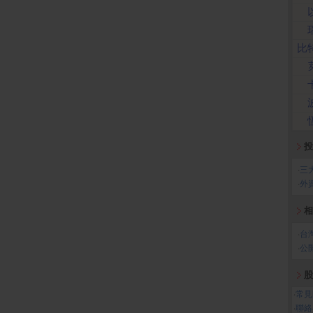
比
投
‧
三
‧
外
相
‧
台
‧
公
股
‧
常見
‧
聯絡