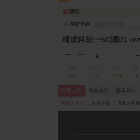
跌停排行：
永悅健康-創
25.25 -2.80
1
2
權證
權證查詢
精成科統一5C購01
(082
－－
▲－－
－－
漲跌
成交張
買價
買量
－－
－－
0.09
5
線型走勢
籌碼分析
基本資料
價量走勢圖
技術分析
價量分布