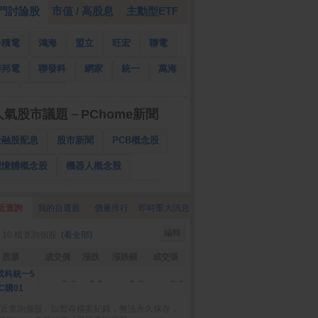
門討論股
市值 / 高股息
主動型ETF
台積電
鴻海
盟立
旺宏
聯電
華邦電
聯發科
網家
統一
萬海
南亞
國泰金
人氣股市議題－PChome新聞
金融股配息
股市新聞
PCB概念股
記憶體概念股
機器人概念股
低軌衛星概念股
CPO、BBU概念股
近查詢
我的自選股
價量排行
即時重大訊息
025金融股配息
AI眼鏡概念股
編輯
 10 檔查詢個股
(看全部)
降息概念股
儲能概念股
甲骨文概念股
股票
成交價
漲跌
漲跌幅
成交張
股東會紀念品
成科統一5
－－
－－
－－
－－
C購01
近查詢個股』以暫存檔案紀錄，無法永久保存，