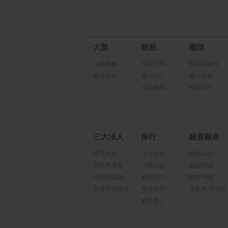
大盤
類股
權證
加權指數
集中市場
股票找權證
櫃買指數
櫃買中心
權證篩選
市場指數
權證排行
三大法人
排行
融資融券
買賣金額
上市排行
餘額統計
外資買賣超
上櫃排行
融資增減
投信買賣超
財務排行
融券增減
自營商買賣超
籌碼排行
使用率/券資比
網友排行