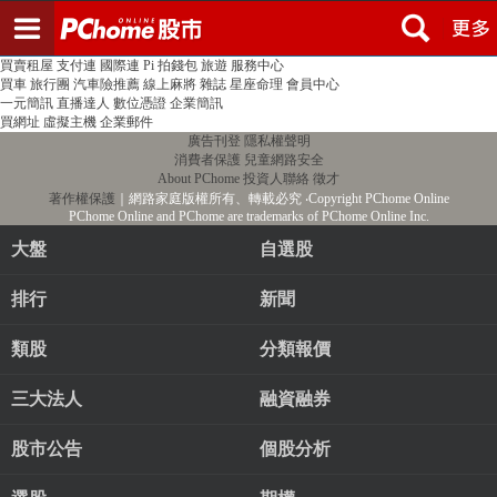
登入
註冊
PChome首頁
線上購物
24h購物
書店
露天拍賣
比比昂代購
新聞
/
氣象
股市
個人新聞台
廣告刊登
加入聯播網
全球購物
買賣租屋
支付連
國際連
Pi 拍錢包
旅遊
服務中心
買車
旅行團
汽車險推薦
線上麻將
雜誌
星座命理
會員中心
一元簡訊
直播達人
數位憑證
企業簡訊
買網址
虛擬主機
企業郵件
廣告刊登
隱私權聲明
消費者保護
兒童網路安全
About PChome
投資人聯絡
徵才
著作權保護
｜網路家庭版權所有、轉載必究
‧Copyright PChome Online
PChome Online and PChome are trademarks of PChome Online Inc.
大盤
自選股
排行
新聞
類股
分類報價
三大法人
融資融券
股市公告
個股分析