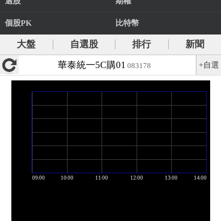
選股
期權
個股PK
比特幣
大盤
自選股
排行
新聞
華泰統一5C購01
+自選
083178