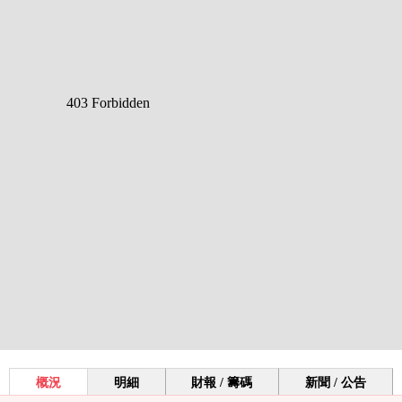
概況
明細
財報 / 籌碼
新聞 / 公告