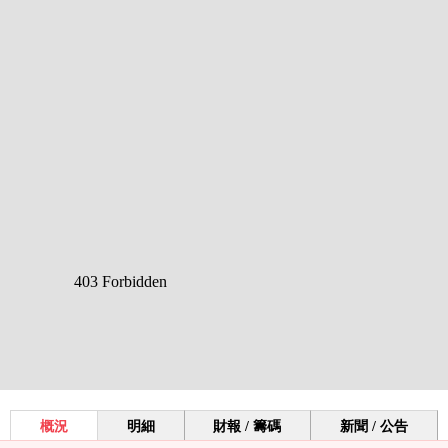
概況
明細
財報 / 籌碼
新聞 / 公告