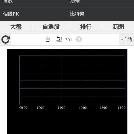
選股
期權
個股PK
比特幣
大盤
自選股
排行
新聞
台 塑
+自選
N
1301