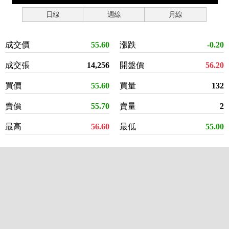
日線
週線
月線
成交價
55.60
漲跌
-0.20
成交張
14,256
開盤價
56.20
買價
55.60
買量
132
賣價
55.70
賣量
2
最高
56.60
最低
55.00