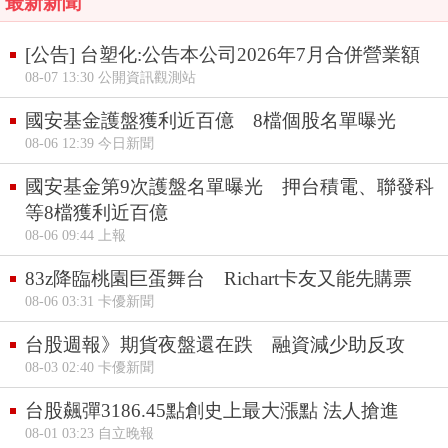
最新新聞
[公告] 台塑化:公告本公司2026年7月合併營業額
08-07 13:30 公開資訊觀測站
國安基金護盤獲利近百億 8檔個股名單曝光
08-06 12:39 今日新聞
國安基金第9次護盤名單曝光 押台積電、聯發科
等8檔獲利近百億
08-06 09:44 上報
83z降臨桃園巨蛋舞台 Richart卡友又能先購票
08-06 03:31 卡優新聞
台股週報》期貨夜盤還在跌 融資減少助反攻
08-03 02:40 卡優新聞
台股飆彈3186.45點創史上最大漲點 法人搶進
08-01 03:23 自立晚報