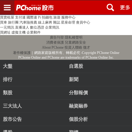
登入
註冊
PChome首頁
線上購物
24h購物
書店
露天拍賣
比比昂代購
新聞
/
氣象
股市
個人新聞台
廣告刊登
加入聯播網
全球購物
買賣租屋
支付連
國際連
Pi 拍錢包
旅遊
服務中心
買車
旅行團
汽車險推薦
線上麻將
雜誌
星座命理
會員中心
一元簡訊
直播達人
數位憑證
企業簡訊
買網址
虛擬主機
企業郵件
廣告刊登
隱私權聲明
消費者保護
兒童網路安全
About PChome
投資人聯絡
徵才
著作權保護
｜網路家庭版權所有、轉載必究
‧Copyright PChome Online
PChome Online and PChome are trademarks of PChome Online Inc.
大盤
自選股
排行
新聞
類股
分類報價
三大法人
融資融券
股市公告
個股分析