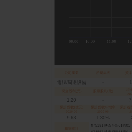
公司產業
所屬集團
資本
電腦/周邊設備
-
1
現
現金股利(元)
股票股利(元)
20
1.20
-
7
累計營收(億元)
累計營收年增率
累計稅
2026-06
2026-06
2
9.63
1.30%
075181 映泰台新61購01
相關權証