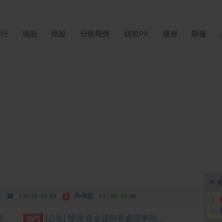
排行
選股
類股
分類報價
個股PK
權證
期權
中化生
35.75 +3.25
柏 騰
28.15 +2.55
2
3
 鍵
236.50 -26.00
禾伸堂
535.00 -58.00
3
 湖
11,110.00 +1,010.00
柏 騰
28.15 +2.55
3
[公告] 雙鴻:背書保證達處理準則第25條第一項第三款、第四款應公告申報事項
[公告] 雙鴻:資金貸與答處理準則第二十二條第一項第一款應公告申報事項
熱門