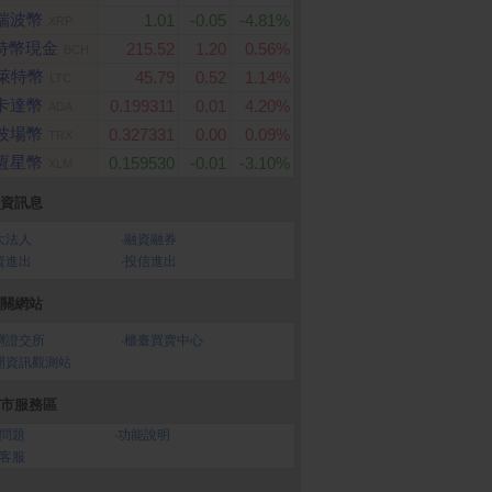
瑞波幣
1.01
-0.05
-4.81%
XRP
特幣現金
215.52
1.20
0.56%
BCH
萊特幣
45.79
0.52
1.14%
LTC
卡達幣
0.199311
0.01
4.20%
ADA
波場幣
0.327331
0.00
0.09%
TRX
恆星幣
0.159530
-0.01
-3.10%
XLM
資訊息
大法人
‧
融資融券
資進出
‧
投信進出
關網站
灣證交所
‧
櫃臺買賣中心
開資訊觀測站
市服務區
問題
‧
功能說明
客服