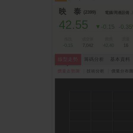
跌停排行：
凌 航
168.00 -18.50
雙
1
2
映 泰
(2399)
電腦/周邊設備
42.55
▼-0.15
-0.3
漲跌
成交張
買價
買量
-0.15
7,042
42.40
16
線型走勢
籌碼分析
基本資料
價量走勢圖
技術分析
價量分布