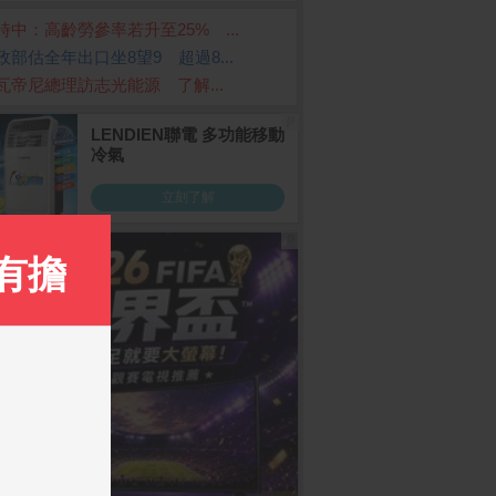
時中：高齡勞參率若升至25% ...
政部估全年出口坐8望9 超過8...
瓦帝尼總理訪志光能源 了解...