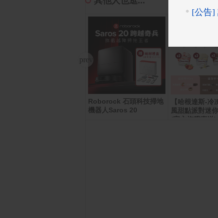
其他人也逛...
Roborock 石頭科技掃地
PChome 購物儲值1,000
【哈根達斯-冷
機器人Saros 20
元
風甜點派對迷你
(官方旗艦直送)