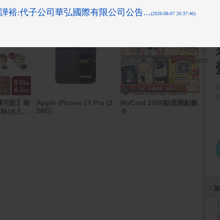
凍宅配】歐
Apple iPhone 17 Pro (2
MyCard 2000點虛擬點數
倍潔
56G)
杯16入組
卡
生紙(
加