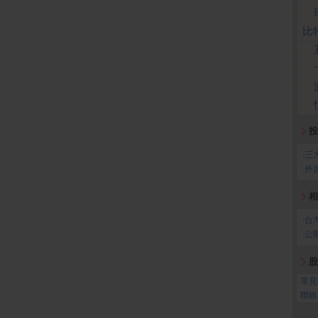
比
投
‧
三
‧
外
相
‧
台
‧
公
股
‧
常見
‧
聯絡