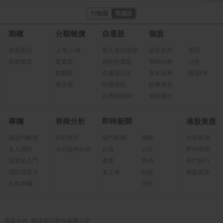
行動版
電腦版
期權
分類報價
自選股
個股
期貨商品
上市/上櫃
最近查詢個股
線型走勢
新聞
期貨價差
產業股
我的自選股
籌碼分析
公告
集團股
自選股設定
基本資料
個股PK
概念股
財報資訊
財務報表
自選股新聞
個股概況
專欄
券商分析
即時新聞
港股美股
箱波均解盤
研究報告
熱門新聞
國際
分類報價
名人理財
今日盤勢分析
台股
公告
即時新聞
股票超入門
產業
其他
熱門排行
理財我最大
未上市
財經
焦點股票
先探專欄
理財
系統合作: 精誠資訊股份有限公司