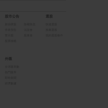
股市公告
選股
新掛牌股
除權除息
快速選股
停券預告
法說會
推薦選股
警示股
股東會
我的選股條件
股票抽籤
外匯
全球匯率數
熱門匯率
即時新聞
經濟數據