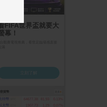
雅純萃柔感抽取式衛
MyCard 10000點虛擬點
飛利浦 三刀頭電鬍刀 S
200抽x12包x5袋)
數卡
80/20
密貨幣
更多
比特幣
64677.38
81.93
0.13%
BTC
以太幣
1907.73
1.29
0.07%
ETH