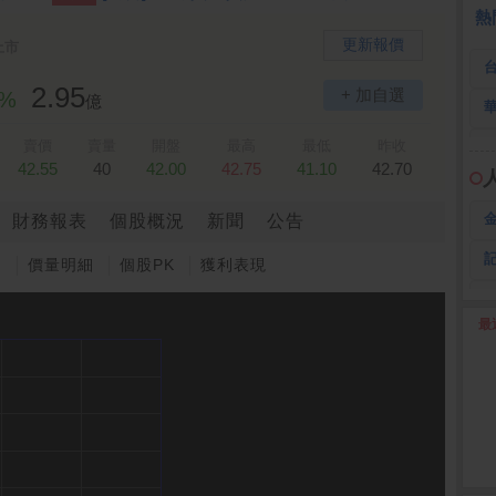
 鍵
236.50 -26.00
勤 誠
1,115.00 -120.00
3
熱
更新報價
上市
2.95
+ 加自選
5%
億
賣價
賣量
開盤
最高
最低
昨收
42.55
40
42.00
42.75
41.10
42.70
財務報表
個股概況
新聞
公告
圖
價量明細
個股PK
獲利表現
最
2