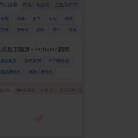
門討論股
市值 / 高股息
主動型ETF
台積電
鴻海
盟立
旺宏
聯電
華邦電
聯發科
網家
統一
萬海
南亞
國泰金
人氣股市議題－PChome新聞
金融股配息
股市新聞
PCB概念股
記憶體概念股
機器人概念股
低軌衛星概念股
CPO、BBU概念股
近查詢
我的自選股
價量排行
即時重大訊息
025金融股配息
AI眼鏡概念股
降息概念股
儲能概念股
甲骨文概念股
股東會紀念品