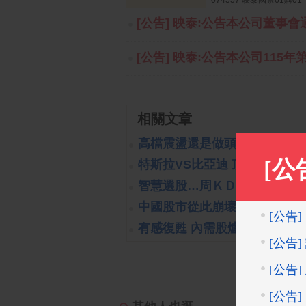
074557 映泰國票61購01
[公告] 映泰:公告本公司董事會通
[公告] 映泰:公告本公司115年
相關文章
高檔震盪還是做頭開始呢?!
(201
特斯拉VS比亞迪 頂尖對決
(2023
智慧選股…周ＫＤ交叉向上
(202
中國股市從此崩壞?!可能嗎?!
(
有感復甦 內需股爐火續旺
(2023-