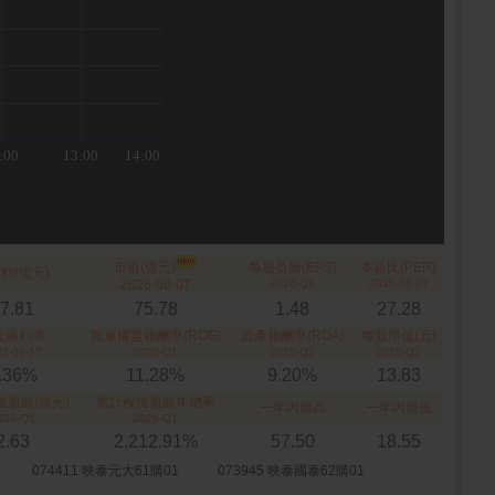
市值(億元)
每股盈餘(EPS)
本益比(PER)
額(億元)
2026-08-07
2026-Q1
2026-08-07
7.81
75.78
1.48
27.28
金殖利率
股東權益報酬率(ROE)
資產報酬率(ROA)
每股淨值(元)
22-08-17
2026-Q1
2026-Q1
2026-Q1
.36%
11.28%
9.20%
13.83
後盈餘(億元)
累計稅後盈餘年增率
一年內最高
一年內最低
026-Q1
2026-Q1
2.63
2,212.91%
57.50
18.55
074411 映泰元大61購01
073945 映泰國泰62購01