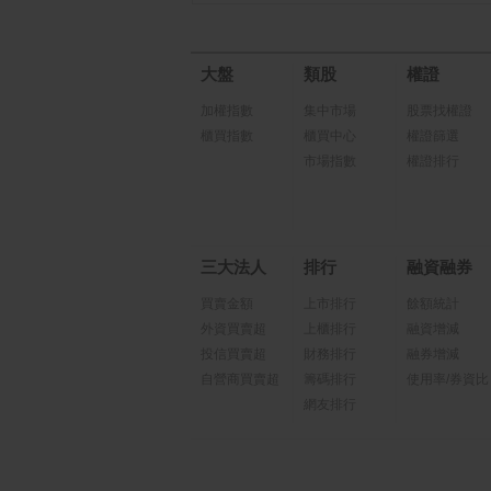
大盤
類股
權證
加權指數
集中市場
股票找權證
櫃買指數
櫃買中心
權證篩選
市場指數
權證排行
三大法人
排行
融資融券
買賣金額
上市排行
餘額統計
外資買賣超
上櫃排行
融資增減
投信買賣超
財務排行
融券增減
自營商買賣超
籌碼排行
使用率/券資比
網友排行