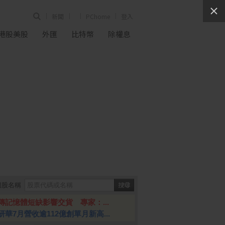
新聞
PChome
登入
港股美股
外匯
比特幣
除權息
個股名稱
傳記憶體短缺影響交貨 專家：...
研華7月營收逾112億創單月新高...