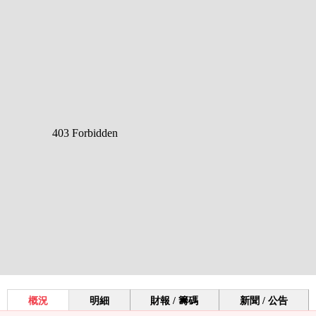
概況
明細
財報 / 籌碼
新聞 / 公告