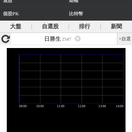
選股
期權
個股PK
比特幣
大盤
自選股
排行
新聞
日勝生
+自選
N
2547