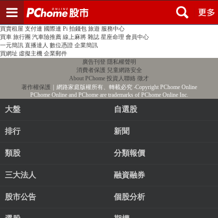
登入
註冊
PChome首頁
線上購物
24h購物
書店
露天拍賣
比比昂代購
新聞
/
氣象
股市
個人新聞台
廣告刊登
加入聯播網
全球購物
買賣租屋
支付連
國際連
Pi 拍錢包
旅遊
服務中心
買車
旅行團
汽車險推薦
線上麻將
雜誌
星座命理
會員中心
一元簡訊
直播達人
數位憑證
企業簡訊
買網址
虛擬主機
企業郵件
廣告刊登
隱私權聲明
消費者保護
兒童網路安全
About PChome
投資人聯絡
徵才
著作權保護
｜網路家庭版權所有、轉載必究
‧Copyright PChome Online
PChome Online and PChome are trademarks of PChome Online Inc.
大盤
自選股
排行
新聞
類股
分類報價
三大法人
融資融券
股市公告
個股分析