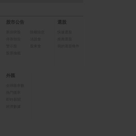
股市公告
選股
新掛牌股
除權除息
快速選股
停券預告
法說會
推薦選股
警示股
股東會
我的選股條件
股票抽籤
外匯
全球匯率數
熱門匯率
即時新聞
經濟數據