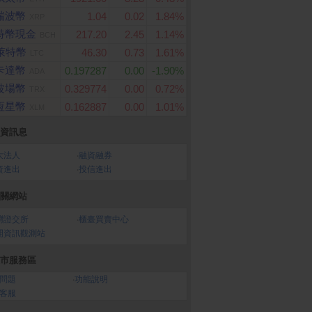
瑞波幣
1.04
0.02
1.84%
XRP
特幣現金
217.20
2.45
1.14%
BCH
萊特幣
46.30
0.73
1.61%
LTC
卡達幣
0.197287
0.00
-1.90%
ADA
波場幣
0.329774
0.00
0.72%
TRX
恆星幣
0.162887
0.00
1.01%
XLM
資訊息
大法人
‧
融資融券
資進出
‧
投信進出
關網站
灣證交所
‧
櫃臺買賣中心
開資訊觀測站
市服務區
問題
‧
功能說明
客服