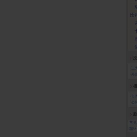
比
投
‧
三
‧
外
相
‧
台
‧
公
股
‧
常見
‧
聯絡