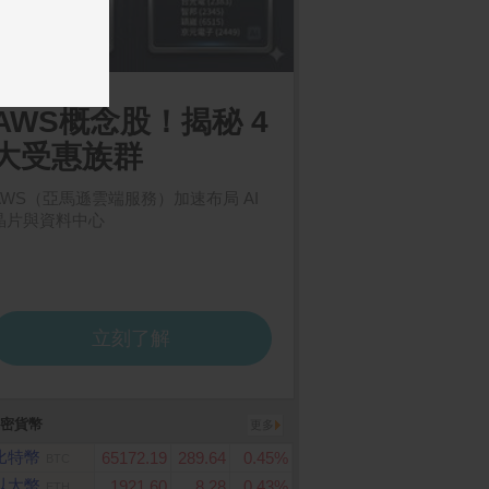
e iPhone 17 Pro M
ASUS VG27AQL5A HDR
KIRIN–生茶525ml(24
256G)
電競螢幕(27型/2K/210H
箱)
z/0.3ms/HDMI/DP/IPS)
密貨幣
更多
比特幣
65172.19
289.64
0.45%
BTC
以太幣
1921.60
8.28
0.43%
ETH