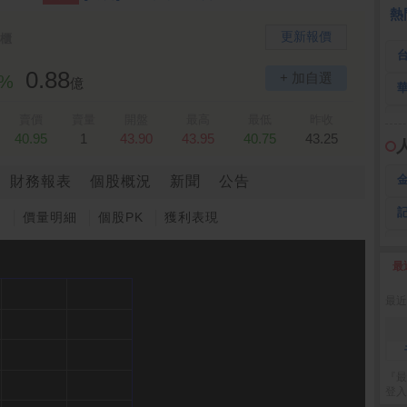
 鍵
236.50 -26.00
勤 誠
1,115.00 -120.00
3
熱
更新報價
櫃
0.88
+ 加自選
3%
億
賣價
賣量
開盤
最高
最低
昨收
40.95
1
43.90
43.95
40.75
43.25
財務報表
個股概況
新聞
公告
圖
價量明細
個股PK
獲利表現
最
2
最近
『最
登入