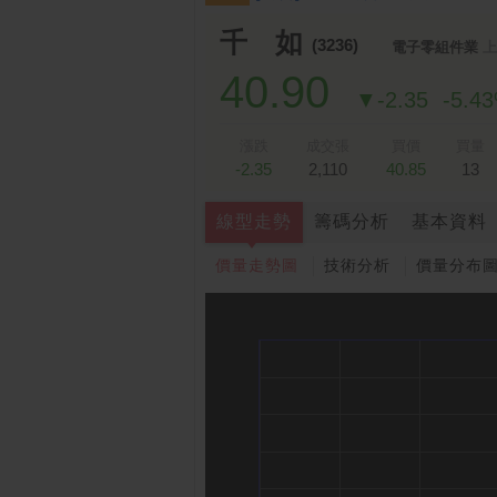
跌停排行：
凌 航
168.00 -18.50
雙
1
2
千 如
(3236)
電子零組件業
上
40.90
▼-2.35
-5.4
漲跌
成交張
買價
買量
-2.35
2,110
40.85
13
線型走勢
籌碼分析
基本資料
價量走勢圖
技術分析
價量分布