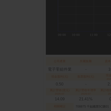
公司產業
所屬集團
資本
電子零組件業
-
1
現
現金股利(元)
股票股利(元)
202
0.50
-
2
累計營收(億元)
累計營收年增率
累計稅後
2026-07
2026-07
20
14.09
21.41%
相關權証
708875 千如國票5C購01