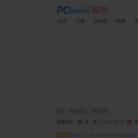
首頁
大盤
自選股
新聞
股市
個股資訊
線型走勢
漲幅排行：
川 湖
11,110.00 +1,010.00
1
跌幅排行：
凌 航
168.00 -18.50
雙
1
2
漲停排行：
中化生
35.75 +3.25
川
1
2
最新