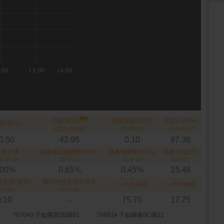
市值(億元)
每股盈餘(EPS)
本益比(PER)
額(億元)
2026-08-07
2026-Q1
2026-08-07
0.50
42.95
0.10
97.38
金殖利率
股東權益報酬率(ROE)
資產報酬率(ROA)
每股淨值(元)
5-08-25
2026-Q1
2026-Q1
2026-Q1
.00%
0.65%
0.45%
15.48
盈餘(億元)
累計稅後盈餘年增率
一年內最高
一年內最低
26-Q1
2026-Q1
0.10
-
75.70
17.75
707040 千如國票5B購01
708834 千如國泰5C購01