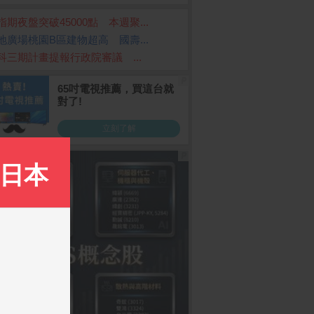
指期夜盤突破45000點 本週聚...
地廣場桃園B區建物超高 國壽...
科三期計畫提報行政院審議 ...