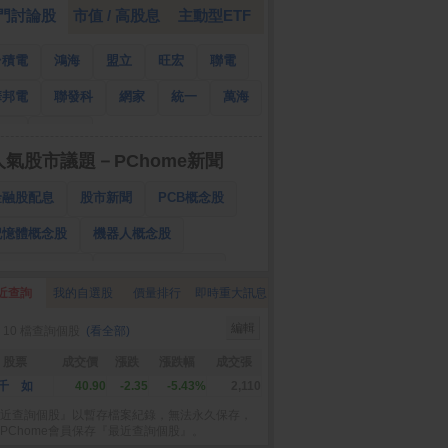
門討論股
市值 / 高股息
主動型ETF
台積電
鴻海
盟立
旺宏
聯電
華邦電
聯發科
網家
統一
萬海
南亞
國泰金
人氣股市議題－PChome新聞
金融股配息
股市新聞
PCB概念股
記憶體概念股
機器人概念股
低軌衛星概念股
CPO、BBU概念股
近查詢
我的自選股
價量排行
即時重大訊息
025金融股配息
AI眼鏡概念股
編輯
 10 檔查詢個股
(看全部)
降息概念股
儲能概念股
甲骨文概念股
股票
成交價
漲跌
漲跌幅
成交張
股東會紀念品
千 如
40.90
-2.35
-5.43%
2,110
近查詢個股』以暫存檔案紀錄，無法永久保存，
PChome會員保存『最近查詢個股』。