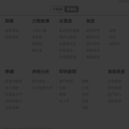
行動版
電腦版
期權
分類報價
自選股
個股
期貨商品
上市/上櫃
最近查詢個股
線型走勢
新聞
期貨價差
產業股
我的自選股
籌碼分析
公告
集團股
自選股設定
基本資料
個股PK
概念股
財報資訊
財務報表
自選股新聞
個股概況
專欄
券商分析
即時新聞
港股美股
箱波均解盤
研究報告
熱門新聞
國際
分類報價
名人理財
今日盤勢分析
台股
公告
即時新聞
股票超入門
產業
其他
熱門排行
理財我最大
未上市
財經
焦點股票
先探專欄
理財