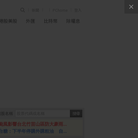
新聞
PChome
登入
港股美股
外匯
比特幣
除權息
個股名稱
颱風影響台北竹苗山區防大豪雨...
台糖：下半年停購外購粗油 自...