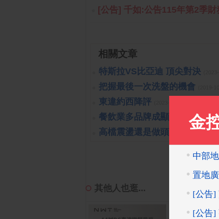
[公告] 千如:公告115年第2季
相關文章
特斯拉VS比亞迪 頂尖對決
(2023
把握最後一次洗盤的機會
(2019-1
東違約西降評
(2023-10-26 15:15:40 
餐飲業多品牌成顯學
(2023-10-26 
高檔震盪還是做頭開始呢?!
(201
其他人也逛...