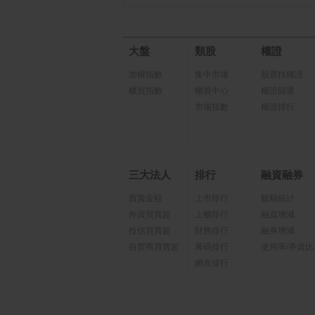
大盤
類股
權證
加權指數
集中市場
股票找權證
櫃買指數
櫃買中心
權證篩選
市場指數
權證排行
三大法人
排行
融資融券
買賣金額
上市排行
餘額統計
外資買賣超
上櫃排行
融資增減
投信買賣超
財務排行
融券增減
自營商買賣超
籌碼排行
使用率/券資比
網友排行