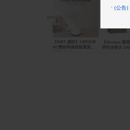
【NWT 威技】14吋日本
NWT威技 WiFi智慧16L
【Hermes 
DC變頻馬達節能電風扇
除濕機WDH-16EN
男性淡香水 100
WPF-14P7