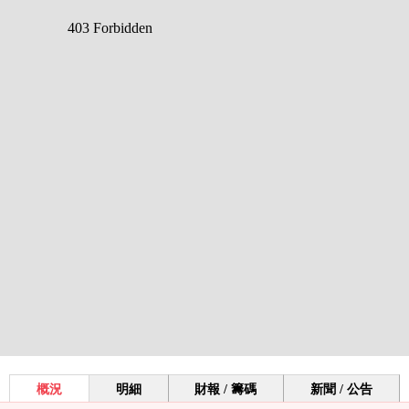
概況
明細
財報 / 籌碼
新聞 / 公告