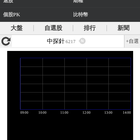
選股
期權
個股PK
比特幣
大盤
自選股
排行
新聞
中探針
+自選
N
6217