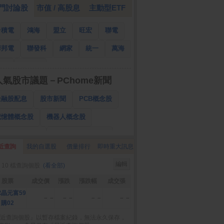
門討論股
市值 / 高股息
主動型ETF
台積電
鴻海
盟立
旺宏
聯電
華邦電
聯發科
網家
統一
萬海
南亞
國泰金
人氣股市議題－PChome新聞
金融股配息
股市新聞
PCB概念股
記憶體概念股
機器人概念股
低軌衛星概念股
CPO、BBU概念股
近查詢
我的自選股
價量排行
即時重大訊息
025金融股配息
AI眼鏡概念股
編輯
 10 檔查詢個股
(看全部)
降息概念股
儲能概念股
甲骨文概念股
股票
成交價
漲跌
漲跌幅
成交張
股東會紀念品
晶元富59
－－
－－
－－
－－
購02
近查詢個股』以暫存檔案紀錄，無法永久保存，