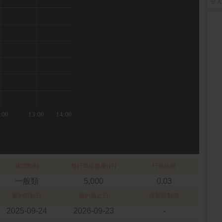
登入
權證類別
發行單位數量(仟)
行使比例
一般類
5,000
0.03
履約開始日
履約截止日
最新限制價
2025-09-24
2026-09-23
-