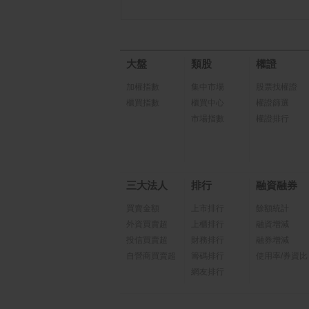
大盤
類股
權證
加權指數
集中市場
股票找權證
櫃買指數
櫃買中心
權證篩選
市場指數
權證排行
三大法人
排行
融資融券
買賣金額
上市排行
餘額統計
外資買賣超
上櫃排行
融資增減
投信買賣超
財務排行
融券增減
自營商買賣超
籌碼排行
使用率/券資比
網友排行