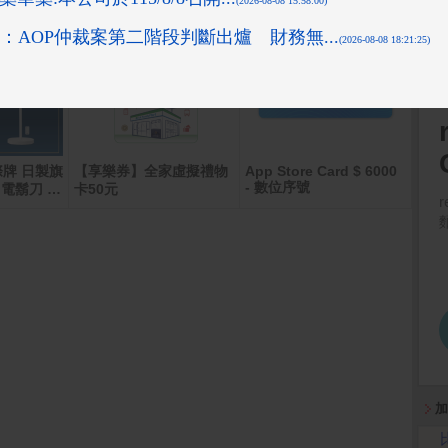
國際牌 日製旗
【享樂券】全家虛擬禮物
App Store Card $ 6000
KIR
- 數位序號
電鬍刀 E
卡50元
箱)
加