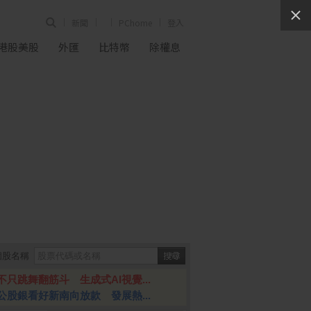
新聞
PChome
登入
港股美股
外匯
比特幣
除權息
個股名稱
不只跳舞翻筋斗 生成式AI視覺...
公股銀看好新南向放款 發展熱...