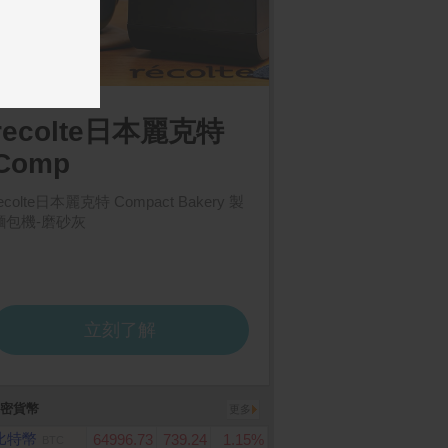
IN–生茶525ml(24入/
【享樂券】統一超商50元
倍潔雅 純萃柔感抽取
虛擬商品卡_電子憑證
生紙(150抽x12包x5袋
箱)
密貨幣
更多
比特幣
64996.73
739.24
1.15%
BTC