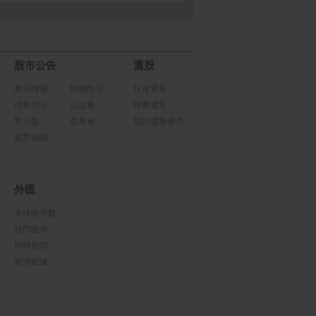
股市公告
選股
新掛牌股
除權除息
快速選股
停券預告
法說會
推薦選股
警示股
股東會
我的選股條件
股票抽籤
外匯
全球匯率數
熱門匯率
即時新聞
經濟數據