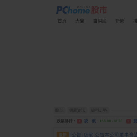
首頁
大盤
自選股
新聞
股市
個股資訊
線型走勢
漲幅排行：
川 湖
11,110.00 +1,010.00
1
跌幅排行：
凌 航
168.00 -18.50
雙
1
2
漲停排行：
中化生
35.75 +3.25
川
1
2
最新