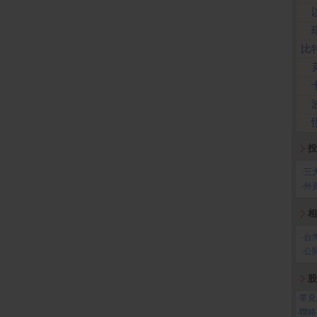
比
投
‧
三
‧
外
相
‧
台
‧
公
股
‧
常見
‧
聯絡