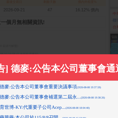
最後交易日
剩餘天數
價內外程度%
2026-09-21
47
16.12% 價內
‧
中
‧
聯電
近一個月無相關資訊!
‧
台
05:58 箱波均解盤)
-08-10 16:08:42 先探投資週刊)
9-11-18 14:12:36 箱波均解盤)
先探投資週刊)
1-05 15:35:34 箱波均解盤)
更多