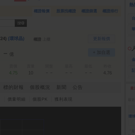
 鍵
236.50 -26.00
勤 誠
1,115.00 -120.00
3
熱
權證報價
股票找權證
權證篩選
權證排行
24)
(環球晶)
更新報價
權證
上櫃
－－
+ 加自選
億
賣價
賣量
開盤
最高
最低
昨收
－－
－－
－－
4.75
10
4.76
標的財報
個股概況
新聞
公告
最
2
圖
價量明細
個股PK
獲利表現
最近
環球
『最