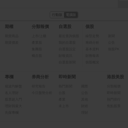
行動版
電腦版
期權
分類報價
自選股
個股
期貨商品
上市/上櫃
最近查詢個股
線型走勢
新聞
期貨價差
產業股
我的自選股
籌碼分析
公告
集團股
自選股設定
基本資料
個股PK
概念股
財報資訊
財務報表
自選股新聞
個股概況
專欄
券商分析
即時新聞
港股美股
箱波均解盤
研究報告
熱門新聞
國際
分類報價
名人理財
今日盤勢分析
台股
公告
即時新聞
股票超入門
產業
其他
熱門排行
理財我最大
未上市
財經
焦點股票
先探專欄
理財