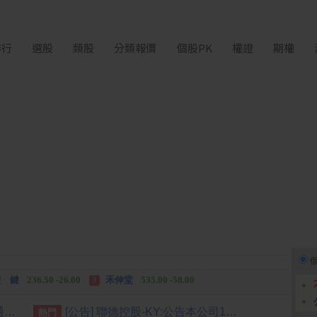
排行
選股
類股
分類報價
個股PK
權證
期權
中化生
35.75 +3.25
柏 騰
28.15 +2.55
2
3
 鍵
236.50 -26.00
禾伸堂
535.00 -58.00
3
 湖
11,110.00 +1,010.00
柏 騰
28.15 +2.55
3
[公告] 德麥:公告本公司董事會通過115年第二季合併財務報表
[公告] 聯德控股-KY:公告本公司115年7月份自結合併營收情形
熱門