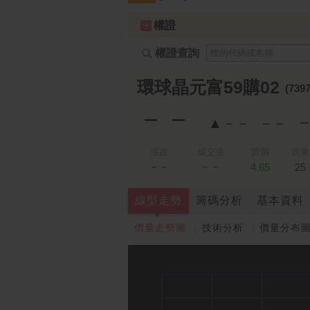
跌停排行：
凌 航
168.00 -18.50
雙
1
2
權證
權證查詢
環球晶元富59購02
(7397
－－
▲－－
－－
漲跌
成交張
買價
買量
－－
－－
4.65
25
線型走勢
籌碼分析
基本資料
價量走勢圖
技術分析
價量分布