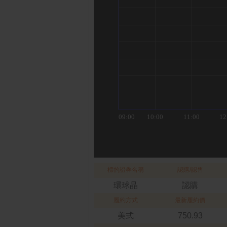
標的證券名稱
認購/認售
環球晶
認購
履約方式
最新履約價
美式
750.93