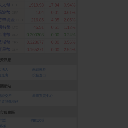
以太幣
1919.98
17.84
0.94%
ETH
瑞波幣
1.04
0.01
0.61%
XRP
特幣現金
216.85
4.35
2.05%
BCH
萊特幣
45.91
0.51
1.12%
LTC
卡達幣
0.200308
0.00
-0.24%
ADA
波場幣
0.328677
0.00
0.56%
TRX
恆星幣
0.165271
0.00
2.54%
XLM
資訊息
大法人
‧
融資融券
資進出
‧
投信進出
關網站
灣證交所
‧
櫃臺買賣中心
開資訊觀測站
市服務區
問題
‧
功能說明
客服