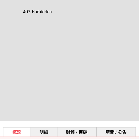
概況
明細
財報 / 籌碼
新聞 / 公告