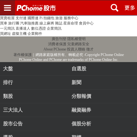
登入
註冊
PChome首頁
線上購物
24h購物
書店
露天拍賣
比比昂代購
新聞
/
氣象
股市
個人新聞台
廣告刊登
加入聯播網
全球購物
買賣租屋
支付連
國際連
Pi 拍錢包
旅遊
服務中心
買車
旅行團
汽車險推薦
線上麻將
雜誌
星座命理
會員中心
一元簡訊
直播達人
數位憑證
企業簡訊
買網址
虛擬主機
企業郵件
廣告刊登
隱私權聲明
消費者保護
兒童網路安全
About PChome
投資人聯絡
徵才
著作權保護
｜網路家庭版權所有、轉載必究
‧Copyright PChome Online
PChome Online and PChome are trademarks of PChome Online Inc.
大盤
自選股
排行
新聞
類股
分類報價
三大法人
融資融券
股市公告
個股分析