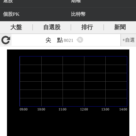
選股
期權
個股PK
比特幣
大盤
自選股
排行
新聞
尖 點
+自選
N
8021