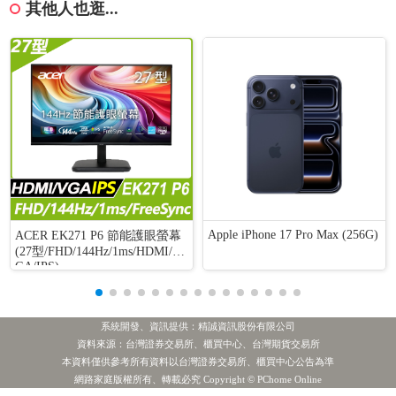
其他人也逛...
Apple iPhone 17 Pro Max (256G)
ACER EK271 P6 節能護眼螢幕
(27型/FHD/144Hz/1ms/HDMI/V
GA/IPS)
系統開發、資訊提供：精誠資訊股份有限公司
資料來源：台灣證券交易所、櫃買中心、台灣期貨交易所
本資料僅供參考所有資料以台灣證券交易所、櫃買中心公告為準
1.世 界
2.聯 電
3.富邦金
4.中美晶
5.金 居
投信賣超
網路家庭版權所有、轉載必究 Copyright © PChome Online