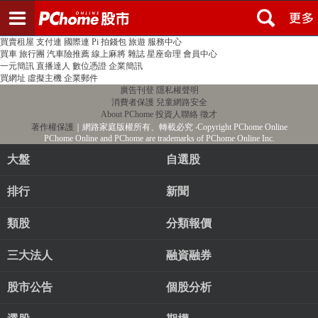
登入
註冊
PChome首頁
線上購物
24h購物
書店
露天拍賣
比比昂代購
新聞
/
氣象
股市
個人新聞台
廣告刊登
加入聯播網
全球購物
買賣租屋
支付連
國際連
Pi 拍錢包
旅遊
服務中心
買車
旅行團
汽車險推薦
線上麻將
雜誌
星座命理
會員中心
一元簡訊
直播達人
數位憑證
企業簡訊
買網址
虛擬主機
企業郵件
廣告刊登
隱私權聲明
消費者保護
兒童網路安全
About PChome
投資人聯絡
徵才
著作權保護
｜網路家庭版權所有、轉載必究
‧Copyright PChome Online
PChome Online and PChome are trademarks of PChome Online Inc.
大盤
自選股
排行
新聞
類股
分類報價
三大法人
融資融券
股市公告
個股分析