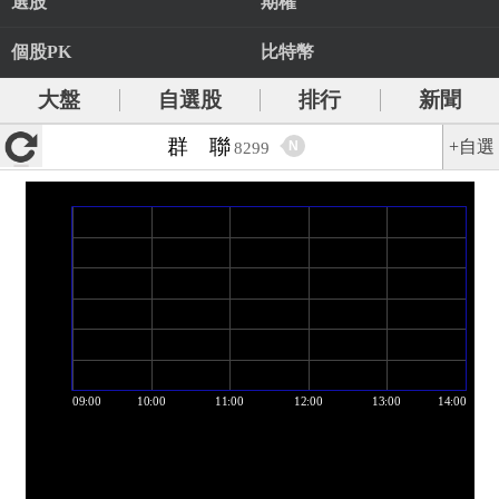
選股
期權
個股PK
比特幣
大盤
自選股
排行
新聞
群 聯
+自選
N
8299