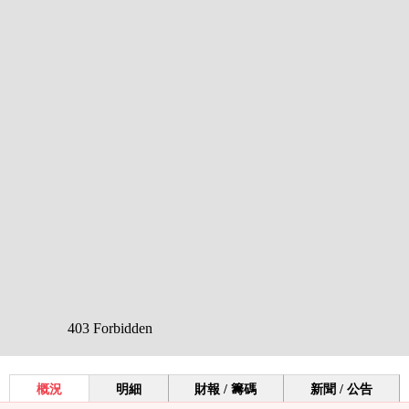
概況
明細
財報 / 籌碼
新聞 / 公告