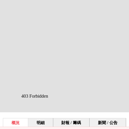
概況
明細
財報 / 籌碼
新聞 / 公告