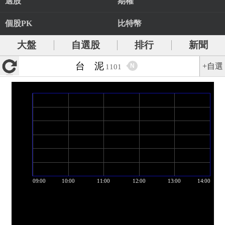
選股
期權
個股PK
比特幣
大盤
自選股
排行
新聞
台 泥
+自選
N
1101