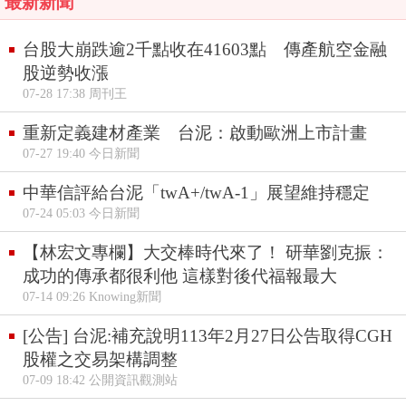
最新新聞
台股大崩跌逾2千點收在41603點 傳產航空金融
股逆勢收漲
07-28 17:38 周刊王
重新定義建材產業 台泥：啟動歐洲上市計畫
07-27 19:40 今日新聞
中華信評給台泥「twA+/twA-1」展望維持穩定
07-24 05:03 今日新聞
【林宏文專欄】大交棒時代來了！ 研華劉克振：
成功的傳承都很利他 這樣對後代福報最大
07-14 09:26 Knowing新聞
[公告] 台泥:補充說明113年2月27日公告取得CGH
股權之交易架構調整
07-09 18:42 公開資訊觀測站