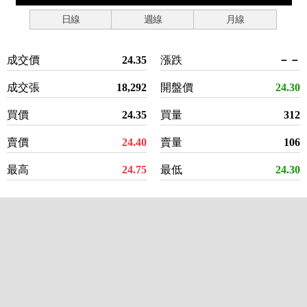
日線
週線
月線
成交價
24.35
漲跌
－－
成交張
18,292
開盤價
24.30
買價
24.35
買量
312
賣價
24.40
賣量
106
最高
24.75
最低
24.30