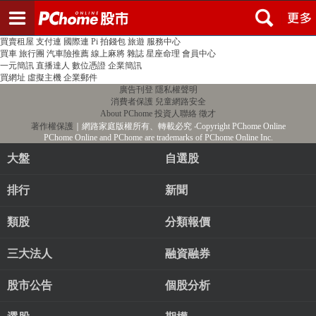
登入
註冊
PChome首頁
線上購物
24h購物
書店
露天拍賣
比比昂代購
新聞
/
氣象
股市
個人新聞台
廣告刊登
加入聯播網
全球購物
買賣租屋
支付連
國際連
Pi 拍錢包
旅遊
服務中心
買車
旅行團
汽車險推薦
線上麻將
雜誌
星座命理
會員中心
一元簡訊
直播達人
數位憑證
企業簡訊
買網址
虛擬主機
企業郵件
廣告刊登
隱私權聲明
消費者保護
兒童網路安全
About PChome
投資人聯絡
徵才
著作權保護
｜網路家庭版權所有、轉載必究
‧Copyright PChome Online
PChome Online and PChome are trademarks of PChome Online Inc.
大盤
自選股
排行
新聞
類股
分類報價
三大法人
融資融券
股市公告
個股分析