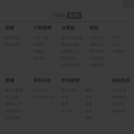
行動版
電腦版
期權
分類報價
自選股
個股
期貨商品
上市/上櫃
最近查詢個股
線型走勢
新聞
期貨價差
產業股
我的自選股
籌碼分析
公告
集團股
自選股設定
基本資料
個股PK
概念股
財報資訊
財務報表
自選股新聞
個股概況
專欄
券商分析
即時新聞
港股美股
箱波均解盤
研究報告
熱門新聞
國際
分類報價
名人理財
今日盤勢分析
台股
公告
即時新聞
股票超入門
產業
其他
熱門排行
理財我最大
未上市
財經
焦點股票
先探專欄
理財