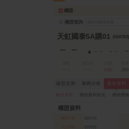
跌停排行：
凌 航
168.00 -18.50
雙
1
2
權證
權證查詢
天虹國泰5A購01
(059783
－－
▲－－
－－
漲跌
成交張
買價
買量
－－
－－
0.80
250
線型走勢
籌碼分析
基本資料
權證資料
標的股利狀況
標的營
權證資料
權證代號
059783
中文簡稱
059783