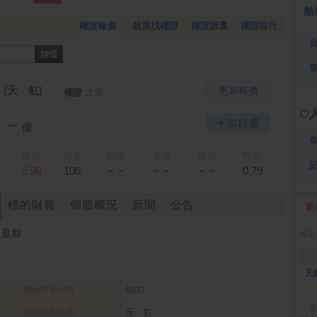
 鍵
236.50 -26.00
文 曄
210.50 -23.00
3
熱
權證報價
股票找權證
權證篩選
權證排行
)
(天 虹)
更新報價
權證
上市
－－
+ 加自選
億
賣價
賣量
開盤
最高
最低
昨收
－－
－－
－－
0.90
100
0.79
標的財報
個股概況
新聞
公告
最
2
收盈餘
最近
天
標的證券代號
6937
『最
標的證券名稱
天 虹