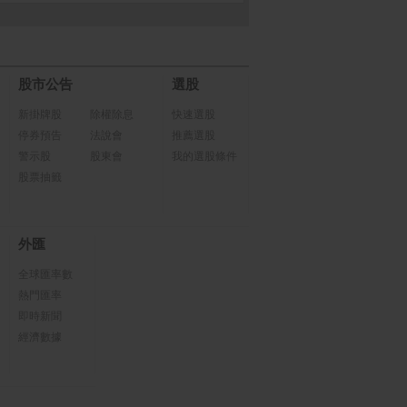
股市公告
選股
新掛牌股
除權除息
快速選股
停券預告
法說會
推薦選股
警示股
股東會
我的選股條件
股票抽籤
外匯
全球匯率數
熱門匯率
即時新聞
經濟數據