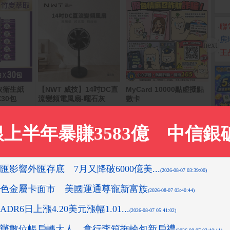
‧
聯電
‧
房
‧
王
取衛生紙
【NWT 威技】14吋DC直
MyCard 10000點虛擬點
Sam
(12G
30包
流變頻電風扇-曜石灰
數卡