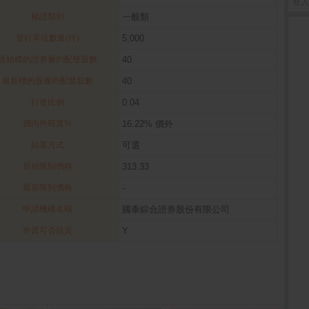
登入
權證類別
一般類
發行單位數量(仟)
5,000
原始標的證券履約配發股數
40
最新標的股履約配發股數
40
行使比例
0.04
價內外程度%
16.22% 價外
結算方式
可選
原始限制價格
313.33
最新限制價格
-
申請機構名稱
國泰綜合證券股份有限公司
外資可否投資
Y