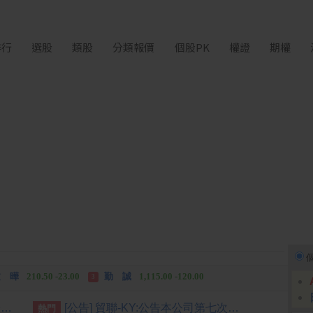
排行
選股
類股
分類報價
個股PK
權證
期權
 湖
11,110.00 +1,010.00
長 廣
463.00 +42.00
3
 曄
210.50 -23.00
勤 誠
1,115.00 -120.00
3
中化生
35.75 +3.25
長 廣
463.00 +42.00
2
3
台積電ADR6日上漲4.20美元漲幅1.01%折台股2698.31元
[公告] 貿聯-KY:公告本公司第七次海外無擔保轉換公司債完成訂價
熱門