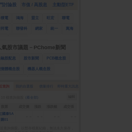
門討論股
市值 / 高股息
主動型ETF
台積電
鴻海
盟立
旺宏
聯電
華邦電
聯發科
網家
統一
萬海
南亞
國泰金
人氣股市議題－PChome新聞
金融股配息
股市新聞
PCB概念股
記憶體概念股
機器人概念股
低軌衛星概念股
CPO、BBU概念股
近查詢
我的自選股
價量排行
即時重大訊息
025金融股配息
AI眼鏡概念股
編輯
 10 檔查詢個股
(看全部)
降息概念股
儲能概念股
甲骨文概念股
股票
成交價
漲跌
漲跌幅
成交張
股東會紀念品
虹國泰5A
－－
－－
－－
－－
購01
近查詢個股』以暫存檔案紀錄，無法永久保存，