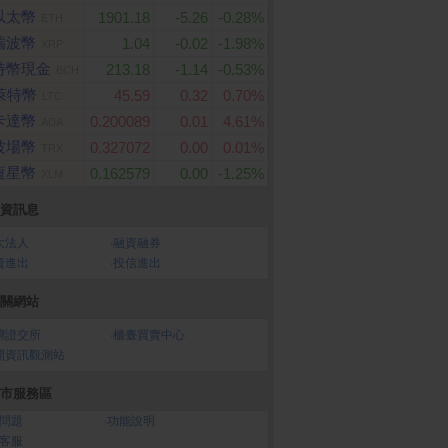
以太幣
1901.18
-5.26
-0.28%
ETH
瑞波幣
1.04
-0.02
-1.98%
XRP
特幣現金
213.18
-1.14
-0.53%
BCH
萊特幣
45.59
0.32
0.70%
LTC
卡達幣
0.200089
0.01
4.61%
ADA
波場幣
0.327072
0.00
0.01%
TRX
恆星幣
0.162579
0.00
-1.25%
XLM
資訊息
大法人
‧
融資融券
資進出
‧
投信進出
關網站
灣證交所
‧
櫃臺買賣中心
開資訊觀測站
市服務區
問題
‧
功能說明
客服