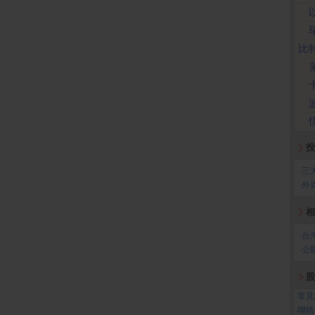
比
投
‧
三
‧
外
相
‧
台
‧
公
股
‧
常見
‧
聯絡