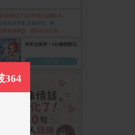
ADR6日下跌0.09美元跌幅0.4...
地產稅改革案 首爾市民、專...
品實施庫藏股 擬自10日起買...
sung Galaxy S25
Razer Viper V4 PRO 毒
Anker A1664 10000
/256G)
h Qi2 超薄磁吸行動
蝰超輕量無線電競滑鼠