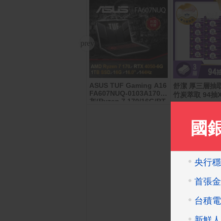
ASUS TUF Gaming A16
POCO X8 Pro Max 12G/
舒潔 厚三層抽
FA607NUQ-0103A170H
512G
竹炭萃取 94抽X
灰(Ryzen 7 170/16G/RT
X4050-6G/1TB/W11/FH
D+/144Hz/16)