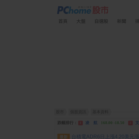
首頁
大盤
自選股
新聞
股市
個股資訊
基本資料
漲幅排行：
中化生
35.75 +3.25
川
1
2
跌幅排行：
凌 航
168.00 -18.50
文
1
2
漲停排行：
川 湖
11,110.00 +1,010.00
1
最新