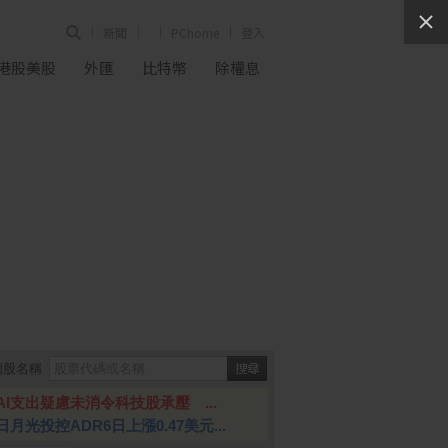
新聞
PChome
登入
港股美股
外匯
比特幣
除權息
個股名稱
AI支出疑慮未消令科技股承壓 ...
日月光投控ADR6日上漲0.47美元...