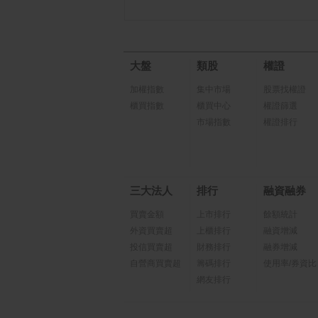
大盤
類股
權證
加權指數
集中市場
股票找權證
櫃買指數
櫃買中心
權證篩選
市場指數
權證排行
三大法人
排行
融資融券
買賣金額
上市排行
餘額統計
外資買賣超
上櫃排行
融資增減
投信買賣超
財務排行
融券增減
自營商買賣超
籌碼排行
使用率/券資比
網友排行