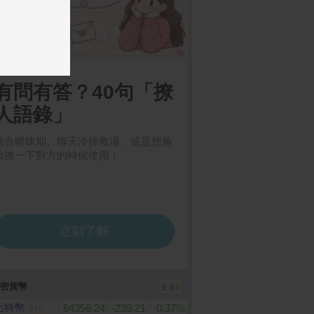
密貨幣
更多
比特幣
64356.24
-239.21
-0.37%
BTC