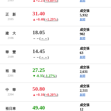
2103
▲+2.25
(
+9.89%
)
新聞
成交張
31.40
正 新
5,932
2105
▲+0.40
(
+1.29%
)
新聞
成交張
18.05
建 大
902
2106
－－
(－－)
新聞
成交張
14.45
華 豐
63
2109
－－
(－－)
新聞
成交張
27.25
裕 隆
2,631
2201
▼-0.35
(
-1.27%
)
新聞
成交張
50.80
中 華
2,511
2204
▲+0.10
(
+0.20%
)
新聞
成交張
49.40
裕日車
12