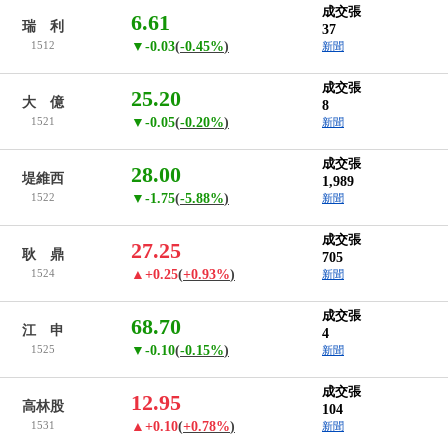
成交張
6.61
瑞 利
37
1512
▼-0.03
(
-0.45%
)
新聞
成交張
25.20
大 億
8
1521
▼-0.05
(
-0.20%
)
新聞
成交張
28.00
堤維西
1,989
1522
▼-1.75
(
-5.88%
)
新聞
成交張
27.25
耿 鼎
705
1524
▲+0.25
(
+0.93%
)
新聞
成交張
68.70
江 申
4
1525
▼-0.10
(
-0.15%
)
新聞
成交張
12.95
高林股
104
1531
▲+0.10
(
+0.78%
)
新聞