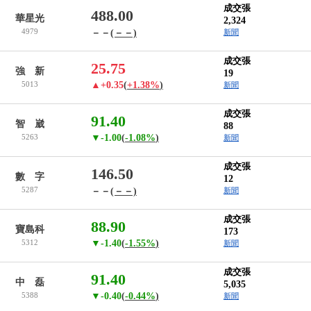
成交張
488.00
華星光
2,324
4979
－－
(－－)
新聞
成交張
25.75
強 新
19
5013
▲+0.35
(
+1.38%
)
新聞
成交張
91.40
智 崴
88
5263
▼-1.00
(
-1.08%
)
新聞
成交張
146.50
數 字
12
5287
－－
(－－)
新聞
成交張
88.90
寶島科
173
5312
▼-1.40
(
-1.55%
)
新聞
成交張
91.40
中 磊
5,035
5388
▼-0.40
(
-0.44%
)
新聞