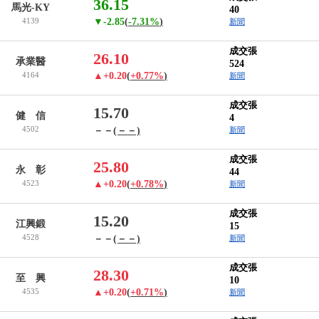
36.15
馬光-KY
40
4139
▼-2.85
(
-7.31%
)
新聞
成交張
26.10
承業醫
524
4164
▲+0.20
(
+0.77%
)
新聞
成交張
15.70
健 信
4
4502
－－
(－－)
新聞
成交張
25.80
永 彰
44
4523
▲+0.20
(
+0.78%
)
新聞
成交張
15.20
江興鍛
15
4528
－－
(－－)
新聞
成交張
28.30
至 興
10
4535
▲+0.20
(
+0.71%
)
新聞