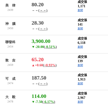
成交張
80.20
美 律
1,171
2439
－－
(－－)
新聞
成交張
28.30
神 腦
141
2450
－－
(－－)
新聞
成交張
3,900.00
聯發科
6,118
2454
▼-20.00
(
-0.51%
)
新聞
成交張
65.20
敦 吉
139
2459
▲+0.60
(
+0.93%
)
新聞
成交張
187.50
可 成
1,913
2474
－－
(－－)
新聞
成交張
114.00
大 毅
2,967
2478
▼-7.50
(
-6.17%
)
新聞