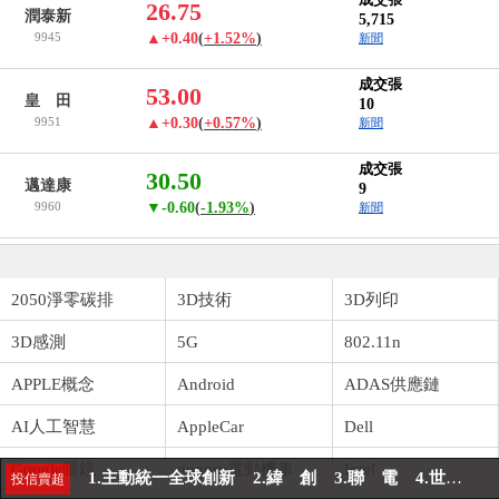
26.75
潤泰新
5,715
9945
▲+0.40
(
+1.52%
)
新聞
成交張
53.00
皇 田
10
9951
▲+0.30
(
+0.57%
)
新聞
成交張
30.50
邁達康
9
9960
▼-0.60
(
-1.93%
)
新聞
2050淨零碳排
3D技術
3D列印
3D感測
5G
802.11n
APPLE概念
Android
ADAS供應鏈
金控海外曝險31兆創新高 日本年增45%最多
最新新聞
AI人工智慧
AppleCar
Dell
置地廣場桃園B區建物超高 國壽允修正高度儘速拆除
熱門新聞
Google眼鏡
gogoro電動機車
Intel
1.主動統一全球創新
2.緯 創
3.聯 電
4.世 界
投信賣超