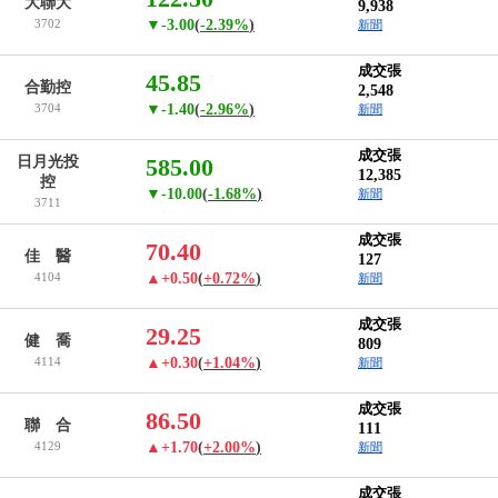
大聯大
9,938
3702
▼-3.00
(
-2.39%
)
新聞
成交張
45.85
合勤控
2,548
3704
▼-1.40
(
-2.96%
)
新聞
成交張
日月光投
585.00
12,385
控
▼-10.00
(
-1.68%
)
新聞
3711
成交張
70.40
佳 醫
127
4104
▲+0.50
(
+0.72%
)
新聞
成交張
29.25
健 喬
809
4114
▲+0.30
(
+1.04%
)
新聞
成交張
86.50
聯 合
111
4129
▲+1.70
(
+2.00%
)
新聞
成交張