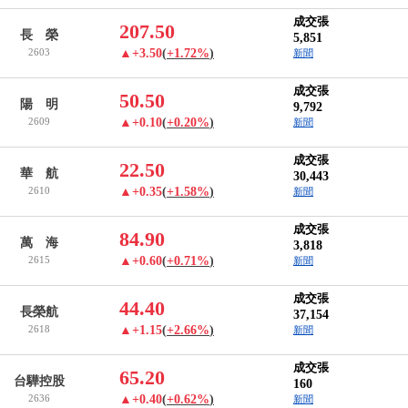
成交張
207.50
長 榮
5,851
2603
▲+3.50
(
+1.72%
)
新聞
成交張
50.50
陽 明
9,792
2609
▲+0.10
(
+0.20%
)
新聞
成交張
22.50
華 航
30,443
2610
▲+0.35
(
+1.58%
)
新聞
成交張
84.90
萬 海
3,818
2615
▲+0.60
(
+0.71%
)
新聞
成交張
44.40
長榮航
37,154
2618
▲+1.15
(
+2.66%
)
新聞
成交張
65.20
台驊控股
160
2636
▲+0.40
(
+0.62%
)
新聞