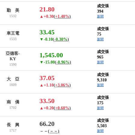
成交張
21.80
勤 美
394
1532
▲+0.30
(
+1.40%
)
新聞
成交張
33.45
車王電
75
1533
▼-0.10
(
-0.30%
)
新聞
成交張
亞德客-
1,545.00
965
KY
▼-15.00
(
-0.96%
)
新聞
1590
成交張
37.05
大 亞
9,310
1609
▲+1.10
(
+3.06%
)
新聞
成交張
33.50
南 僑
175
1702
▲+0.20
(
+0.60%
)
新聞
成交張
66.20
長 興
5,503
1717
－－
(－－)
新聞