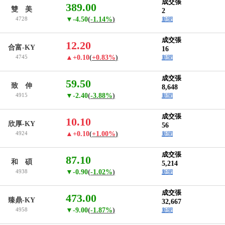
成交張
389.00
雙 美
2
4728
▼-4.50
(
-1.14%
)
新聞
成交張
12.20
合富-KY
16
4745
▲+0.10
(
+0.83%
)
新聞
成交張
59.50
致 伸
8,648
4915
▼-2.40
(
-3.88%
)
新聞
成交張
10.10
欣厚-KY
56
4924
▲+0.10
(
+1.00%
)
新聞
成交張
87.10
和 碩
5,214
4938
▼-0.90
(
-1.02%
)
新聞
成交張
473.00
臻鼎-KY
32,667
4958
▼-9.00
(
-1.87%
)
新聞