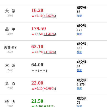
成交張
16.20
六 福
86
2705
▲+0.10
(
+0.62%
)
新聞
成交張
179.50
晶 華
171
2707
▲+2.50
(
+1.41%
)
新聞
成交張
62.10
美食-KY
181
2723
▲+0.70
(
+1.14%
)
新聞
成交張
64.00
六 角
14
2732
－－
(－－)
新聞
成交張
22.00
遠 百
1,276
2903
▲+0.15
(
+0.69%
)
新聞
成交張
21.50
特 力
73
2908
▼-0.20
(
-0.92%
)
新聞