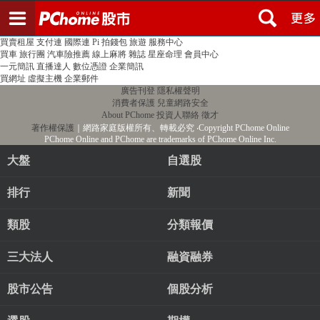
登入
註冊
PChome首頁
線上購物
24h購物
書店
露天拍賣
比比昂代購
新聞
/
氣象
股市
個人新聞台
廣告刊登
加入聯播網
全球購物
買賣租屋
支付連
國際連
Pi 拍錢包
旅遊
服務中心
買車
旅行團
汽車險推薦
線上麻將
雜誌
星座命理
會員中心
一元簡訊
直播達人
數位憑證
企業簡訊
買網址
虛擬主機
企業郵件
廣告刊登
隱私權聲明
消費者保護
兒童網路安全
About PChome
投資人聯絡
徵才
著作權保護
｜網路家庭版權所有、轉載必究
‧Copyright PChome Online
PChome Online and PChome are trademarks of PChome Online Inc.
大盤
自選股
排行
新聞
類股
分類報價
三大法人
融資融券
股市公告
個股分析