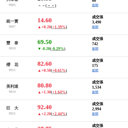
88
9905
－－
(－－)
新聞
成交張
14.60
統一實
3,490
9907
▲+0.20
(
+1.39%
)
新聞
成交張
69.50
豐 泰
742
9910
▼-0.20
(
-0.29%
)
新聞
成交張
82.60
櫻 花
175
9911
▲+0.50
(
+0.61%
)
新聞
成交張
80.80
美利達
1,534
9914
▲+1.30
(
+1.64%
)
新聞
成交張
92.40
巨 大
2,994
9921
▲+2.20
(
+2.44%
)
新聞
成交張