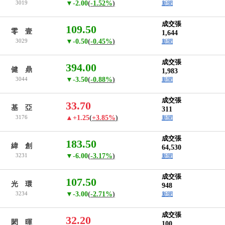
3019
▼-2.00
(
-1.52%
)
新聞
成交張
109.50
零 壹
1,644
3029
▼-0.50
(
-0.45%
)
新聞
成交張
394.00
健 鼎
1,983
3044
▼-3.50
(
-0.88%
)
新聞
成交張
33.70
基 亞
311
3176
▲+1.25
(
+3.85%
)
新聞
成交張
183.50
緯 創
64,530
3231
▼-6.00
(
-3.17%
)
新聞
成交張
107.50
光 環
948
3234
▼-3.00
(
-2.71%
)
新聞
成交張
32.20
閎 暉
100