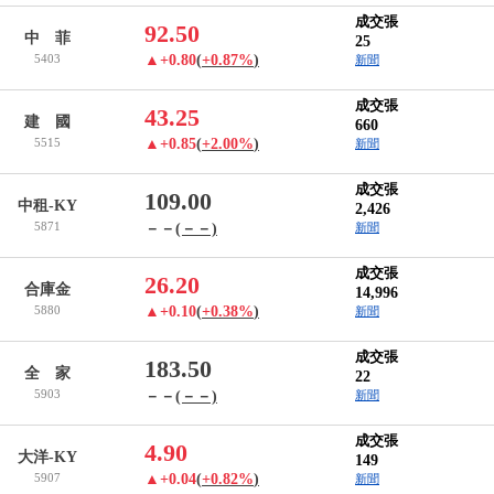
成交張
92.50
中 菲
25
5403
▲+0.80
(
+0.87%
)
新聞
成交張
43.25
建 國
660
5515
▲+0.85
(
+2.00%
)
新聞
成交張
109.00
中租-KY
2,426
5871
－－
(－－)
新聞
成交張
26.20
合庫金
14,996
5880
▲+0.10
(
+0.38%
)
新聞
成交張
183.50
全 家
22
5903
－－
(－－)
新聞
成交張
4.90
大洋-KY
149
5907
▲+0.04
(
+0.82%
)
新聞