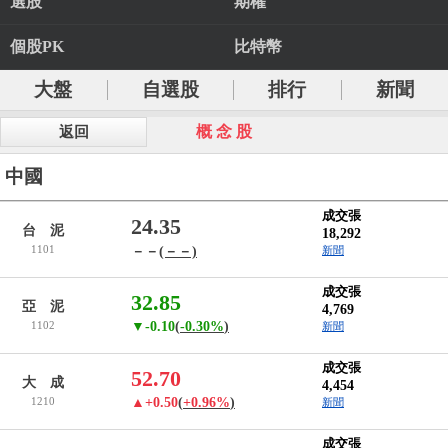
選股
期權
個股PK
比特幣
大盤
自選股
排行
新聞
概 念 股
返回
中國
成交張
24.35
台 泥
18,292
1101
－－
(－－)
新聞
成交張
32.85
亞 泥
4,769
1102
▼-0.10
(
-0.30%
)
新聞
成交張
52.70
大 成
4,454
1210
▲+0.50
(
+0.96%
)
新聞
成交張