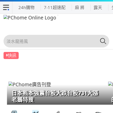
24h購物
7-11超速配
麻 將
露天
快訊
日本熊本強震台股大跌台股731大漲
老鵝特搜