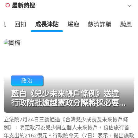
最新熱搜
風
回扣
成長津貼
爆瘦
慈濟詐騙
颱風
政治
藍白《兒少未來帳戶條例》送達
行政院批逾越憲政分際將採必要作
為
立法院7月24日三讀通過《台灣兒少成長及未來帳戶條
例》，明定政府為兒少開立個人未來帳戶，預估施行首
年支出約2162億元。行政院今天（7日）表示，提出施政