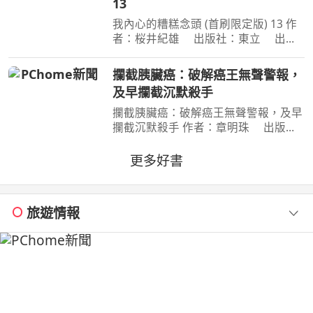
13
我內心的糟糕念頭 (首刷限定版) 13 作
者：桜井紀雄 出版社：東立 出版
日期：2026-07-29 00:00:00 這次居然
開始同居？時間是測驗即將到來的寒
攔截胰臟癌：破解癌王無聲警報，
假。京太郎居然面臨得到山田家寄住的
及早攔截沉默殺手
狀況！住在同一個屋簷
攔截胰臟癌：破解癌王無聲警報，及早
攔截沉默殺手 作者：章明珠 出版
社：天下雜誌 出版日期：2026-08-
04 00:00:00 定期健檢正常，為何仍得
更多好書
胰臟癌？ 台大權威醫師25年篩檢實
證， 鎖定胰臟癌關鍵1公分，
旅遊情報