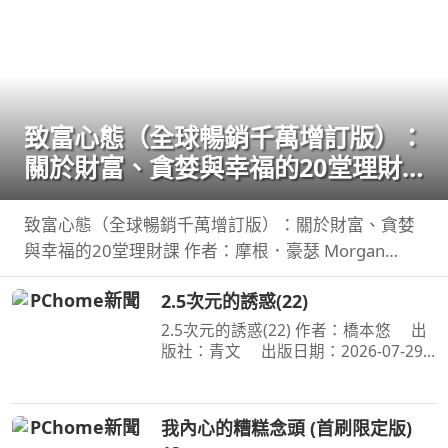
致富心態（全球暢銷千萬增訂版）：
關於財富、貪婪與幸福的20堂理財
課
致富心態（全球暢銷千萬增訂版）：關於財富、貪婪
與幸福的20堂理財課 作者：摩根．豪瑟 Morgan
Housel 周玉文 林俊宏 出版社：天下文化出版社
2.5次元的誘惑(22)
出版日期：2026-02-02 00:00:00 特別收錄２篇彩蛋
加碼
2.5次元的誘惑(22) 作者：橋本悠 出
版社：青文 出版日期：2026-07-29
00:00:00 喜愛二次元角色．莉莉艾露的
奧村。今年漫畫研究社成員們再次享受
了暑假集訓，不過奧村卻暗自煩惱著，
我內心的糟糕念頭 (首刷限定版)
懷疑自己是否變成了