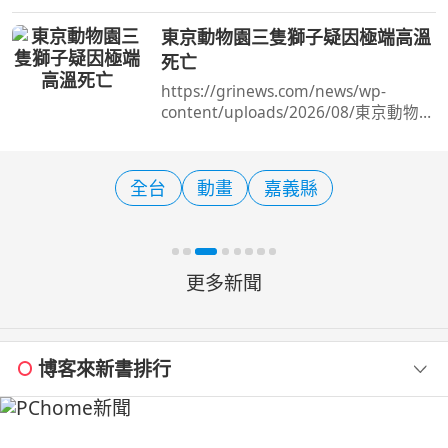
理日本航線行銷，邀請日本KOL至台中
及中台灣地區進行觀光踩線，透過實地
東京動物園三隻獅子疑因極端高溫
體驗台中「山、海、屯、城」多元觀光
死亡
特色，結合KOL社群影響
https://grinews.com/news/wp-
content/uploads/2026/08/東京動物園
三隻獅子疑因極端高溫死亡.mp3 草根
影響力新視野 法蘭瓷編譯 在極端高溫
席捲日本及東亞其他地區之際，東京一
全台
動畫
嘉義縣
家動物園的三隻獅子在一週內
更多新聞
博客來新書排行