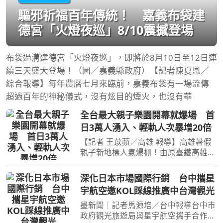
驅邪祈福百年傳統！ 嘉義布袋建
德宮「火燈夜巡」8/10震撼登場
布袋過溝建德宮「火燈夜巡」，即將於8月10日至12日連
續三天盛大登場！（圖／嘉義縣政府）【記者陳夏恩／
綜合報導】每年農曆七月來臨前，嘉義布袋有一場流傳
超過百年的神秘儀式，沒有炫目的煙火，也沒有華
全台最大親子樂園開幕就爆場 首
日3萬人湧入、輕軌人次暴增20倍
【記者 王苡蘋／高雄 報導】高雄暑假
親子新地標人氣爆棚！由原臺鐵高雄機
廠活化轉型、全臺最大半室內且免費開
放的「高雄親子遊樂園區」今（8）日
深化日本市場國際行銷 台中攜星
正式啟用，開幕首日即吸引超過3萬人
宇航空邀KOL踩線推廣中台灣觀光
次入園，不少家庭三代同
墨新聞｜記者馬源培／台中報導台中市
政府觀光旅遊局與星宇航空攜手合作辦