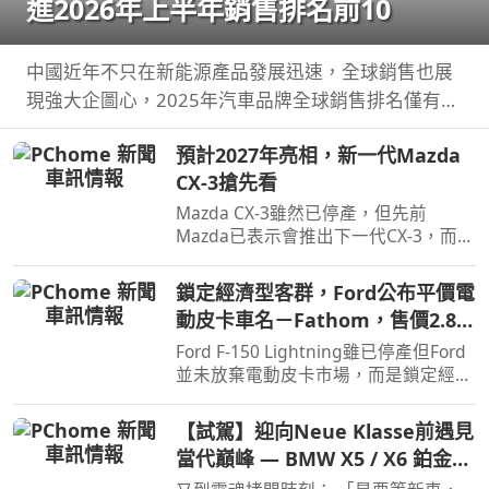
進2026年上半年銷售排名前10
中國近年不只在新能源產品發展迅速，全球銷售也展
現強大企圖心，2025年汽車品牌全球銷售排名僅有
BYD和吉利進入前10名，不過今年上半年奇瑞也加入
預計2027年亮相，新一代Mazda
前10名了。
CX-3搶先看
Mazda CX-3雖然已停產，但先前
Mazda已表示會推出下一代CX-3，而就
在近日Mazda於會議報告中就透露了新
一代CX-3。
鎖定經濟型客群，Ford公布平價電
動皮卡車名－Fathom，售價2.8萬
美元起
Ford F-150 Lightning雖已停產但Ford
並未放棄電動皮卡市場，而是鎖定經濟
客群另闢新市場，近日Ford則公布新款
電動皮卡車名與售價。
【試駕】迎向Neue Klasse前遇見
當代巔峰 — BMW X5 / X6 鉑金版
璀璨登場