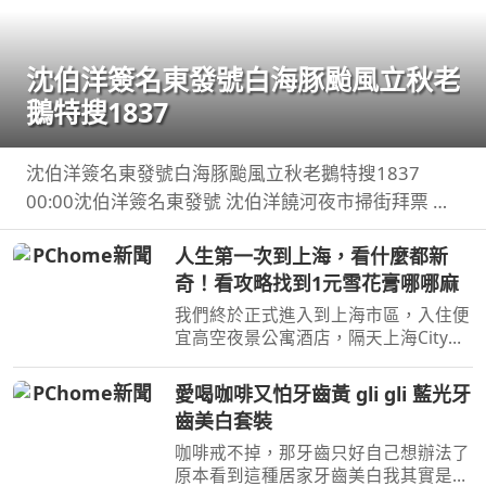
沈伯洋簽名東發號白海豚颱風立秋老
鵝特搜1837
沈伯洋簽名東發號白海豚颱風立秋老鵝特搜1837
00:00沈伯洋簽名東發號 沈伯洋饒河夜市掃街拜票 米
其林推薦老店 ...
人生第一次到上海，看什麼都新
奇！看攻略找到1元雪花膏哪哪麻
我們終於正式進入到上海市區，入住便
宜高空夜景公寓酒店，隔天上海City
walk 南京路步行街外灘豫園。第一次
來感覺什麼 ...
愛喝咖啡又怕牙齒黃 gli gli 藍光牙
齒美白套裝
咖啡戒不掉，那牙齒只好自己想辦法了
原本看到這種居家牙齒美白我其實是抱