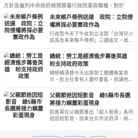
方針及編列中央政府總預算屬行政院憲政職權，對於
未來帳戶條例送達 政院：立院侵
權將採必要憲政作為
行政院今天下午收到立法院「台灣兒少
成長及未來帳戶條例」三讀函文，政院
發言人李慧芝表示，對於立法院逾越憲
政份際，侵害政院提出施政方針及編製
總統：勞工是經濟進步幕後英雄
預算等憲法權力的作法，政院將採取必
盼支持政府政策
要的憲政作為，維護憲
總統賴清德今天出席勞工團體晚宴表
示，民主社會有人要吵要亂，就讓他們
去吵去亂，但大家要「心頭抓乎定」，
支持政府政策；他強調，廣大勞工才是
父親節迷因短影音 綠5縣市長選
經濟進步的幕後英雄，照顧勞工是擔任
將接力賴蕭彩蛋現身
總統一定要做到的事，勞
民進黨在父親節推出「超人爸爸」系列
迷因短影音，找來台北市沈伯洋、桃園
市黃世杰、新竹市莊競程、宜蘭縣林國
漳及南投縣(溫)世政等5名縣市長參選人
接力入鏡，宣傳「國家陪你一起養」人