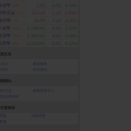
瑞波幣
1.05
-0.02
-2.16%
XRP
特幣現金
214.39
1.18
0.55%
BCH
萊特幣
44.99
0.16
0.36%
LTC
卡達幣
0.188742
0.00
-2.10%
ADA
波場幣
0.326741
0.00
-0.06%
TRX
恆星幣
0.161683
-0.01
-4.12%
XLM
資訊息
大法人
‧
融資融券
資進出
‧
投信進出
關網站
灣證交所
‧
櫃臺買賣中心
開資訊觀測站
市服務區
問題
‧
功能說明
客服