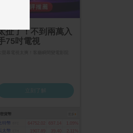
e Watch SE 3 GPS
Samsung Galaxy S26 U
【amuok】Cube迷
mm 星光色 鋁金屬錶殼
ltra (12G/512G)
線行動電源 5000mAh 
 星光色 運動錶帶
9.25Wh)
密貨幣
更多
比特幣
64752.02
697.14
1.09%
BTC
以太幣
1907.89
39.40
2.11%
ETH