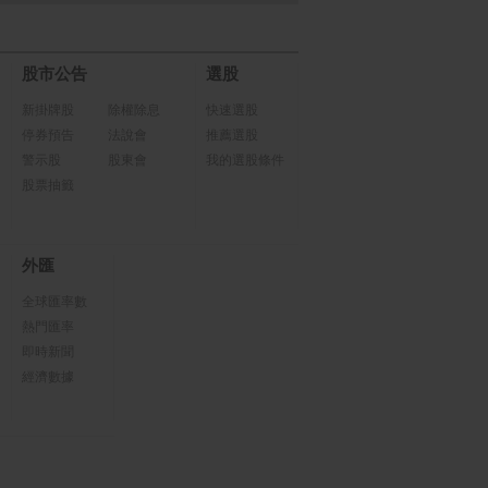
股市公告
選股
新掛牌股
除權除息
快速選股
停券預告
法說會
推薦選股
警示股
股東會
我的選股條件
股票抽籤
外匯
全球匯率數
熱門匯率
即時新聞
經濟數據