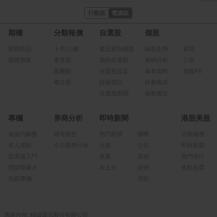
行動版
電腦版
期權
分類報價
自選股
個股
期貨商品
上市/上櫃
最近查詢個股
線型走勢
新聞
期貨價差
產業股
我的自選股
籌碼分析
公告
集團股
自選股設定
基本資料
個股PK
概念股
財報資訊
財務報表
自選股新聞
個股概況
專欄
券商分析
即時新聞
港股美股
箱波均解盤
研究報告
熱門新聞
國際
分類報價
名人理財
今日盤勢分析
台股
公告
即時新聞
股票超入門
產業
其他
熱門排行
理財我最大
未上市
財經
焦點股票
先探專欄
理財
系統合作: 精誠資訊股份有限公司