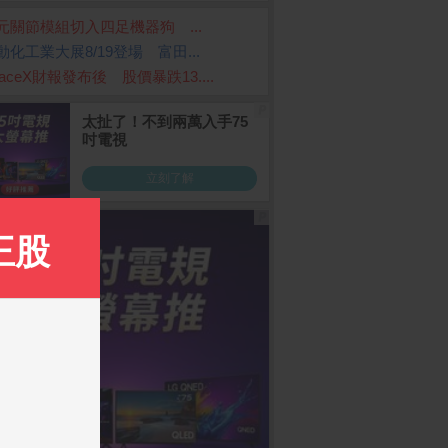
元關節模組切入四足機器狗 ...
動化工業大展8/19登場 富田...
paceX財報發布後 股價暴跌13....