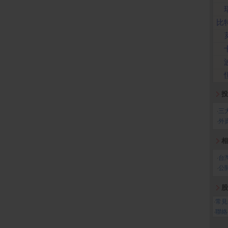
比
投
‧
三
‧
外
相
‧
台
‧
公
股
‧
常見
‧
聯絡