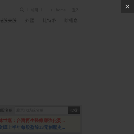
新聞
PChome
登入
港股美股
外匯
比特幣
除權息
個股名稱
林世嘉：台灣再生醫療應強化委...
文曄上半年每股盈餘13元創歷史...