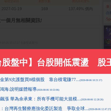
最後交易日
剩餘天數
價內外程度%
‧
東
2027-01-19
169
137.49% 價內
‧
自
‧
S
近一個月無相關資訊!
3-10-26 15:17:27 先探投資週刊)
05:58 箱波均解盤)
08-10 16:10:16 先探投資週刊)
15:18:43 先探投資週刊)
先探投資週刊)
更多