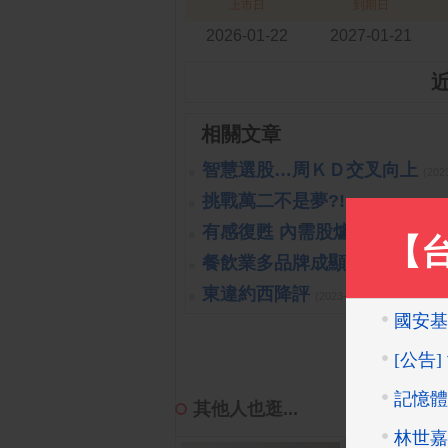
上市日
到期日
2026-01-22
2027-01-21
相關文章
智慧選股…周ＫＤ交叉向上
(202
挑戰萬二不是夢?!
(2019-10-16 14:
有感復甦 內需股爐火續旺
(2023-
餐飲業多品牌成顯學
(2023-10-26 
東違約西降評
(2023-10-26 15:15:40 
其他人也逛...