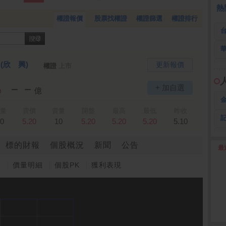
全 友
26.45 -2.90
熱
權證報價
股票找權證
權證篩選
權證排行
)
(欣 興)
更新報價
權證
上市
－－
+ 加自選
%
億
量
賣價
賣量
開盤
最高
最低
昨收
0
5.20
10
5.20
5.20
5.20
5.10
標的財報
個股概況
新聞
公告
最
2
圖
價量明細
個股PK
獲利表現