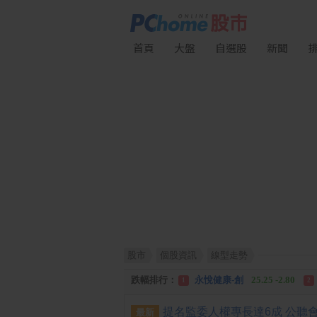
首頁
大盤
自選股
新聞
股市
個股資訊
線型走勢
漲幅排行：
統 新
187.00 +17.00
1
2
跌幅排行：
永悅健康-創
25.25 -2.80
1
2
漲停排行：
統 新
187.00 +17.00
1
2
最新