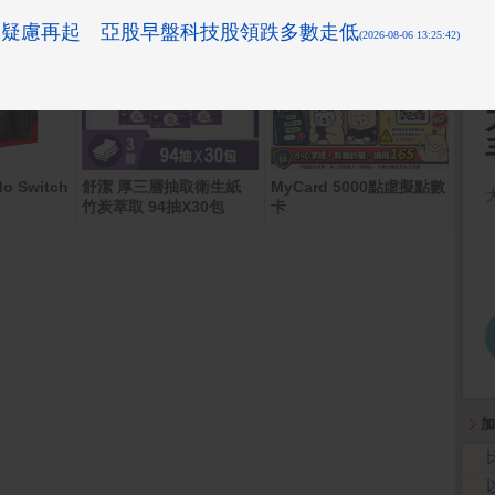
o Switch
舒潔 厚三層抽取衛生紙
MyCard 5000點虛擬點數
Appl
40
竹炭萃取 94抽X30包
卡
搭配
加