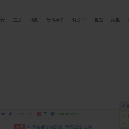
排行
選股
類股
分類報價
個股PK
權證
期權
富世達
1,760.00 +160.00
吉祥全
31.95 +2.90
3
全 友
26.45 -2.90
宇 隆
204.00 -20.00
3
富世達
1,760.00 +160.00
吉祥全
31.95 +2.90
3
提名監委人權專長達6成 公聽會批評不夠多元
卓揆促審預算態度 學者認柔性溝通較有效
熱門