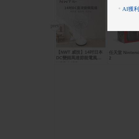
【NWT 威技】14吋日本
PChome 購物儲值6,000
任天堂 Nintend
DC變頻馬達節能電風扇
元
2
WPF-14P7