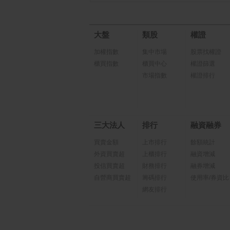
大盤
類股
權證
加權指數
集中市場
股票找權證
櫃買指數
櫃買中心
權證篩選
市場指數
權證排行
三大法人
排行
融資融券
買賣金額
上市排行
餘額統計
外資買賣超
上櫃排行
融資增減
投信買賣超
財務排行
融券增減
自營商買賣超
籌碼排行
使用率/券資比
網友排行