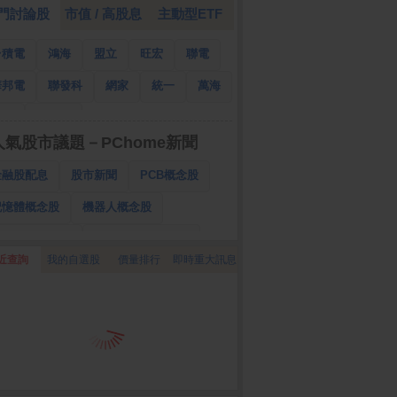
門討論股
市值 / 高股息
主動型ETF
台積電
鴻海
盟立
旺宏
聯電
華邦電
聯發科
網家
統一
萬海
南亞
國泰金
人氣股市議題－PChome新聞
金融股配息
股市新聞
PCB概念股
記憶體概念股
機器人概念股
低軌衛星概念股
CPO、BBU概念股
近查詢
我的自選股
價量排行
即時重大訊息
025金融股配息
AI眼鏡概念股
降息概念股
儲能概念股
甲骨文概念股
股東會紀念品