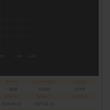
權證類別
發行單位數量(仟)
行使比例
一般類
10,000
0.009
履約開始日
履約截止日
最新限制價
2026-01-22
2027-01-21
-