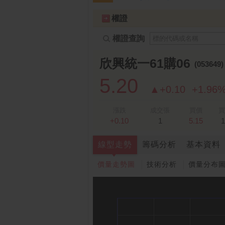
跌停排行：
永悅健康-創
25.25 -2.80
1
2
權證
權證查詢
欣興統一61購06
(053649
5.20
▲+0.10
+1.96
漲跌
成交張
買價
買
+0.10
1
5.15
1
線型走勢
籌碼分析
基本資料
價量走勢圖
技術分析
價量分布