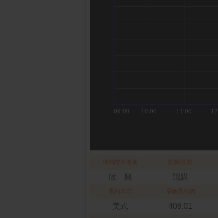
標的證券名稱
認購/認售
欣 興
認購
履約方式
最新履約價
美式
408.01